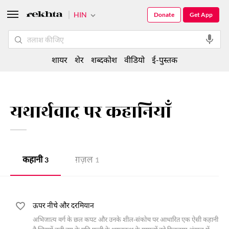
HIN
Donate
Get App
शायर
शेर
शब्दकोश
वीडियो
ई-पुस्तक
यथार्थवाद पर कहानियाँ
कहानी
ग़ज़ल
3
1
ऊपर नीचे और दरमियान
अभिजात्य वर्ग के छल कपट और उनके शील-संकोच पर आधारित एक ऐसी कहानी