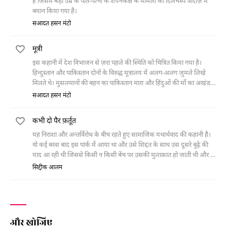
है जिसमें बड़ी उम्र के पति-पत्नी के शयनकक्ष के मामलों को दिलचस्प अंदाज़ में
बयान किया गया है।
सआदत हसन मंटो
मूत्री
इस कहानी में देश विभाजन से ज़रा पहले की स्थिति को चित्रित किया गया है।
हिन्दुस्तान और पाकिस्तान दोनों के विरुद्ध मूत्रालय में अलग-अलग जुमले लिखे
मिलते थे। मुसलमानों की बहन का पाकिस्तान मारा और हिंदुओं की माँ का अखंड
हिन्दुस्तान मारा के नीचे लेखक ने दोनों की माँ का हिन्दुस्तान मारा लिख कर ये
सआदत हसन मंटो
महसूस किया था कि एक लम्हे के लिए मूत्री की बदबू महक में तब्दील हो गई है।
कभी दो पैर फ़र्तूत
यह निराशा और अन्तर्विरोध के बीच रहते हुए सामाजिक यथार्थवाद की कहानी है।
वो कई बरस बाद इस पार्क में आया था और उसे शिद्दत के साथ उस दूसरे बूढ़े की
याद आ रही थी जिससे किसी न किसी बेंच पर उसकी मुलाक़ात हो जाती थी और वो
हमेशा उसका मज़ाक़ उड़ाया करता था। आश्रम में गुज़ारे गए तीन बरसों ने, जहाँ
सिद्दीक आलम
उसने अपने लिए एक कुटिया ख़रीद ली थी, उसे एक दूसरे इंसान में ढाल दिया था।
वो इस उम्मीद में था कि शायद किसी बेंच पर उस बूढ़े से मुलाक़ात हो जाएगी तो वह
उसे आश्रम की अपनी ज़िंदगी के बारे में बताएगा, उस शांति के बारे में बताएगा जिसे
उसने आश्रम में रह कर प्राप्त किया था। वो उसे बताएगा कि अगर तुम्हें लम्बी ज़िंदगी
जीना है, तुम सही मायने में ज़िंदा रहने में यक़ीन रखते हो तो तुम्हें इस शहर के शोर-
और खोजिए
शराबे को छोड़ना होगा। इस शहर की मांगें इंसान को अंदर से खुरच-खुरच कर