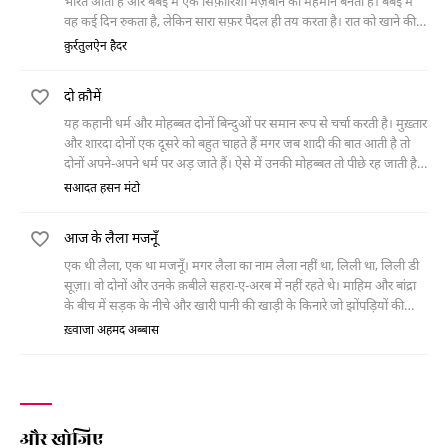
भारत आता है और बंबई में एक सिफ़ारिशी मेज़बान का मेहमान बनता है। बंबई में
वह कई दिन रुकता है, लेकिन सारा सफ़र पैदल ही तय करता है। रात को खाने की
मेज़ पर अपनी मेज़बान से वह यूरोप, जर्मन, द्वितीय विश्व युद्ध, नाज़ी और अपने
क़ुर्रतुलऐन हैदर
अतीत के बारे में बात करता है। भारत से वह श्रीलंका जाता है जहाँ सफ़र में एक
सिंघली बौद्ध उसका दोस्त बन जाता है। वह दोस्त उसे नदी में नहाने की दावत देता है
दो क़ौमें
और खु़द डूबकर मर जाता है। लंका से होता हुआ है वह सैलानी लड़का वियतनाम
जाता है। वियतनाम में जंग जारी है और जंग की एक गोली उस नौजवान यूरोपीय
यह कहानी धर्म और मोहब्बत दोनों बिन्दुओं पर समान रूप से चर्चा करती है। मुख़्तार
आवारागर्द को भी लील जाती है।
और शारदा दोनों एक दूसरे को बहुत चाहते हैं मगर जब शादी की बात आती है तो
दोनों अपने-अपने धर्म पर अड़ जाते हैं। ऐसे में उनकी मोहब्बत तो पीछे रह जाती है
और धर्म उन दोनों पर हावी हो जाता है। दोनों अपने-अपने रास्ते वापस चले जाते हैं।
सआदत हसन मंटो
आज के लैला मजनूँ
एक थी लैला, एक था मजनूँ। मगर लैला का नाम लैला नहीं था, लिली था, लिली डी
सूज़ा। वो दोनों और उनके क़बीले सहरा-ए-अरब में नहीं रहते थे। माहिम और बांद्रा
के बीच में सड़क के नीचे और खारी पानी की खाड़ी के किनारे जो झोंपड़ियों की
बस्ती है वहाँ रहते थे। मगर सहरा-ए-अरब
ख़्वाजा अहमद अब्बास
और खोजिए