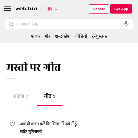
HIN
Donate
Get App
शायर
शेर
शब्दकोश
वीडियो
ई-पुस्तक
मस्ती पर गीत
ग़ज़ल
गीत
7
1
अब वो करम करें कि सितम मैं नशे में हूँ
साहिर लुधियानवी