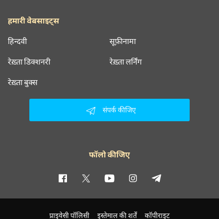
हमारी वेबसाइट्स
हिन्दवी
सूफ़ीनामा
रेख़्ता डिक्शनरी
रेख़्ता लर्निंग
रेख़्ता बुक्स
संपर्क कीजिए
फॉलो कीजिए
प्राइवेसी पॉलिसी
इस्तेमाल की शर्तें
कॉपीराइट