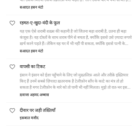
था। उसके विरोधी उसके ख़िलाफ़ क्या कहते हैं? लोग उसके बारे में क्या सोचते हैं?
या फिर दुनिया उसकी राह में कितनी मुश्किलें पैदा कर रही है, इससे उसे कोई
सआदत हसन मंटो
मतलब नहीं था। उसे तो बस मतलब है अपने रास्ते में आने वाली हर रुकावट को दूर
करने से। यही काम वह पिछले चार साल से करता आ रहा था और अब जब नए
रहमत-ए-खु़दा-वंदी के फूल
साल का आग़ाज़ होने वाला है तो वह उससे भी मुक़ाबले के लिए तैयार है।
यह एक ऐसे शराबी शख़्स की कहानी है जो जितना बड़ा शराबी है, उतना ही बड़ा
कंजूस है। वह दोस्तों के साथ शराब पीने से बचता है, क्योंकि इससे उसे ज़्यादा रूपये
ख़र्च करने पड़ते हैं। लेकिन वह घर में भी नहीं पी सकता, क्योंकि इससे पत्नी के
नाराज़़ हो जाने का डर रहता है। इस मुश्किल का हल वह कुछ इस तरह निकालता है
सआदत हसन मंटो
कि पेट के दर्द का बहाना कर के दवाई की बोतल में शराब ले आता है और बीवी से
हर पंद्रह मिनट के बाद एक ख़ुराक देने के लिए कहता है। इससे उसकी यह मुश्किल
वापसी का टिकट
तो हल हो जाती है। मगर एक दूसरी मुश्किल उस वक़्त पैदा होती है जब एक रोज़
उसकी पत्नी पेट के दर्द के कारण उसी बोतल से तीन पैग पी लेती है।
इंसान ने इंसान को ईज़ा पहुँचाने के लिए जो मुख़्तलिफ़ आले और तरीक़े इख़्तियार
किए हैं उनमें सबसे ज़ियादा ख़तरनाक है टेलीफ़ोन साँप के काटे का मंत्र तो हो
सकता है मगर टेलीफ़ोन के मारे को तो पानी भी नहीं मिलता। मुझे तो रात-भर इस
कम्बख़्त के डर से नींद नहीं
ख़्वाजा अहमद अब्बास
दीवार पर जड़ी तख़्तियाँ
इक़बाल मजीद