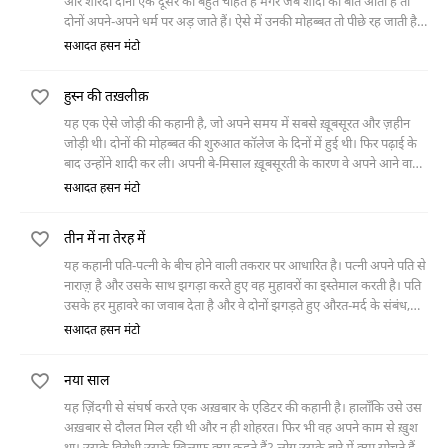
और शारदा दोनों एक दूसरे को बहुत चाहते हैं मगर जब शादी की बात आती है तो
दोनों अपने-अपने धर्म पर अड़ जाते हैं। ऐसे में उनकी मोहब्बत तो पीछे रह जाती है
और धर्म उन दोनों पर हावी हो जाता है। दोनों अपने-अपने रास्ते वापस चले जाते हैं।
सआदत हसन मंटो
हुस्न की तख़लीक़
यह एक ऐसे जोड़ी की कहानी है, जो अपने समय में सबसे ख़ूबसूरत और ज़हीन
जोड़ी थी। दोनों की मोहब्बत की शुरुआत कॉलेज के दिनों में हुई थी। फिर पढ़ाई के
बाद उन्होंने शादी कर ली। अपनी बे-मिसाल ख़ूबसूरती के कारण वे अपने आने वाले
बच्चे की ख़ूबसूरती के बारे में सोचने लगे। होने वाले बच्चे की ख़ूबसूरती की सोच
सआदत हसन मंटो
उनके ज़ेहन पर कुछ इस तरह हावी हो गई कि वे दिन-रात उसी के बारे में बातें किया
करते। फिर उनके यहाँ बच्चा पैदा भी हुआ, लेकिन वह कोई साधारण बच्चा नहीं था
तीन में ना तेरह में
बल्कि अपने आप में एक नमूना था।
यह कहानी पति-पत्नी के बीच होने वाली तकरार पर आधारित है। पत्नी अपने पति से
नाराज़़ है और उसके साथ झगड़ा करते हुए वह मुहावरों का इस्तेमाल करती है। पति
उसके हर मुहावरे का जवाब देता है और वे दोनों झगड़ते हुए औरत-मर्द के संबंध,
शादी और घरेलू ज़रूरियात के बारे में बड़ी दिलचस्प गुफ़्तगू करते जाते हैं।
सआदत हसन मंटो
नया साल
यह ज़िंदगी से संघर्ष करते एक अख़बार के एडिटर की कहानी है। हालाँकि उसे उस
अख़बार से दौलत मिल रही थी और न ही शोहरत। फिर भी वह अपने काम से ख़ुश