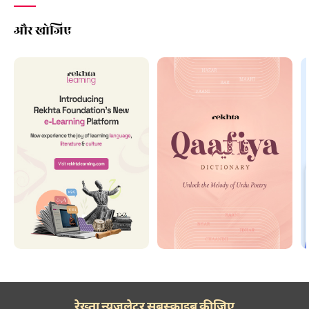
और खोजिए
रेख़्ता न्यूज़लेटर सबस्क्राइब कीजिए