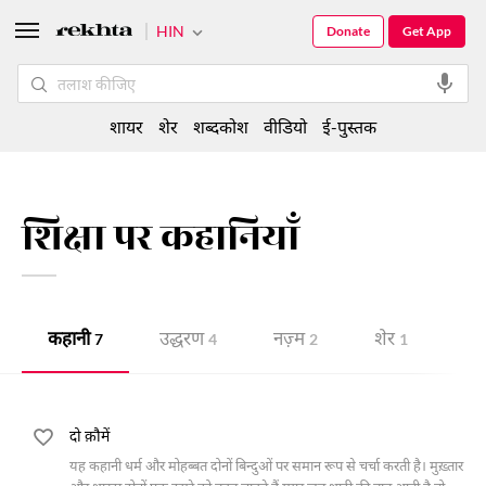
HIN
Donate
Get App
शायर
शेर
शब्दकोश
वीडियो
ई-पुस्तक
शिक्षा पर कहानियाँ
कहानी
उद्धरण
नज़्म
शेर
ई-
7
4
2
1
दो क़ौमें
यह कहानी धर्म और मोहब्बत दोनों बिन्दुओं पर समान रूप से चर्चा करती है। मुख़्तार