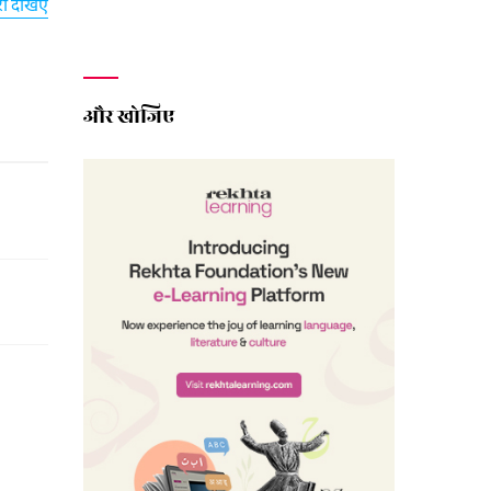
 की
रा देखिए
 दिल ही
और खोजिए