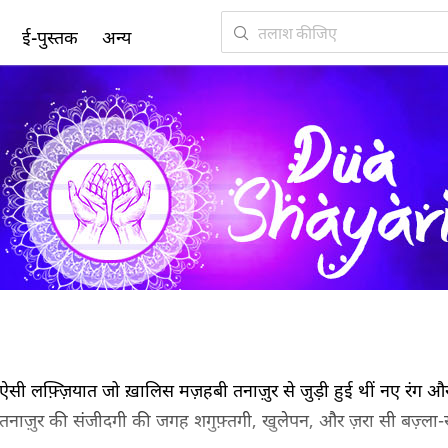
ई-पुस्तक
अन्य
सी ऐसी लफ़्ज़ियात जो ख़ालिस मज़हबी तनाज़ुर से जुड़ी हुई थीं नए रंग औ
 तनाज़ुर की संजीदगी की जगह शगुफ़्तगी, खुलेपन, और ज़रा सी बज़्ला-स