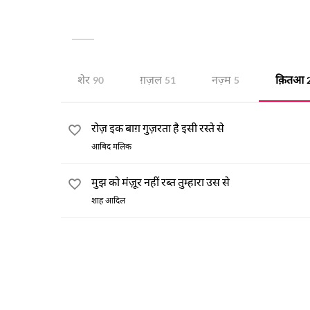
ले ली है। दुआ का लफ़्ज़ भी एक ऐसा ही लफ़्ज़ है।
दुआएँ करता है, उस की दुआएँ किस तरह बे-असर हैं। 
न चाहे तो दुआ में असर कहाँ। इस तरह की और बहुत सी पु
शेर
ग़ज़ल
नज़्म
क़ितआ
90
51
5
रोज़ इक बाग़ गुज़रता है इसी रस्ते से
आबिद मलिक
मुझ को मंज़ूर नहीं रब्त तुम्हारा उस से
शाह आदिल