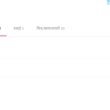
 आप इस इन्तिख़ाब में देखेंगे कि किस तरह एक आशिक़ माशूक़ के विसाल
पू
कभी वो इश्क़ से तंग आ कर तर्क-ए-इश्क़ की दुआ करता है लेकिन जब
र-लुत्फ़ सूरतों हमारे इस इन्तिख़ाब में मौजूद हैं।
रुबाई
चित्र/छाया शायरी
2
1
10