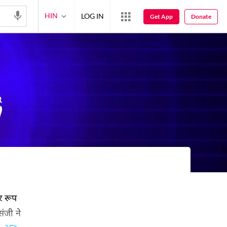
HIN
LOG IN
Get App
Donate
र रूप
ंजी ने