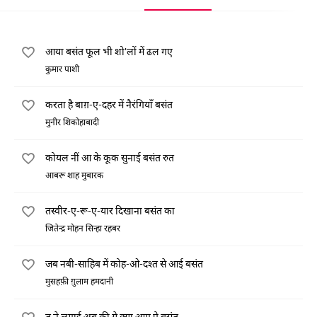
आया बसंत फूल भी शो'लों में ढल गए
कुमार पाशी
करता है बाग़-ए-दहर में नैरंगियाँ बसंत
मुनीर शिकोहाबादी
कोयल नीं आ के कूक सुनाई बसंत रुत
आबरू शाह मुबारक
तस्वीर-ए-रू-ए-यार दिखाना बसंत का
जितेन्द्र मोहन सिन्हा रहबर
जब नबी-साहिब में कोह-ओ-दश्त से आई बसंत
मुसहफ़ी ग़ुलाम हमदानी
तू ने लगाई अब की ये क्या आग ऐ बसंत