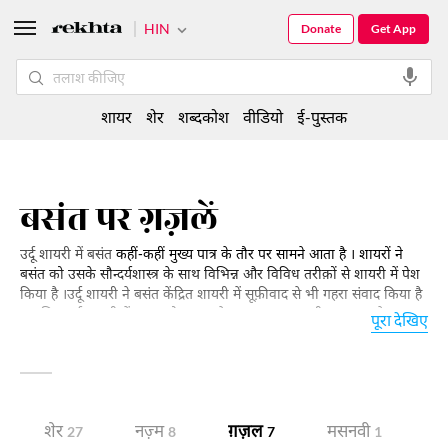
HIN
Donate
Get App
शायर
शेर
शब्दकोश
वीडियो
ई-पुस्तक
बसंत पर ग़ज़लें
उर्दू शायरी में बसंत
कहीं-कहीं मुख्य पात्र के तौर पर सामने आता है । शायरों ने
बसंत को उसके सौन्दर्यशास्त्र के साथ विभिन्न और विविध तरीक़ों से शायरी में पेश
किया है ।उर्दू शायरी ने बसंत केंद्रित शायरी में सूफ़ीवाद से भी गहरा संवाद किया है
।इसलिए उर्दू शायरी में बहार को महबूब के हुस्न का रूपक भी कहा गया है ।
पूरा देखिए
क्लासिकी शायरी के आशिक़ की नज़र से ये मौसम ऐसा है कि पतझड़ के बाद
बसंत भी आ कर गुज़र गया लेकिन उसके विरह की अवधि पूरी नहीं हुई । इसी तरह
जीवन के विरोधाभास और क्रांतिकारी शायरी में बसंत का एक दूसरा ही रूप नज़र
आता है । यहाँ प्रस्तुत शायरी में आप बहार के इन्हीं रंगों को महसूस करेंगे ।
शेर
नज़्म
ग़ज़ल
मसनवी
चि
27
8
7
1