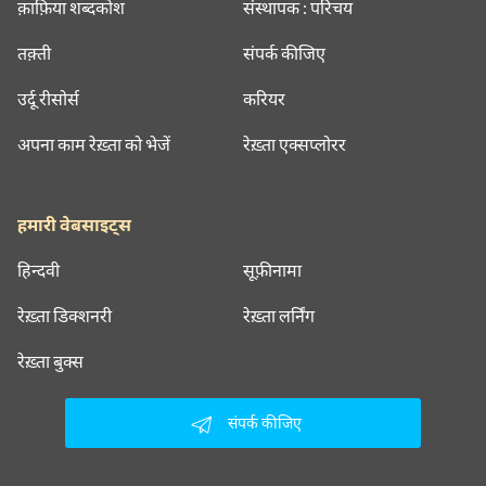
क़ाफ़िया शब्दकोश
संस्थापक : परिचय
तक़्ती
संपर्क कीजिए
उर्दू रीसोर्स
करियर
अपना काम रेख़्ता को भेजें
रेख़्ता एक्सप्लोरर
हमारी वेबसाइट्स
हिन्दवी
सूफ़ीनामा
रेख़्ता डिक्शनरी
रेख़्ता लर्निंग
रेख़्ता बुक्स
संपर्क कीजिए