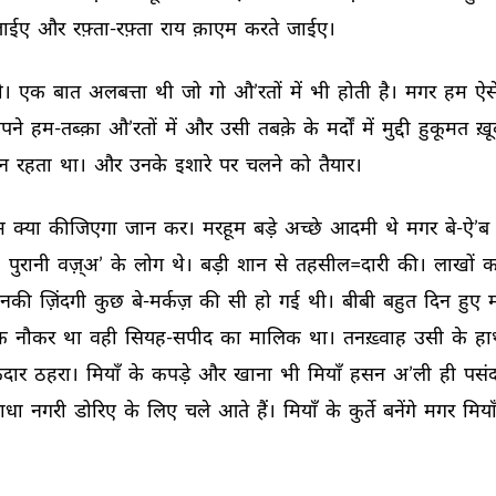
ाईए 
और 
रफ़्ता-रफ़्ता 
राय 
क़ाएम 
करते 
जाईए। 
। 
एक 
बात 
अलबत्ता 
थी 
जो 
गो 
औ’रतों 
में 
भी 
होती 
है। 
मगर 
हम 
ऐसे
पने 
हम-तब्क़ा 
औ’रतों 
में 
और 
उसी 
तबक़े 
के 
मर्दों 
में 
मुद्दी 
हुकूमत 
ख़ू
न 
रहता 
था। 
और 
उनके 
इशारे 
पर 
चलने 
को 
तैयार। 
म 
क्या 
कीजिएगा 
जान 
कर। 
मरहूम 
बड़े 
अच्छे 
आदमी 
थे 
मगर 
बे-ऐ’ब 
 
पुरानी 
वज़्अ’ 
के 
लोग 
थे। 
बड़ी 
शान 
से 
तहसील=दारी 
की। 
लाखों 
क
नकी 
ज़िंदगी 
कुछ 
बे-मर्कज़ 
की 
सी 
हो 
गई 
थी। 
बीबी 
बहुत 
दिन 
हुए 
म
क 
नौकर 
था 
वही 
सियह-सपीद 
का 
मालिक 
था। 
तनख़्वाह 
उसी 
के 
हा
दार 
ठहरा। 
मियाँ 
के 
कपड़े 
और 
खाना 
भी 
मियाँ 
हसन 
अ’ली 
ही 
पसंद
ाधा 
नगरी 
डोरिए 
के 
लिए 
चले 
आते 
हैं। 
मियाँ 
के 
कुर्ते 
बनेंगे 
मगर 
मियाँ