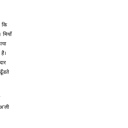
 
कि 
। 
मियाँ 
ाया 
 
है। 
ार 
ढूँडते 
 
अ’ली 