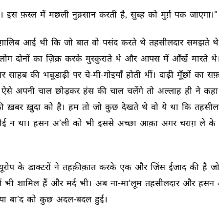
। 
इस 
फ़स्ल 
में 
मछली 
नुक़्सान 
करती 
है, 
सुब्ह 
को 
मुर्ग़ 
पक 
जाएगा।” 
ग़ालिब 
आई 
थी 
कि 
जो 
बात 
वो 
पसंद 
करते 
थे 
तहसीलदार 
समझते 
थे
लोग 
दोनों 
का 
ज़िक्र 
करके 
मुस्कुराते 
थे 
और 
आपस 
में 
आँखें 
मारते 
थे
र 
साहब 
की 
भबूडाढ़ी 
पर 
चे-मी-गोइयाँ 
होती 
थीं। 
दाढ़ी 
मूँछों 
का 
सफ़
ऐसे 
अपनी 
चाल 
छोड़कर 
हंस 
की 
चाल 
चलेंगे 
तो 
अल्लाह 
ही 
ने 
कहा
ी 
ख़बर 
ख़ुदा 
को 
है। 
हम 
तो 
जो 
कुछ 
देखते 
थे 
वो 
ये 
था 
कि 
तहसीलद
ोई 
न 
था। 
हसन 
अ’ली 
को 
भी 
इससे 
अच्छा 
आक़ा 
अगर 
चराग़ 
ले 
के 
यूरोप 
के 
डाक्टरों 
ने 
तहक़ीक़ात 
करके 
एक 
और 
जिंस 
ईजाद 
की 
है 
जो
 
भी 
शामिल 
हैं 
और 
मर्द 
भी। 
अब 
ना-मा’लूम 
तहसीलदार 
और 
हसन 
या 
बा’द 
को 
कुछ 
अदल-बदल 
हुई। 