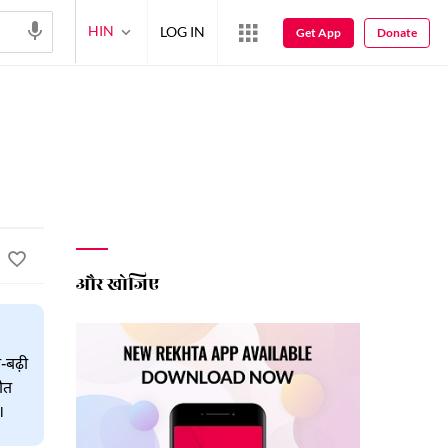
HIN
LOG IN
Get App
Donate
और खोजिए
-बढ़ी
ौत
।