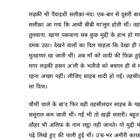
लड़की 
थी 
पैदाइशी 
सलीक़ा-मंद। 
एक-बार 
से 
दूसरी 
बार
सलीक़ा 
आ 
गया 
कि 
आधी 
बीबी 
मा’लूम 
होती 
थीं। 
तह
तुलवाना, 
खाना 
पकवाना 
सब 
कुछ 
मुद्दी 
के 
हाथ 
हो 
गय
दमक 
उठा। 
देखने 
वालों 
का 
दिल 
चाहता 
कि 
देखा 
ही 
मुतहय्यर 
रह 
जाती 
थीं। 
अब 
माँ 
को 
शादी 
की 
फ़िक्र 
हु
मगर 
लड़की 
हसन 
अ’ली 
के 
भतीजे 
को 
बचपन 
ही 
से 
म
रहना 
अच्छा 
नहीं। 
लीजिए 
साहब 
शादी 
हो 
गई। 
तहसील
सा 
दिया। 
चौथी 
चाले 
के 
बा’द 
फिर 
वही 
तहसीलदार 
साहब 
के 
यहा
ससुराल 
कम 
जाती 
थीं। 
गईं 
भी 
तो 
खड़ी 
सवारी। 
बहुत 
शौहर 
भी 
अलिफ़ 
के 
नाम 
लट्ठा 
नहीं 
जानते। 
गो 
मुद्दी 
भ
पढ़े 
लिखे 
हुए 
की 
पाली 
हुई 
थीं। 
उ’म्र-भर 
अमीरी 
कारख