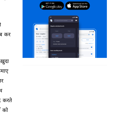
 
ब 
कर 
ख़ुदा 
माए 
र 
थ 
 
करते 
 
को 