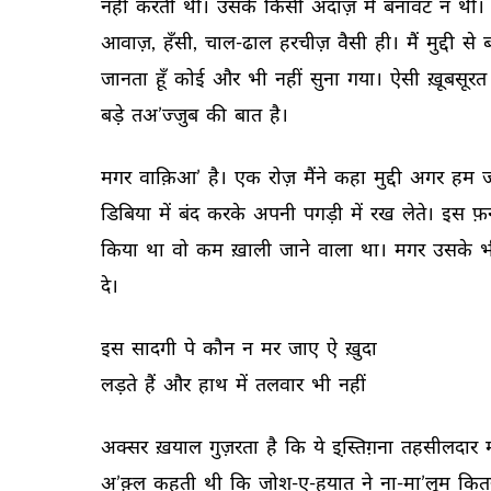
नहीं 
करती 
थी। 
उसके 
किसी 
अंदाज़ 
में 
बनावट 
न 
थी। 
आवाज़, 
हँसी, 
चाल-ढाल 
हरचीज़ 
वैसी 
ही। 
मैं 
मुद्दी 
से 
ब
जानता 
हूँ 
कोई 
और 
भी 
नहीं 
सुना 
गया। 
ऐसी 
ख़ूबसूरत 
बड़े 
तअ’ज्जुब 
की 
बात 
है। 
मगर 
वाक़िआ’ 
है। 
एक 
रोज़ 
मैंने 
कहा 
मुद्दी 
अगर 
हम 
ज
डिबिया 
में 
बंद 
करके 
अपनी 
पगड़ी 
में 
रख 
लेते। 
इस 
फ़न
किया 
था 
वो 
कम 
ख़ाली 
जाने 
वाला 
था। 
मगर 
उसके 
भ
दे। 
इस 
सादगी 
पे 
कौन 
न 
मर 
जाए 
ऐ 
ख़ुदा 
लड़ते 
हैं 
और 
हाथ 
में 
तलवार 
भी 
नहीं 
अक्सर 
ख़याल 
गुज़रता 
है 
कि 
ये 
इस्ति़ग़ना 
तहसीलदार 
अ’क़्ल 
कहती 
थी 
कि 
जोश-ए-हयात 
ने 
ना-मा’लूम 
कित