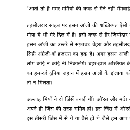
“आती 
तो 
है 
मगर 
गर्मियों 
की 
वज्ह 
से 
मैंने 
नहीं 
मँगवाई
तहसीलदार 
साहब 
पर 
हसन 
अ’ली 
की 
शख़्सियत 
ऐसी 
गोया 
ये 
भी 
मेरे 
दिल 
में 
है। 
इसी 
वज्ह 
से 
ग़ैर-ज़िम्मेदार 
हसन 
अ’ली 
का 
उस्तरे 
से 
सफ़ाचट 
चेहरा 
और 
तहसीलदा
सिर्फ़ 
अंग्रेज़ी-दाँ 
हज़रात 
का 
हक़ 
है। 
अगर 
हसन 
अ’ली 
लोग 
कोई 
न 
कोई 
नी 
निकालेंगे। 
बहर-हाल 
अस्लियत 
क
का 
हम-दर्द 
दुनिया 
जहान 
में 
हसन 
अ’ली 
के 
इ’लावा 
क
तो 
न 
मिलता। 
अल्लाह 
मियाँ 
ने 
दो 
जिंसें 
बनाई 
थीं। 
औ’रत 
और 
मर्द। 
अपने 
ही 
जिंस 
की 
तरफ़ 
राग़िब 
हो। 
इस 
जिंस 
में 
औ’रतें
इस 
तीसरी 
जिंस 
में 
से 
थे 
या 
वैसे 
ही 
थे 
जैसे 
हम 
आप 