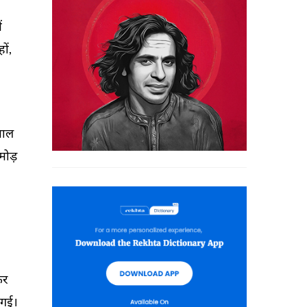
ं 
हों, 
माल 
मोड़ 
र 
गई। 