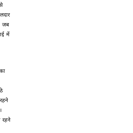
से 
लदार 
 
जब 
ाई 
में 
का 
ठे 
रहने 
। 
 
रहने 