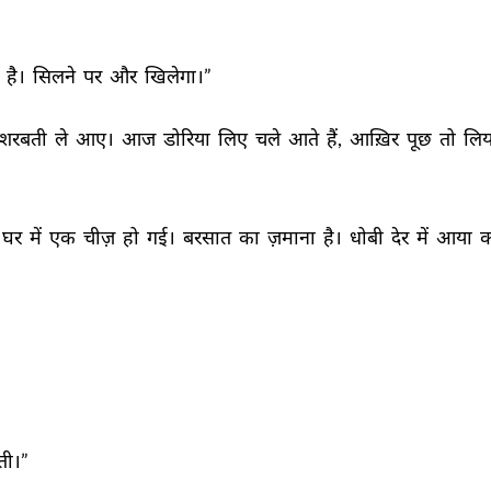
 
है। 
सिलने 
पर 
और 
खिलेगा।” 
शरबती 
ले 
आए। 
आज 
डोरिया 
लिए 
चले 
आते 
हैं, 
आख़िर 
पूछ 
तो 
लिय
घर 
में 
एक 
चीज़ 
हो 
गई। 
बरसात 
का 
ज़माना 
है। 
धोबी 
देर 
में 
आया 
क
ी।” 