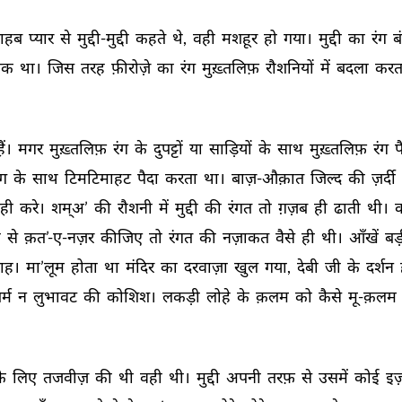
ाहब 
प्यार 
से 
मुद्दी-मुद्दी 
कहते 
थे, 
वही 
मशहूर 
हो 
गया। 
मुद्दी 
का 
रंग 
ब
क 
था। 
जिस 
तरह 
फ़ीरोज़े 
का 
रंग 
मुख़्तलिफ़ 
रौशनियों 
में 
बदला 
करत
ैं। 
मगर 
मुख़्तलिफ़ 
रंग 
के 
दुपट्टों 
या 
साड़ियों 
के 
साथ 
मुख़्तलिफ़ 
रंग 
प
ंग 
के 
साथ 
टिमटिमाहट 
पैदा 
करता 
था। 
बाज़-औक़ात 
जिल्द 
की 
ज़र्दी 
ही 
करे। 
शम्अ’ 
की 
रौशनी 
में 
मुद्दी 
की 
रंगत 
तो 
ग़ज़ब 
ही 
ढाती 
थी। 
 
से 
क़त’-ए-नज़र 
कीजिए 
तो 
रंगत 
की 
नज़ाकत 
वैसे 
ही 
थी। 
आँखें 
बड़
ाह। 
मा’लूम 
होता 
था 
मंदिर 
का 
दरवाज़ा 
खुल 
गया, 
देबी 
जी 
के 
दर्शन 
र्म 
न 
लुभावट 
की 
कोशिश। 
लकड़ी 
लोहे 
के 
क़लम 
को 
कैसे 
मू-क़लम 
े 
लिए 
तजवीज़ 
की 
थी 
वही 
थी। 
मुद्दी 
अपनी 
तरफ़ 
से 
उसमें 
कोई 
इज़