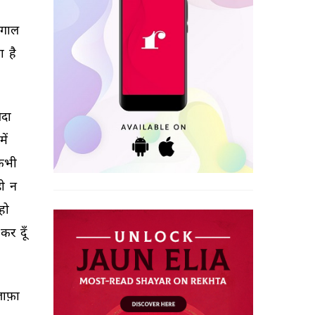
ंगाल 
ा 
है 
ैदा 
में 
कभी 
ी 
न 
हो 
कर 
दूँ 
ाफ़ा 