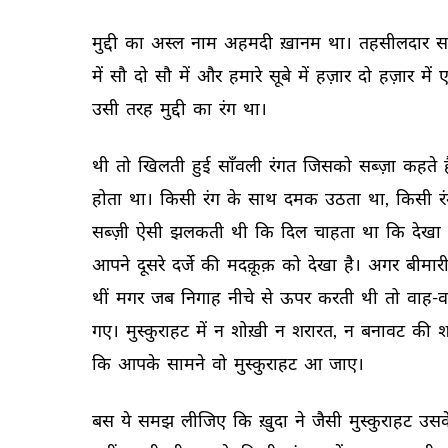
मुद्दी 
का 
अस्ल 
नाम 
अहमदी 
ख़ानम 
था। 
तहसीलदार 
स
में 
सौ 
दो 
सौ 
में 
और 
हमारे 
सूबे 
में 
हज़ार 
दो 
हज़ार 
में 
ए
उसी 
तरह 
मुद्दी 
का 
रंग 
था। 
थी 
तो 
खिलती 
हुई 
साँवली 
रंगत 
जिसको 
सब्ज़ा 
कहते 
ह
होता 
था। 
किसी 
रंग 
के 
साथ 
दमक 
उठता 
था, 
किसी 
र
सब्ज़ी 
ऐसी 
झलकती 
थी 
कि 
दिल 
चाहता 
था 
कि 
देखा 
आपने 
दूसरे 
दर्जे 
की 
मदक़ूक़ 
को 
देखा 
है। 
अगर 
बीमारी
थीं 
मगर 
जब 
निगाह 
नीचे 
से 
ऊपर 
करती 
थी 
तो 
वाह-व
गए। 
मुस्कुराहट 
में 
न 
शोख़ी 
न 
शरारत, 
न 
बनावट 
की 
श
कि 
आपके 
सामने 
वो 
मुस्कुराहट 
आ 
जाए। 
बस 
ये 
समझ 
लीजिए 
कि 
ख़ुदा 
ने 
जैसी 
मुस्कुराहट 
उसक