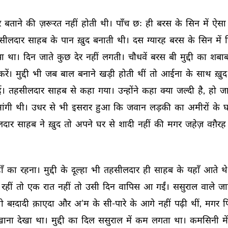
 
बताने 
की 
ज़रूरत 
नहीं 
होती 
थी। 
पाँच 
छः 
ही 
बरस 
के 
सिन 
में 
ऐसा 
सीलदार 
साहब 
के 
पान 
ख़ुद 
बनाती 
थी। 
दस 
ग्यारह 
बरस 
के 
सिन 
में 
ा 
था। 
दिन 
जाते 
कुछ 
देर 
नहीं 
लगती। 
चौधवें 
बरस 
बी 
मुद्दी 
का 
शबाब
करें। 
मुद्दी 
भी 
जब 
बाल 
बनाने 
खड़ी 
होती 
थीं 
तो 
आईना 
के 
साथ 
ख़ुद
ई। 
तहसीलदार 
साहब 
से 
कहा 
गया। 
उन्होंने 
कहा 
क्या 
जल्दी 
है, 
हो 
जा
ांगी 
थी। 
उधर 
से 
भी 
इसरार 
हुआ 
कि 
जवान 
लड़की 
का 
अमीरों 
के 
घ
दार 
साहब 
ने 
ख़ुद 
तो 
अपने 
घर 
से 
शादी 
नहीं 
की 
मगर 
जहेज़ 
वग़ैरह 
ँ 
का 
रहना। 
मुद्दी 
के 
दूल्हा 
भी 
तहसीलदार 
ही 
साहब 
के 
यहाँ 
आते 
थे
रहीं 
तो 
एक 
रात 
नहीं 
तो 
उसी 
दिन 
वापिस 
आ 
गईं। 
ससुराल 
वाले 
जा
ी 
बग़्दादी 
क़ाएदा 
और 
अ’म 
के 
सी-पारे 
के 
आगे 
नहीं 
पढ़ी 
थीं, 
मगर 
फ
़ाना 
देखा 
था। 
मुद्दी 
का 
दिल 
ससुराल 
में 
कम 
लगता 
था। 
कमसिनी 
में