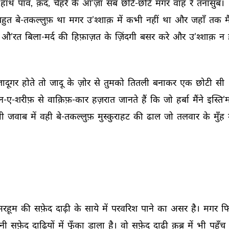
हाथ 
पाँव, 
क़द, 
चेहरे 
के 
आ’ज़ा 
सब 
छोटे-छोटे 
मगर 
वाह 
रे 
तनासुब। 
हुत 
बे-तकल्लुफ़ 
था 
मगर 
उ’श्शाक़ 
में 
कभी 
नहीं 
था 
और 
जहाँ 
तक 
मै
औ’रत 
बिला-मर्द 
की 
हिफ़ाज़त 
के 
ज़िंदगी 
बसर 
करे 
और 
उ’श्शाक़ 
न 
ादूगर 
होते 
तो 
जादू 
के 
ज़ोर 
से 
तुमको 
तितली 
बनाकर 
एक 
छोटी 
सी 
-ए-शरीफ़ 
से 
वाक़िफ़-कार 
हज़रात 
जानते 
हैं 
कि 
जो 
हर्बा 
मैंने 
इस्ति’
ी 
जवाब 
में 
वही 
बे-तकल्लुफ़ 
मुस्कुराहट 
की 
ढाल 
जो 
तलवार 
के 
मुँह 
मरहूम 
की 
सफ़ेद 
दाढ़ी 
के 
साये 
में 
परवरिश 
पाने 
का 
असर 
है। 
मगर 
फि
नी 
सफ़ेद 
दाढ़ियों 
में 
फूँका 
डाला 
है। 
वो 
सफ़ेद 
दाढ़ी 
क़ब्र 
में 
भी 
पहुँच 