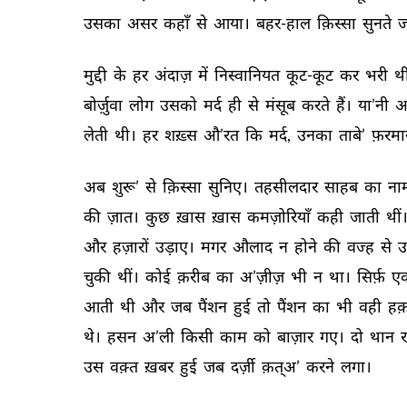
उसका 
असर 
कहाँ 
से 
आया। 
बहर-हाल 
क़िस्सा 
सुनते 
ज
मुद्दी 
के 
हर 
अंदाज़ 
में 
निस्वानियत 
कूट-कूट 
कर 
भरी 
थी
बोर्ज़ुवा 
लोग 
उसको 
मर्द 
ही 
से 
मंसूब 
करते 
हैं। 
या’नी 
अ
लेती 
थी। 
हर 
शख़्स 
औ’रत 
कि 
मर्द, 
उनका 
ताबे’ 
फ़रमा
अब 
शुरू’ 
से 
क़िस्सा 
सुनिए। 
तहसीलदार 
साहब 
का 
ना
की 
ज़ात। 
कुछ 
ख़ास 
ख़ास 
कमज़ोरियाँ 
कही 
जाती 
थीं।
और 
हज़ारों 
उड़ाए। 
मगर 
औलाद 
न 
होने 
की 
वज्ह 
से 
उ
चुकी 
थीं। 
कोई 
क़रीब 
का 
अ’ज़ीज़ 
भी 
न 
था। 
सिर्फ़ 
ए
आती 
थी 
और 
जब 
पैंशन 
हुई 
तो 
पैंशन 
का 
भी 
वही 
हक़
थे। 
हसन 
अ’ली 
किसी 
काम 
को 
बाज़ार 
गए। 
दो 
थान 
र
उस 
वक़्त 
ख़बर 
हुई 
जब 
दर्ज़ी 
क़त्अ’ 
करने 
लगा। 