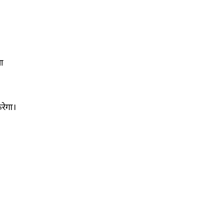
ा 
रेगा। 