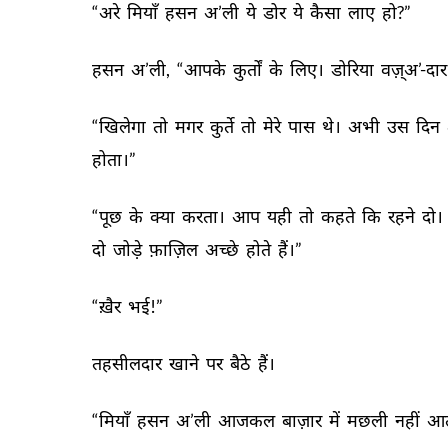
“अरे 
मियाँ 
हसन 
अ’ली 
ये 
डोर 
ये 
कैसा 
लाए 
हो?” 
हसन 
अ’ली, 
“आपके 
कुर्तों 
के 
लिए। 
डोरिया 
वज़्अ’-दार
“खिलेगा 
तो 
मगर 
कुर्ते 
तो 
मेरे 
पास 
थे। 
अभी 
उस 
दिन 
होता।” 
“पूछ 
के 
क्या 
करता। 
आप 
यही 
तो 
कहते 
कि 
रहने 
दो। 
दो 
जोड़े 
फ़ाज़िल 
अच्छे 
होते 
हैं।” 
“ख़ैर 
भई!” 
तहसीलदार 
खाने 
पर 
बैठे 
हैं। 
“मियाँ 
हसन 
अ’ली 
आजकल 
बाज़ार 
में 
मछली 
नहीं 
आत