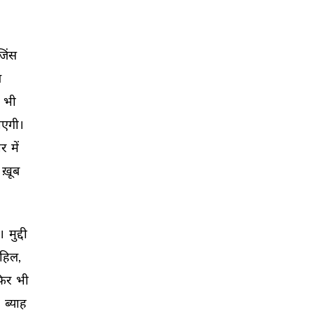
जिंस 
 
 
भी 
एगी। 
र 
में 
ख़ूब 
। 
मुद्दी 
हिल, 
िर 
भी 
 
ब्याह 