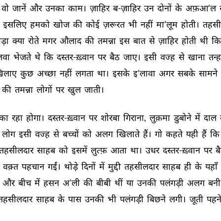
वो 
जानें 
और 
उनका 
काम। 
ज़ाहिर 
ब-ज़ाहिर 
उन 
दोनों 
के 
अफ़आ’ल 
 
इसलिए 
हमको 
खोज 
की 
कोई 
ज़रूरत 
भी 
नहीं 
मा’लूम 
होती। 
तहसी
ड़ा 
क्या 
रोते 
मगर 
औलाद 
की 
तमन्ना 
इस 
बात 
से 
ज़ाहिर 
होती 
थी 
कि
लवा 
भेजते 
थे 
कि 
दस्तर-ख़्वान 
पर 
बैठ 
जाए। 
इसी 
वज्ह 
से 
खाना 
तन्ह
िलाए 
कुछ 
अच्छा 
नहीं 
लगता 
था। 
इसके 
इ’लावा 
अगर 
सबके 
सामने 
की 
तमन्ना 
लोगों 
पर 
खुल 
जाती। 
का 
रहा 
होगा। 
दस्तर-ख़्वान 
पर 
शोरबा 
गिराना, 
लुक़मा 
डुबोने 
में 
दाल 
लोग 
इसी 
वज्ह 
से 
बच्चों 
को 
अलग 
खिलाते 
हैं। 
गो 
कहते 
यही 
हैं 
कि 
तहसीलदार 
साहब 
को 
इसमें 
लुत्फ़ 
आता 
था। 
उधर 
दस्तर-ख़्वान 
पर 
बै
 
वक़्त 
पहचान 
गईं। 
थोड़े 
दिनों 
में 
मुद्दी 
तहसीलदार 
साहब 
ही 
के 
यहाँ 
 
और 
बीच 
में 
हसन 
अ’ली 
की 
बीबी 
थीं 
या 
उनकी 
पलंगड़ी 
अलग 
बनी
तहसीलदार 
साहब 
के 
पास 
उनकी 
भी 
पलंगड़ी 
बिछने 
लगी। 
जूती 
पहने