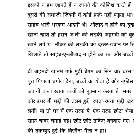
इसको 
न 
हम 
जानते 
हैं 
न 
जानने 
की 
कोशिश 
करते 
हैं। 
दूसरों 
की 
समाजी 
ज़िंदगी 
में 
कोई 
फ़र्क़ 
नहीं 
पड़ता 
था।
साहब 
भारी-भरकम 
आदमी 
थे। 
औलाद 
न 
होने 
का 
दुख
खाना 
खाते 
तो 
हसन 
अ’ली 
की 
लड़की 
अहमदी 
को 
बु
खाने 
लगे 
थे। 
नौकर 
की 
लड़की 
को 
दस्तर-ख़्वान 
पर 
ख
खिलाते 
तो 
साहब-ए-औलाद 
न 
होने 
का 
रंज 
और 
बच्चों 
बी 
अहमदी 
ख़ानम 
उर्फ़ 
मुद्दी 
बेगम 
का 
सिन 
चार 
बरस 
पूरा 
पियाला 
घंगोल 
देना, 
बच्चों 
का 
शेवा 
है 
और 
नफ़ीस 
जवानों 
वाला 
खाना 
बच्चों 
को 
नुक़्सान 
करता 
है। 
मगर 
और 
इधर 
बी 
मुद्दी 
की 
तलब 
हुई। 
रफ़्ता-रफ़्ता 
मुद्दी 
ख़ुद
लगीं। 
या 
तो 
घर 
में 
एक 
तरफ़ 
ये, 
एक 
तरफ़ 
छोटा 
भैया
साफ़ 
चादर 
लगाई 
गई। 
छोटे-छोटे 
तकिए 
बनवाए 
गए। 
की 
तक़य्युद 
हुई 
कि 
बिछौना 
मैला 
न 
हो। 