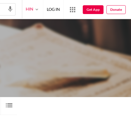
HIN
LOG IN
Get App
Donate