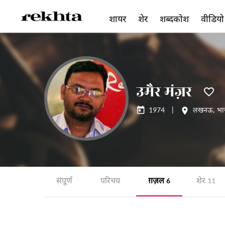
शायर
शेर
शब्दकोश
वीडियो
उमैर मंज़र
1974
|
लखनऊ
,
भा
संपूर्ण
परिचय
ग़ज़ल
शेर
6
11