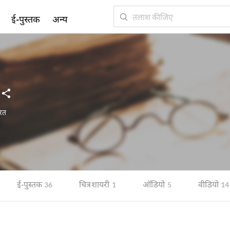
ई-पुस्तक
अन्य
रत
ई-पुस्तक
चित्र शायरी
ऑडियो
वीडियो
36
1
5
14