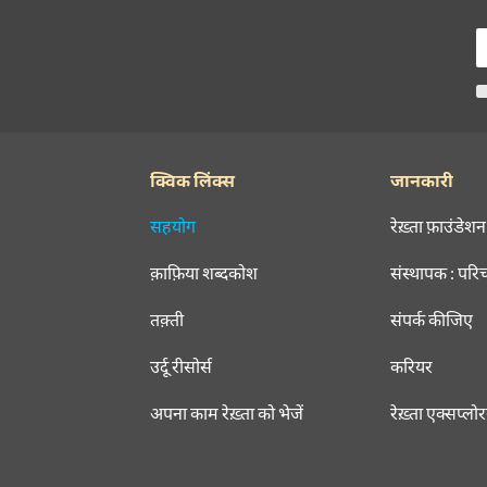
क्विक लिंक्स
जानकारी
सहयोग
रेख़्ता फ़ाउंडेशन
क़ाफ़िया शब्दकोश
संस्थापक : परि
तक़्ती
संपर्क कीजिए
उर्दू रीसोर्स
करियर
अपना काम रेख़्ता को भेजें
रेख़्ता एक्सप्लो