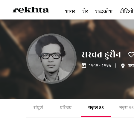
शायर
शेर
शब्दकोश
वीडियो
सरवत हुसैन
1949 - 1996
|
करा
संपूर्ण
परिचय
ग़ज़ल
नज़्म
85
55