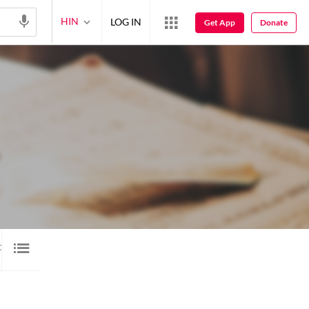
HIN
LOG IN
Get App
Donate
यो
वीडियो
12
1