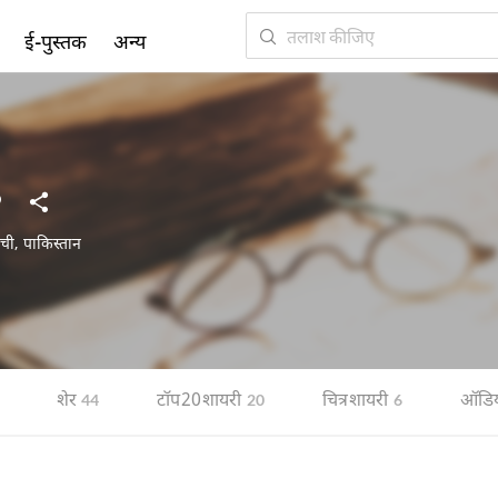
ई-पुस्तक
अन्य
ची
,
पाकिस्तान
शेर
टॉप 20 शायरी
चित्र शायरी
ऑडि
44
20
6