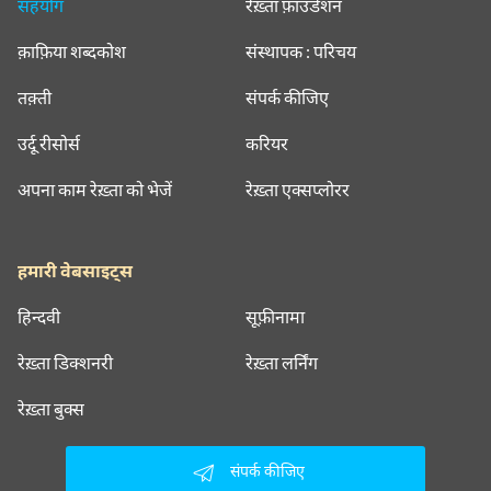
सहयोग
रेख़्ता फ़ाउंडेशन
क़ाफ़िया शब्दकोश
संस्थापक : परिचय
तक़्ती
संपर्क कीजिए
उर्दू रीसोर्स
करियर
अपना काम रेख़्ता को भेजें
रेख़्ता एक्सप्लोरर
हमारी वेबसाइट्स
हिन्दवी
सूफ़ीनामा
रेख़्ता डिक्शनरी
रेख़्ता लर्निंग
रेख़्ता बुक्स
संपर्क कीजिए