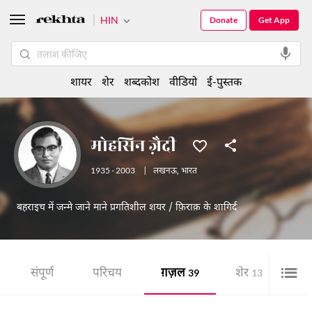
HIN
Donate
Get App
शायर
शेर
शब्दकोश
वीडियो
ई-पुस्तक
मोहसिन ज़ैदी
1935 - 2003
|
लखनऊ
,
भारत
बहराइच में जन्मे जाने माने प्रगतिशील शयर / फ़िराक़ के शागिर्द
संपूर्ण
परिचय
ग़ज़ल
शेर
ई-
39
13