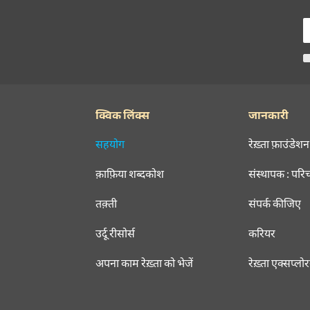
क्विक लिंक्स
जानकारी
सहयोग
रेख़्ता फ़ाउंडेशन
क़ाफ़िया शब्दकोश
संस्थापक : परि
तक़्ती
संपर्क कीजिए
उर्दू रीसोर्स
करियर
अपना काम रेख़्ता को भेजें
रेख़्ता एक्सप्लो