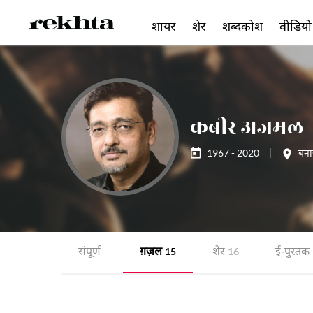
शायर
शेर
शब्दकोश
वीडियो
कबीर अजमल
1967 - 2020
|
बना
संपूर्ण
ग़ज़ल
शेर
ई-पुस्तक
15
16