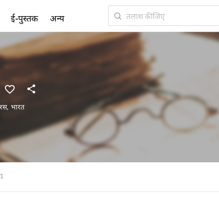
ई-पुस्तक
अन्य
रस
,
भारत
1