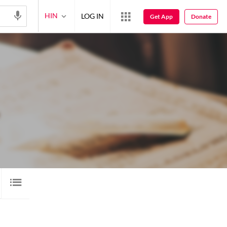
HIN
LOG IN
Get App
Donate