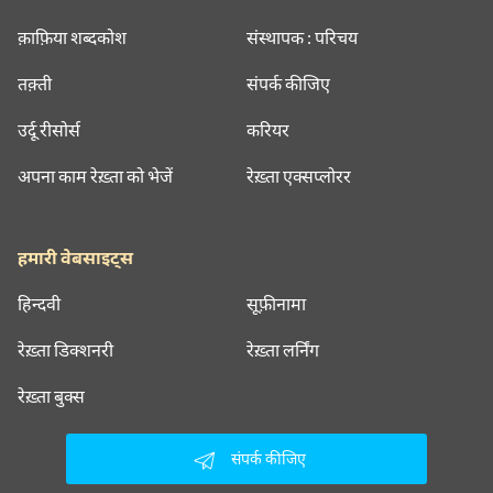
क़ाफ़िया शब्दकोश
संस्थापक : परिचय
तक़्ती
संपर्क कीजिए
उर्दू रीसोर्स
करियर
अपना काम रेख़्ता को भेजें
रेख़्ता एक्सप्लोरर
हमारी वेबसाइट्स
हिन्दवी
सूफ़ीनामा
रेख़्ता डिक्शनरी
रेख़्ता लर्निंग
रेख़्ता बुक्स
संपर्क कीजिए