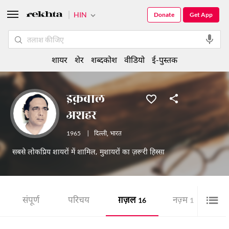
HIN
Donate
Get App
शायर
शेर
शब्दकोश
वीडियो
ई-पुस्तक
इक़बाल
अशहर
1965
|
दिल्ली
,
भारत
सबसे लोकप्रिय शायरों में शामिल, मुशायरों का ज़रूरी हिस्सा
संपूर्ण
परिचय
ग़ज़ल
नज़्म
शे
16
1