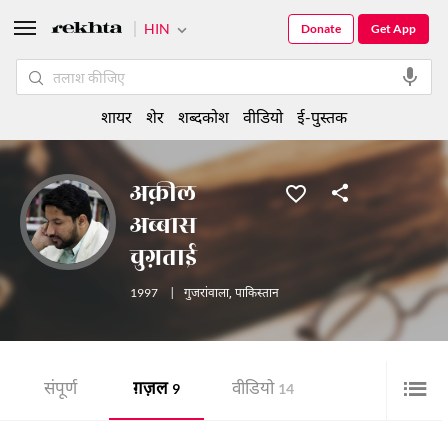
HIN
Donate
Get App
शायर
शेर
शब्दकोश
वीडियो
ई-पुस्तक
अक़ील
अब्बास
चुग़ताई
1997
|
गुजरांवाला
,
पाकिस्तान
संपूर्ण
ग़ज़ल
वीडियो
9
14