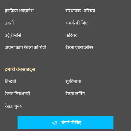
क़ाफ़िया शब्दकोश
संस्थापक : परिचय
तक़्ती
संपर्क कीजिए
उर्दू रीसोर्स
करियर
अपना काम रेख़्ता को भेजें
रेख़्ता एक्सप्लोरर
हमारी वेबसाइट्स
हिन्दवी
सूफ़ीनामा
रेख़्ता डिक्शनरी
रेख़्ता लर्निंग
रेख़्ता बुक्स
संपर्क कीजिए