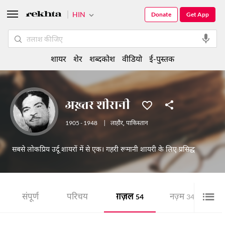
HIN
Donate
Get App
शायर
शेर
शब्दकोश
वीडियो
ई-पुस्तक
अख़्तर शीरानी
1905 - 1948
|
लाहौर
,
पाकिस्तान
सबसे लोकप्रिय उर्दू शायरों में से एक। गहरी रूमानी शायरी के लिए प्रसिद्ध
संपूर्ण
परिचय
ग़ज़ल
नज़्म
श
54
34