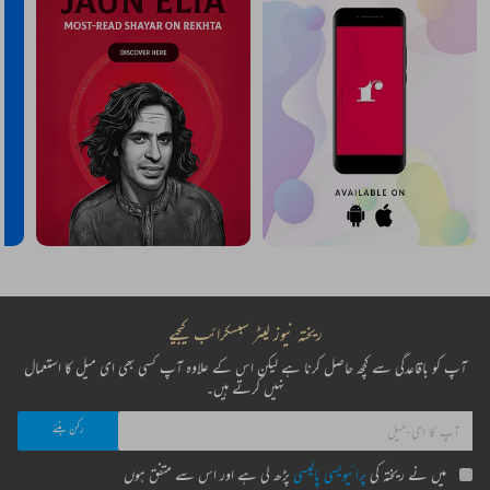
ریختہ نیوز لیٹر سبسکرائب کیجیے
آپ کو باقاعدگی سے کچھ حاصل کرنا ہے لیکن اس کے علاوہ آپ کسی بھی ای میل کا استعمال
نہیں کرتے ہیں۔
میں نے ریختہ کی
پرائیویسی پالیسی
پڑھ لی ہے اور اس سے متفق ہوں