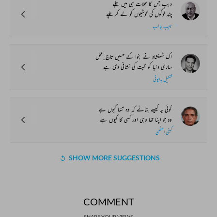
دیپ جس کا محلات ہی میں جلے
چند لوگوں کی خوشیوں کو لے کر چلے
حبیب جالب
اک شہنشاہ نے بنوا کے حسیں تاج_محل
ساری دنیا کو محبت کی نشانی دی ہے
شکیل بدایونی
کوئی یہ کیسے بتائے کہ وہ تنہا کیوں ہے
وہ جو اپنا تھا وہی اور کسی کا کیوں ہے
کیفی اعظمی
SHOW MORE SUGGESTIONS
COMMENT
SHARE YOUR VIEWS