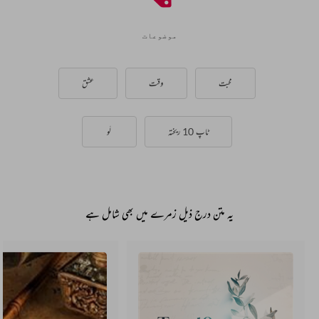
موضوعات
محبت
وقت
عشق
ٹاپ 10 ریختہ
لَو
یہ متن درج ذیل زمرے میں بھی شامل ہے