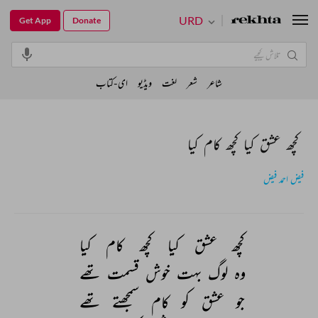
URD
Get App
Donate
شاعر
شعر
لغت
ویڈیو
ای-کتاب
کچھ عشق کیا کچھ کام کیا
فیض احمد فیض
کچھ 
عشق 
کیا 
کچھ 
کام 
کیا 
وہ 
لوگ 
بہت 
خوش 
قسمت 
تھے 
جو 
عشق 
کو 
کام 
سمجھتے 
تھے 