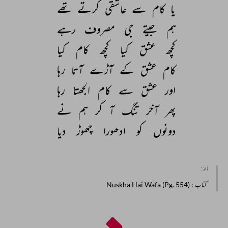
یا 
کام 
سے 
عاشقی 
کرتے 
تھے 
ہم 
جیتے 
جی 
مصروف 
رہے 
کچھ 
عشق 
کیا 
کچھ 
کام 
کیا 
کام 
عشق 
کے 
آڑے 
آتا 
رہا 
اور 
عشق 
سے 
کام 
الجھتا 
رہا 
پھر 
آخر 
تنگ 
آ 
کر 
ہم 
نے 
دونوں 
کو 
ادھورا 
چھوڑ 
دیا 
مأخذ :
کتاب
: Nuskha Hai Wafa (Pg. 554)