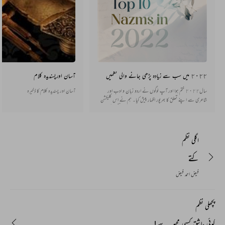
٢٠٢٢ میں سب سے زیادہ پڑھی جانے والی نظمیں
آسان اورپسندیدہ کلام
سال٢٠٢٢ ختم ہوا اور آپ لوگوں نے اردو زبان و ادب اور
آسان اور پسندیدہ کلام کا ذخیرہ
شاعری سے اپنے تعلق کا بھرپور اظہار پیش کیا۔ ہم نے اس کلیکشن
میں ٢٠٢٢ میں سب سے زیادہ پڑھی جانے والی ١٠نظموں کو شامل
کیا ہے پڑھئے اور جانیے پچھلے سال میں سب سے زیادہ بار کون کون
سی نظمیں پڑھی گئی ہیں۔
اگلی نظم
کتے
فیض احمد فیض
پچھلی نظم
کوئی عاشق کسی محبوبہ سے!