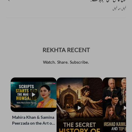
فیض احمد فیض
REKHTA RECENT
Watch. Share. Subscribe.
Mahira Khan & Samina
Peerzada on the Art of
Storytelling | Live at