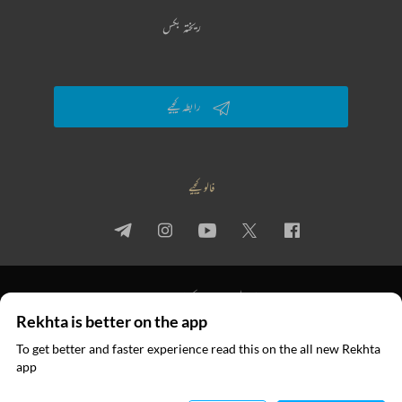
ریختہ بکس
رابطہ کیجیے
فالو کیجیے
پرائیویسی پالیسی
استعمال کی شرائط
جملہ حقوق
Rekhta is better on the app
© 2026 Rekhta™ Foundation. All rights reserved.
To get better and faster experience read this on the all new Rekhta
ایپ میں
app
پڑھیے