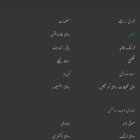
فوری رابطے
معلومات
عطیہ
ریختہ فاؤنڈیشن
فرہنگ قافیہ
بانی : تعارف
تقطیع
رابطہ کیجیے
اردو وسائل
کیریئر
اپنی تخلیقات ریختہ کو بھیجیں
ریختہ ایکسپلورر
ہماری ویب سائٹس
صوفی نامہ
ہندوی
ریختہ لرننگ
ریختہ ڈکشنری