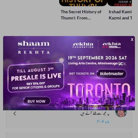
Jashn-e-Rekhta
The Secret History of
Irshad Kamil, B
Thumri: From
Kazmi and Top
Lucknow’s Courts to
Poets Live at t
Global Stages
e-Rekhta Lond
Mushaira
آپ یہ بھی پڑھ سکتے ہیں
ہماری پسند
چلو اک بار پھر سے اجنبی بن جائیں ہم دونوں
نہ میں تم سے کوئی امید رکھوں دل_نوازی کی
ساحر لدھیانوی
مت روکو انہیں پاس آنے دو
یہ مجھ سے ملنے آئے ہیں
جاں نثار اختر