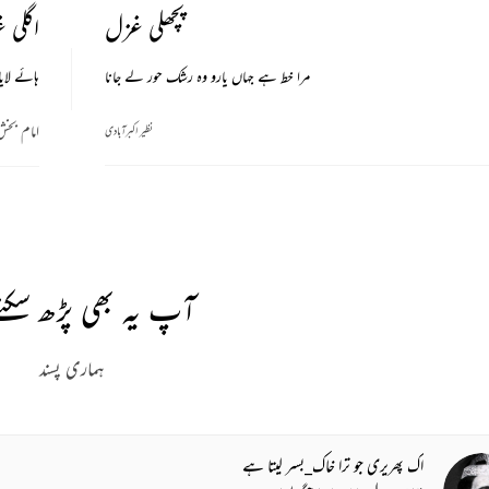
پچھلی غزل
اگلی 
مرا خط ہے جہاں یارو وہ رشک حور لے جانا
ہائے لایا
امام بخش
نظیر اکبرآبادی
آپ یہ بھی پڑھ سکتے
ہماری پسند
اک پھریری جو ترا خاک_بسر لیتا ہے