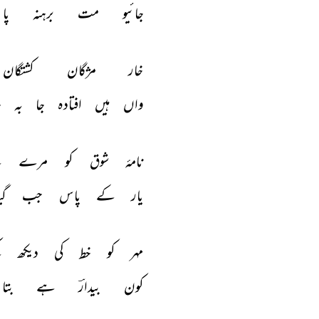
جائیو 
مت 
برہنہ 
پا 
خار 
مژگان 
کشتگان 
واں 
ہیں 
افتادہ 
جا 
بہ 
ج
نامۂ 
شوق 
کو 
مرے 
ل
یار 
کے 
پاس 
جب 
گی
مہر 
کو 
خط 
کی 
دیکھ 
ک
کون 
بیدارؔ 
ہے 
بتا 