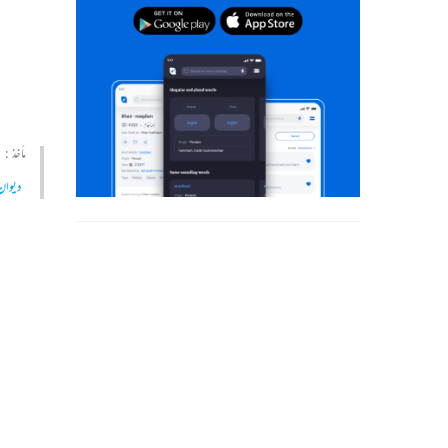
مأخذ :
دیوان 