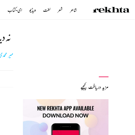
شاعر
شعر
لغت
ویڈیو
ای-کتاب
ن
نہ دی
میر محمدی
مزید دریافت کیجیے