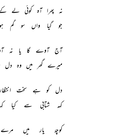
نہ 
پھرا 
آہ 
کوئی 
لے 
کے 
جو 
گیا 
واں 
سو 
گم 
ہو
آج 
آوے 
گا 
یا 
نہ 
آ
میرے 
گھر 
میں 
وہ 
دل 
ر
دل 
کو 
ہے 
سخت 
انتظار
کہہ 
شتابی 
سے 
کیا 
کہا
کوچۂ 
یار 
میں 
مرے 