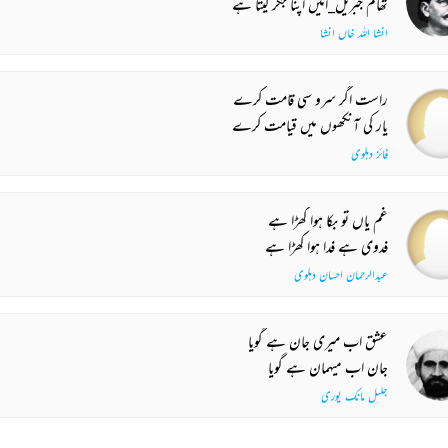
تھام جبریل_امیں اپنا جگر لیتا ہے
انشا اللہ خاں انشا
راست اگر سرو سی قامت کرے
یار کی آنکھوں میں قیامت کرے
فائز دہلوی
غم یاں تو بکا ہوا کھڑا ہے
فدوی ہے فدا ہوا کھڑا ہے
عبدالرحمان احسان دہلوی
عشق اب میری جان ہے گویا
جان اب میہمان ہے گویا
جلیل مانک پوری