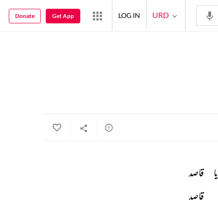
URD
LOG IN
Donate
Get App
ا 
قاصد 
 
قاصد 