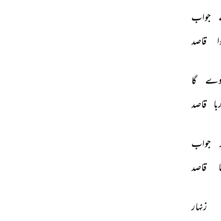
جواب 
ا 
قاصد 
وے 
گا 
با 
قاصد 
 
جواب 
 
قاصد 
زنہار 