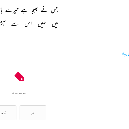
جس 
نے 
بھیجا 
ہے 
تیرے 
ہا
میں 
نہیں 
اس 
سے 
آشن
بیدار
موضوعات
خط
قاصد