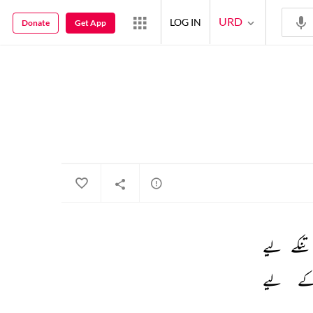
URD
LOG IN
Donate
Get App
تنکے 
لیے 
ے 
لیے 