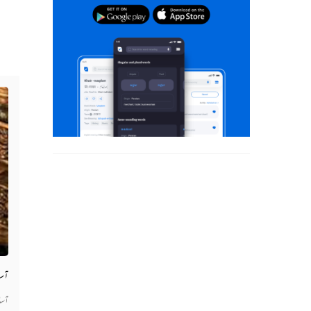
آسا
آسا