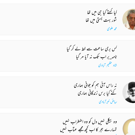
کیا کہتے کیا جی میں تھا
شور بہت بستی میں تھا
محمد علوی
کس بری ساعت سے خط لے کر گیا
نامہ_بر اب تک نہ آیا مر گیا
شاد عظیم آبادی
نہ راس آئی ہم کو جوانی ہماری
کٹے کیا برس زندگانی ہماری
ریاضؔ خیرآبادی
وہ بیکلی نہیں دل کو وہ اضطراب نہیں
تمہارے ہجر کا اب کچھ مجھے عتاب نہیں