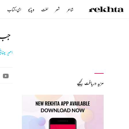
شاعر
شعر
لغت
ویڈیو
ای-کتاب
ن
جب س
امیر مینائ
مزید دریافت کیجیے