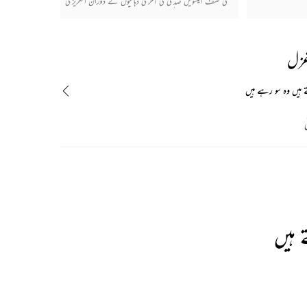
کی صنف انیسویں صدی کی آخری دہائیوں کے دوران انگریزی
کے اثر سے پیدا ہوئی جو دھیرے دھیرے پوری طرح قائم ہو
گئی۔ نظم بحر اور قافیے میں بھی ہوتی ہے اور اس کے بغیر
بھی۔ اب نثری نظم بھی اردو میں مستحکم ہو گئی ہے۔
غزل
 ہیں وہ سو رہے ہیں
ی
 ہیں