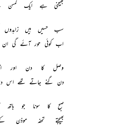
بھیجنی 
ہے 
ایک 
کمسن 
ک
امیر مینائی
اعجاز حسین حضروی
سب 
حسیں 
ہیں 
زاہدوں 
اب 
کوئی 
حور 
آئے 
گی 
ان 
وصل 
کا 
دن 
اور 
ات
دن 
گنے 
جاتے 
تھے 
اس 
د
صبح 
کا 
سونا 
جو 
ہاتھ 
آ
بھیجتے 
تحفہ 
موذن 
کے