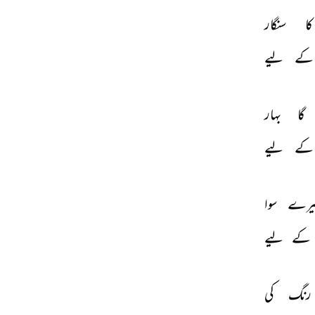
کا 
سنگار 
کے 
لیے 
گا 
بہار 
کے 
لیے 
یرے 
سوا 
کے 
لیے 
رنگ 
کی 
THIS VIDEO IS PLAYING FROM YOUTUBE