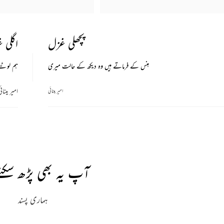
پچھلی غزل
اگلی 
ہنس کے فرماتے ہیں وہ دیکھ کے حالت میری
ہم لوٹتے
امیر مینائ
امیر مینائی
آپ یہ بھی پڑھ سکتے
ہماری پسند