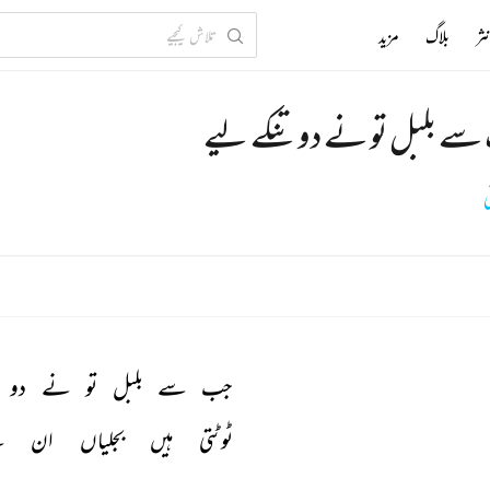
ثر
بلاگ
مزید
ے بلبل تو نے دو تنکے لیے
ی
جب 
سے 
بلبل 
تو 
نے 
دو 
ٹوٹتی 
ہیں 
بجلیاں 
ان 
ک