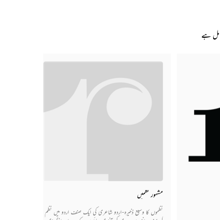
امل ہے
مشہور نظمیں
نظموں کا وسیع ذخیرہ-اردو شاعری کی ایک صنف اردو میں نظم