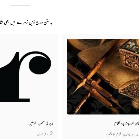
یہ متن درج ذیل زمرے میں بھی ش
ن اورپسندیدہ کلام
مدیر کی منتخب غزلیں
ن اور پسندیدہ کلام کا ذخیرہ
منتخب شاعری