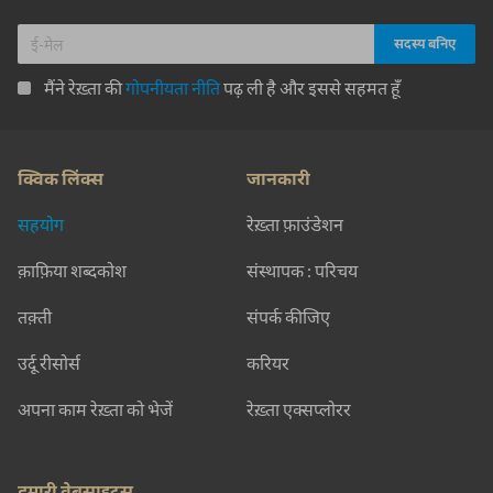
मैंने रेख़्ता की
गोपनीयता नीति
पढ़ ली है और इससे सहमत हूँ
क्विक लिंक्स
जानकारी
सहयोग
रेख़्ता फ़ाउंडेशन
क़ाफ़िया शब्दकोश
संस्थापक : परिचय
तक़्ती
संपर्क कीजिए
उर्दू रीसोर्स
करियर
अपना काम रेख़्ता को भेजें
रेख़्ता एक्सप्लोरर
हमारी वेबसाइट्स