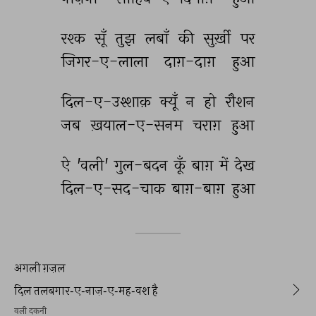
रश्क 
सूँ 
तुझ 
लबाँ 
की 
सुर्ख़ी 
पर 
जिगर-ए-लाला 
दाग़-दाग़ 
हुआ 
दिल-ए-उश्शाक़ 
क्यूँ 
न 
हो 
रौशन 
जब 
ख़याल-ए-सनम 
चराग़ 
हुआ 
ऐ 
'वली' 
गुल-बदन 
कूँ 
बाग़ 
में 
देख 
दिल-ए-सद-चाक 
बाग़-बाग़ 
हुआ 
अगली ग़ज़ल
दिल तलबगार-ए-नाज़-ए-मह-वश है
वली दकनी