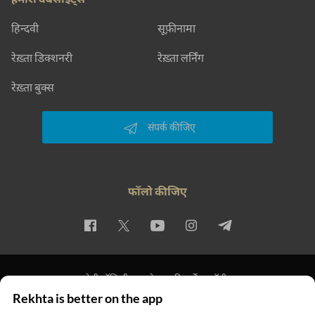
हिन्दवी
सूफ़ीनामा
रेख़्ता डिक्शनरी
रेख़्ता लर्निंग
रेख़्ता बुक्स
संपर्क कीजिए
फॉलो कीजिए
प्राइवेसी पॉलिसी
इस्तेमाल की शर्तें
कॉपीराइट
Rekhta is better on the app
© 2026 Rekhta™ Foundation. All rights reserved.