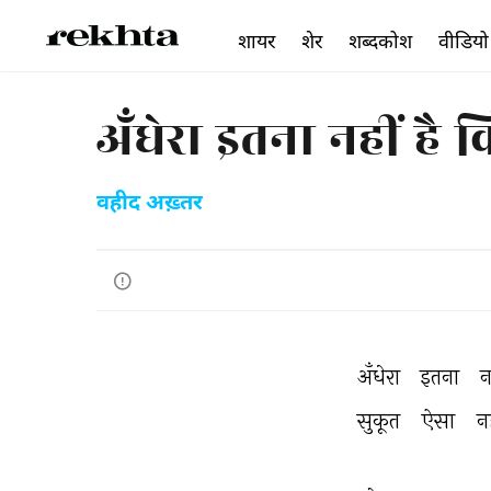
शायर
शेर
शब्दकोश
वीडियो
अँधेरा इतना नहीं है 
वहीद अख़्तर
अँधेरा 
इतना 
न
सुकूत 
ऐसा 
नह