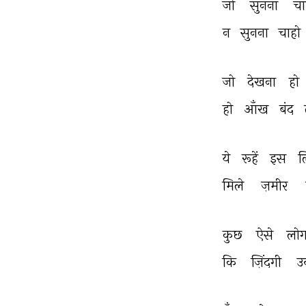
जो 
सुनना 
चा
न 
सुनना 
चाहो 
जो 
देखना 
हो 
हो 
आँख 
बंद 
ये 
रूहें 
इस 
ल
मिले 
ज़मीर 
कुछ 
ऐसे 
लोग
कि 
ज़िंदगी 
उन्