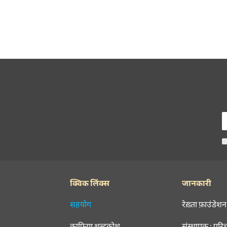
क्विक लिंक्स
जानकारी
सहयोग
रेख़्ता फ़ाउंडेशन
क़ाफ़िया शब्दकोश
संस्थापक : परि