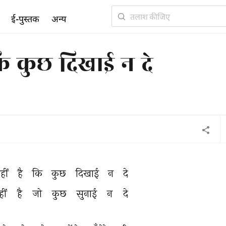
ई-पुस्तक
अन्य
कि कुछ दिखाई न दे
हीं 
है 
कि 
कुछ 
दिखाई 
न 
दे 
ीं 
है 
जो 
कुछ 
सुनाई 
न 
दे 