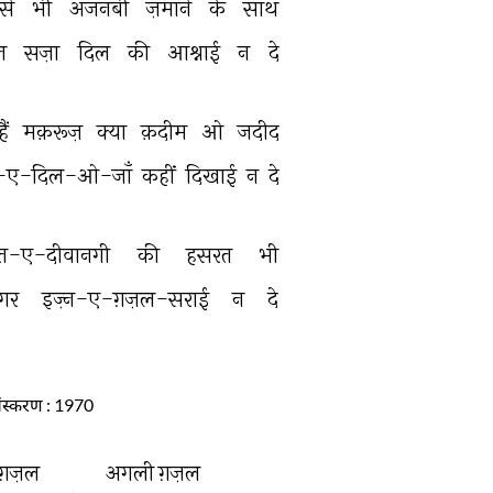
से 
भी 
अजनबी 
ज़माने 
के 
साथ 
त 
सज़ा 
दिल 
की 
आश्नाई 
न 
दे 
हैं 
मक़रूज़ 
क्या 
क़दीम 
ओ 
जदीद 
द-ए-दिल-ओ-जाँ 
कहीं 
दिखाई 
न 
दे 
्सत-ए-दीवानगी 
की 
हसरत 
भी 
गर 
इज़्न-ए-ग़ज़ल-सराई 
न 
दे 
ंस्करण
: 1970
ग़ज़ल
अगली ग़ज़ल