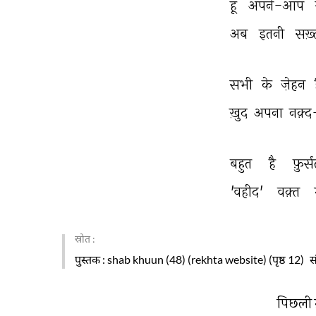
हूँ 
अपने-आप 
अब 
इतनी 
सख़्
सभी 
के 
ज़ेहन 
ख़ुद 
अपना 
नक़्
बहुत 
है 
फ़ुर
'वहीद' 
वक़्त 
स्रोत :
पुस्तक
: shab khuun (48) (rekhta website) (पृष्ठ 12)
स
पिछली 