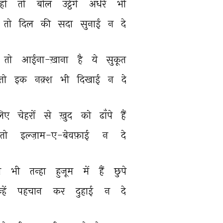
हो 
तो 
बोल 
उट्ठेंगे 
अँधेरे 
भी 
तो 
दिल 
की 
सदा 
सुनाई 
न 
दे 
तो 
आईना-ख़ाना 
है 
ये 
सुकूत 
तो 
इक 
नक़्श 
भी 
दिखाई 
न 
दे 
िए 
चेहरों 
से 
ख़ुद 
को 
ढाँपे 
हैं 
तो 
इल्ज़ाम-ए-बेवफ़ाई 
न 
दे 
 
भी 
तन्हा 
हुजूम 
में 
हैं 
छुपे 
हें 
पहचान 
कर 
दुहाई 
न 
दे 