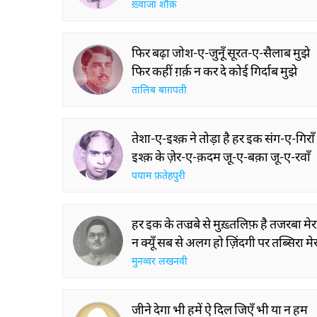
ख़्वाजा शौक़
फिर बढ़ा जोश-ए-जुनूँ सूरत-ए-सैलाब मुझे
फिर कहीं ग़र्क़ न कर दे कोई गिर्दाब मुझे
तालिब बाग़पती
तेशा-ए-इश्क़ ने तोड़ा है हर इक संग-ए-गिराँ
इश्क़ के ज़ेर-ए-क़दम जू-ए-बक़ा जू-ए-रवाँ
पयाम फ़तेहपुरी
हर इक के तज्रबे से मुख़्तलिफ़ है तजरबा मेर
न क्यूँ सब से अलग हो ज़िंदगी पर तब्सिरा मे
मुनव्वर लखनवी
जीने देगा भी हमें ऐ दिल जिएँ भी या न हम