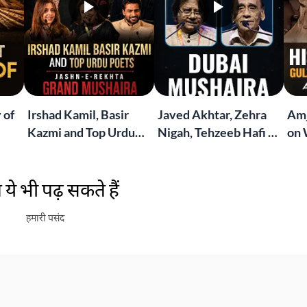
 of
Irshad Kamil, Basir
Javed Akhtar, Zehra
Amj
Kazmi and Top Urdu
Nigah, Tehzeeb Hafi &
on 
to
Poets Live at the
More | Live at the
Lif
Jashn-e-Rekhta
Dubai Grand Mushaira
Rub
ये भी पढ़ सकते हैं
London Grand
Mushaira
हमारी पसंद