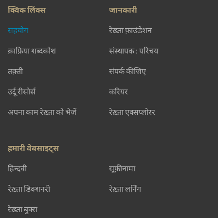
क्विक लिंक्स
जानकारी
सहयोग
रेख़्ता फ़ाउंडेशन
क़ाफ़िया शब्दकोश
संस्थापक : परिचय
तक़्ती
संपर्क कीजिए
उर्दू रीसोर्स
करियर
अपना काम रेख़्ता को भेजें
रेख़्ता एक्सप्लोरर
हमारी वेबसाइट्स
हिन्दवी
सूफ़ीनामा
रेख़्ता डिक्शनरी
रेख़्ता लर्निंग
रेख़्ता बुक्स