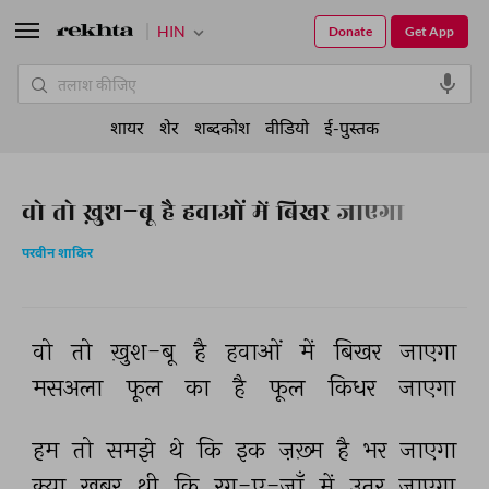
HIN
Donate
Get App
शायर
शेर
शब्दकोश
वीडियो
ई-पुस्तक
वो तो ख़ुश-बू है हवाओं में बिखर जाएगा
परवीन शाकिर
वो 
तो 
ख़ुश-बू 
है 
हवाओं 
में 
बिखर 
जाएगा 
मसअला 
फूल 
का 
है 
फूल 
किधर 
जाएगा 
हम 
तो 
समझे 
थे 
कि 
इक 
ज़ख़्म 
है 
भर 
जाएगा 
क्या 
ख़बर 
थी 
कि 
रग-ए-जाँ 
में 
उतर 
जाएगा 