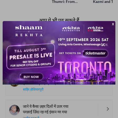
Thumri: From
Kazmi and Top
Lucknow’s Courts to
Poets Live at t
Global Stages
e-Rekhta Lond
Mushaira
आप ये भी पढ़ सकते हैं
हमारी पसंद
ग़म से बिखरा न पाएमाल हुआ
मैं तो ग़म से ही बे-मिसाल हुआ
हसन नईम
ग़म-ए-दिल रुख़ से अयाँ हो ये ज़रूरी तो नहीं
इश्क़ रुस्वा-ए-जहाँ हो ये ज़रूरी तो नहीं
साहिर होशियारपुरी
जाने ये कैसा ज़हर दिलों में उतर गया
परछाईं ज़िंदा रह गई इंसान मर गया