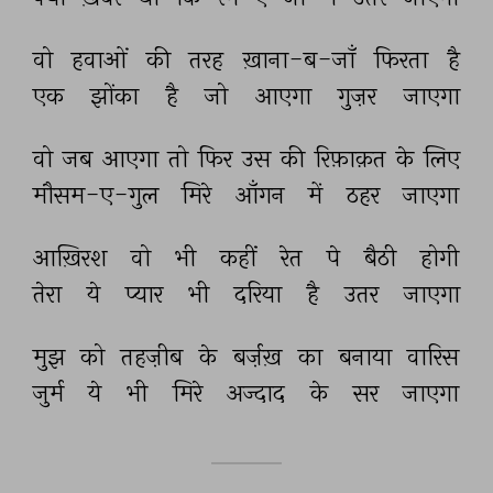
वो 
हवाओं 
की 
तरह 
ख़ाना-ब-जाँ 
फिरता 
है 
एक 
झोंका 
है 
जो 
आएगा 
गुज़र 
जाएगा 
वो 
जब 
आएगा 
तो 
फिर 
उस 
की 
रिफ़ाक़त 
के 
लिए 
मौसम-ए-गुल 
मिरे 
आँगन 
में 
ठहर 
जाएगा 
आख़िरश 
वो 
भी 
कहीं 
रेत 
पे 
बैठी 
होगी 
तेरा 
ये 
प्यार 
भी 
दरिया 
है 
उतर 
जाएगा 
मुझ 
को 
तहज़ीब 
के 
बर्ज़ख़ 
का 
बनाया 
वारिस 
जुर्म 
ये 
भी 
मिरे 
अज्दाद 
के 
सर 
जाएगा 