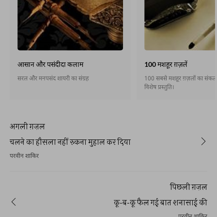
आसान और पसंदीदा कलाम
100 मशहूर ग़ज़लें
सरल और मनपसंद शायरी का संग्रह
100 सबसे मशहूर ग़ज़लों का संकलन,
विशेष प्रस्तुति।
अगली ग़ज़ल
चलने का हौसला नहीं रुकना मुहाल कर दिया
परवीन शाकिर
पिछली ग़ज़ल
कू-ब-कू फैल गई बात शनासाई की