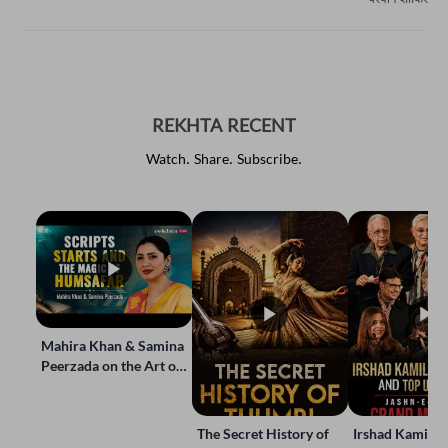
परवीन शाकिर
REKHTA RECENT
Watch. Share. Subscribe.
Mahira Khan & Samina
Peerzada on the Art of
Storytelling | Live at
Jashn-e-Rekhta
The Secret History of
Irshad Kamil, B