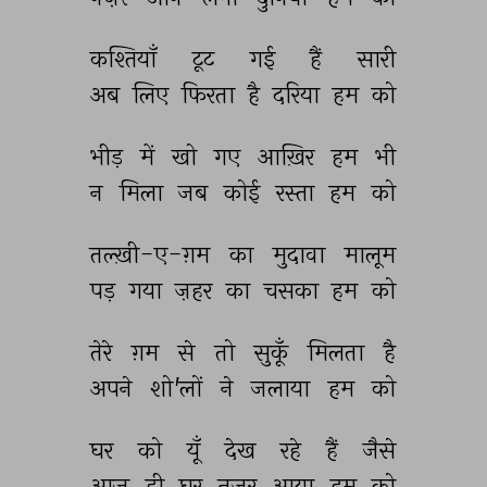
कश्तियाँ 
टूट 
गई 
हैं 
सारी 
अब 
लिए 
फिरता 
है 
दरिया 
हम 
को 
भीड़ 
में 
खो 
गए 
आख़िर 
हम 
भी 
न 
मिला 
जब 
कोई 
रस्ता 
हम 
को 
तल्ख़ी-ए-ग़म 
का 
मुदावा 
मालूम 
पड़ 
गया 
ज़हर 
का 
चसका 
हम 
को 
तेरे 
ग़म 
से 
तो 
सुकूँ 
मिलता 
है 
अपने 
शो'लों 
ने 
जलाया 
हम 
को 
घर 
को 
यूँ 
देख 
रहे 
हैं 
जैसे 
आज 
ही 
घर 
नज़र 
आया 
हम 
को 