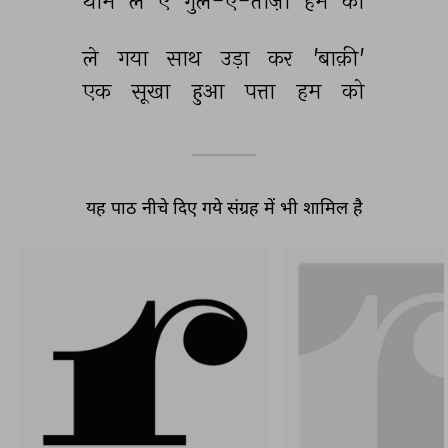
थाम 
ले 
ऐ 
गुल-ए-ताज़ा 
हम 
को 
ले 
गया 
साथ 
उड़ा 
कर 
'बाक़ी' 
एक 
सूखा 
हुआ 
पत्ता 
हम 
को 
यह पाठ नीचे दिए गये संग्रह में भी शामिल है