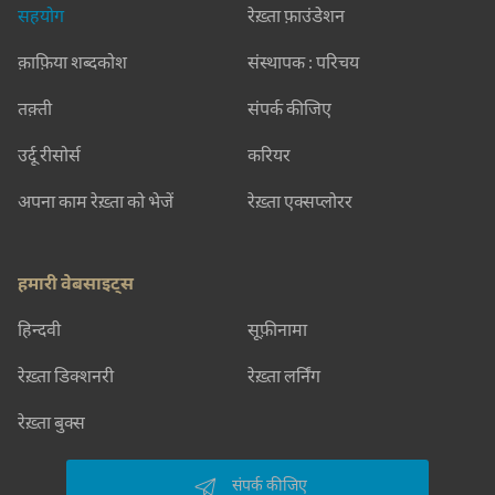
सहयोग
रेख़्ता फ़ाउंडेशन
क़ाफ़िया शब्दकोश
संस्थापक : परिचय
तक़्ती
संपर्क कीजिए
उर्दू रीसोर्स
करियर
अपना काम रेख़्ता को भेजें
रेख़्ता एक्सप्लोरर
हमारी वेबसाइट्स
हिन्दवी
सूफ़ीनामा
रेख़्ता डिक्शनरी
रेख़्ता लर्निंग
रेख़्ता बुक्स
संपर्क कीजिए