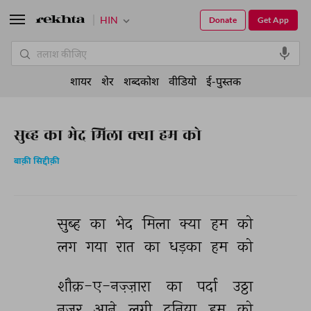
HIN
Donate
Get App
शायर
शेर
शब्दकोश
वीडियो
ई-पुस्तक
सुब्ह का भेद मिला क्या हम को
बाक़ी सिद्दीक़ी
सुब्ह 
का 
भेद 
मिला 
क्या 
हम 
को 
लग 
गया 
रात 
का 
धड़का 
हम 
को 
शौक़-ए-नज़्ज़ारा 
का 
पर्दा 
उठ्ठा 
नज़र 
आने 
लगी 
दुनिया 
हम 
को 