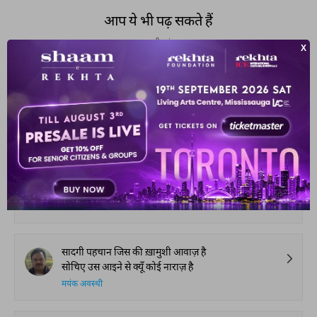
आप ये भी पढ़ सकते हैं
हमारी पसंद
ज़मीं कैसी थी कैसा आसमाँ था
नहीं मालूम मुझ को मैं कहाँ था
राज खेती
बे-नाम दयारों का सफ़र कैसा लगा है
अब लौट के आए हो तो घर कैसा लगा है
शफ़ीक़ सलीमी
सादगी पहचान जिस की ख़ामुशी आवाज़ है
सोचिए उस आइने से क्यूँ कोई नाराज़ है
मयंक अवस्थी