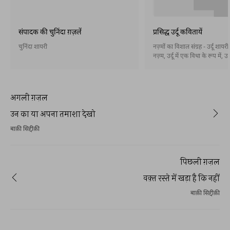
संपादक की चुनिंदा ग़ज़लें
प्रसिद्ध उर्दू कवितायें
चुनिंदा शायरी
नज़्मों का विशाल संग्रह - उर्दू शायर
नज़्म, उर्दू में एक विधा के रूप में, उ
आख़िरी दशकों के दौरान पैदा हुई और 
तरह स्थापित हो गई। नज़्म बहर और 
होती है और इसके बिना भी। अब नसरी
कविता) भी उर्दू में स्थापित हो गई है
अगली ग़ज़ल
उन का या अपना तमाशा देखो
बाक़ी सिद्दीक़ी
पिछली ग़ज़ल
वक़्त रस्ते में खड़ा है कि नहीं
बाक़ी सिद्दीक़ी