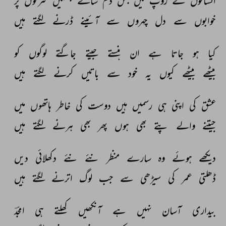
انسانوں 
کے 
روپ 
میں 
جس 
دم 
سائے 
بھٹکیں 
سڑکوں 
پر 
خوابوں 
سے 
دل 
چہروں 
سے 
آئینے 
ڈرنے 
لگتے 
ہیں 
کیا 
ہو 
جاتا 
ہے 
ان 
ہنستے 
جیتے 
جاگتے 
لوگوں 
کو 
بیٹھے 
بیٹھے 
کیوں 
یہ 
خود 
سے 
باتیں 
کرنے 
لگتے 
ہیں 
عشق 
کی 
اپنی 
ہی 
رسمیں 
ہیں 
دوست 
کی 
خاطر 
ہاتھوں 
میں 
جیتنے 
والے 
پتے 
بھی 
ہوں 
پھر 
بھی 
ہرنے 
لگتے 
ہیں 
دیکھے 
ہوئے 
وہ 
سارے 
منظر 
نئے 
نئے 
دکھلائی 
دیں 
ڈھلتی 
عمر 
کی 
سیڑھی 
سے 
جب 
لوگ 
اترنے 
لگتے 
ہیں 
بیداری 
آسان 
نہیں 
ہے 
آنکھیں 
کھلتے 
ہی 
امجدؔ 