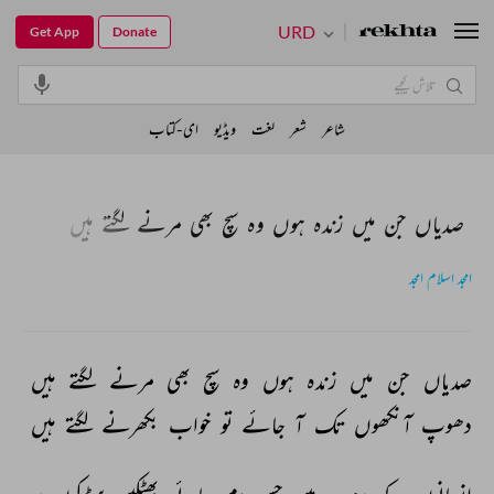
URD
Get App
Donate
شاعر
شعر
لغت
ویڈیو
ای-کتاب
صدیاں جن میں زندہ ہوں وہ سچ بھی مرنے لگتے ہیں
امجد اسلام امجد
صدیاں 
جن 
میں 
زندہ 
ہوں 
وہ 
سچ 
بھی 
مرنے 
لگتے 
ہیں 
دھوپ 
آنکھوں 
تک 
آ 
جائے 
تو 
خواب 
بکھرنے 
لگتے 
ہیں 