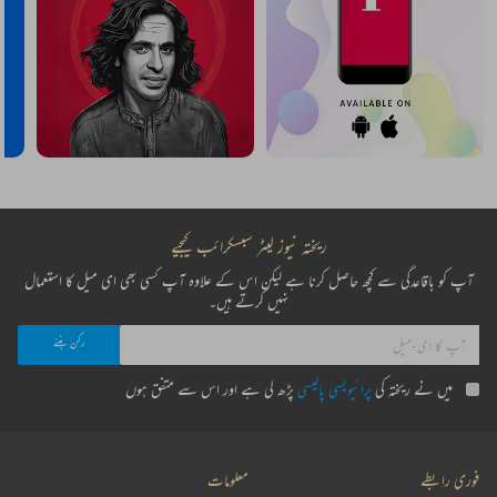
ریختہ نیوز لیٹر سبسکرائب کیجیے
آپ کو باقاعدگی سے کچھ حاصل کرنا ہے لیکن اس کے علاوہ آپ کسی بھی ای میل کا استعمال
نہیں کرتے ہیں۔
میں نے ریختہ کی
پرائیویسی پالیسی
پڑھ لی ہے اور اس سے متفق ہوں
فوری رابطے
معلومات