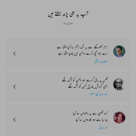
آپ یہ بھی پڑھ سکتے ہیں
ہماری پسند
نرم جھونکے سے یہ اک زخم سا کیا لگتا ہے
اے ہوا کچھ ترے دامن میں چھپا لگتا ہے
عرفان صدیقی
قفس پہ برق گرے اور چمن کو آگ لگے
الٰہی گردش_چرخ_کہن کو آگ لگے
رام اوتار گپتا مضطر
گرد کیسی ہے یہ دھواں سا کیا
جا رہا ہے وہ کارواں سا کیا
احمد ہمدانی