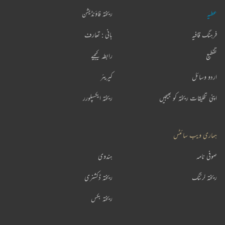
عطیہ
ریختہ فاؤنڈیشن
فرہنگ قافیہ
بانی : تعارف
تقطیع
رابطہ کیجیے
اردو وسائل
کیریئر
اپنی تخلیقات ریختہ کو بھیجیں
ریختہ ایکسپلورر
ہماری ویب سائٹس
صوفی نامہ
ہندوی
ریختہ لرننگ
ریختہ ڈکشنری
ریختہ بکس