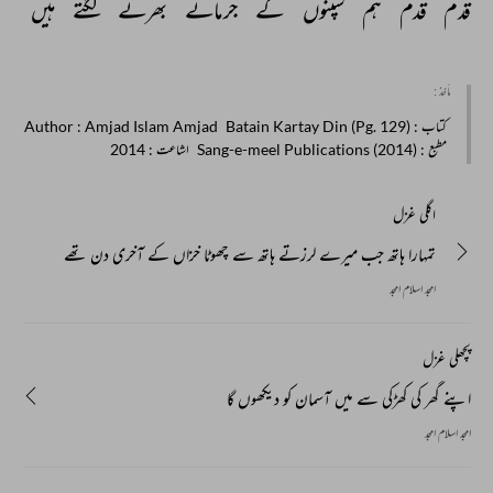
قدم 
قدم 
ہم 
سپنوں 
کے 
جرمانے 
بھرنے 
لگتے 
ہیں 
مأخذ :
کتاب
: Batain Kartay Din (Pg. 129)
: Amjad Islam Amjad
Author
مطبع
: Sang-e-meel Publications (2014)
اشاعت
: 2014
اگلی غزل
تمہارا ہاتھ جب میرے لرزتے ہاتھ سے چھوٹا خزاں کے آخری دن تھے
امجد اسلام امجد
پچھلی غزل
اپنے گھر کی کھڑکی سے میں آسمان کو دیکھوں گا
امجد اسلام امجد