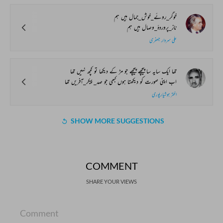
خوگر_روئے_خوش_جمال ہیں ہم
ناز_پروردۂ_وصال ہیں ہم
علی سردار جعفری
تھا ایک سایہ سا پیچھے پیچھے جو مڑ کے دیکھا تو کچھ نہیں تھا
اب اپنی صورت کو دیکھتا ہوں کبھی جو صد_پیکر_آفریں تھا
اختر ہوشیارپوری
SHOW MORE SUGGESTIONS
COMMENT
SHARE YOUR VIEWS
Comment