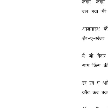
लम्हा 
लम्हा 
बस 
गया 
मेरे 
आज़माइश 
की
ज़ेर-ए-ख़ंजर 
ये 
जो 
बेदार 
शाम 
किस 
की
रह-रव-ए-आख
कौन 
कब 
तक