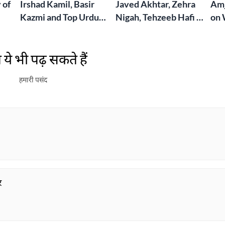
 of
Irshad Kamil, Basir
Javed Akhtar, Zehra
Amj
Kazmi and Top Urdu
Nigah, Tehzeeb Hafi &
on 
to
Poets Live at the
More | Live at the
Lif
Jashn-e-Rekhta
Dubai Grand Mushaira
Rub
ये भी पढ़ सकते हैं
London Grand
Mushaira
हमारी पसंद
र