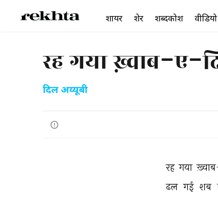
शायर
शेर
शब्दकोश
वीडियो
रह गया ख़्वाब-ए-
दिल अय्यूबी
रह 
गया 
ख़्व
ढल 
गई 
शब 