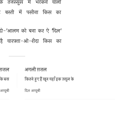
के 
तजस्सुस 
में 
भटकने 
वालो 
ै 
बस्ती 
में 
पसीना 
किस 
का 
दो-'आलम 
को 
बना 
कर 
ऐ 
'दिल' 
है 
वारफ़्ता-ओ-शैदा 
किस 
का 
ग़ज़ल
अगली ग़ज़ल
 कि बस
कितने हुए हैं ख़ून यहाँ इक उसूल के
अय्यूबी
दिल अय्यूबी