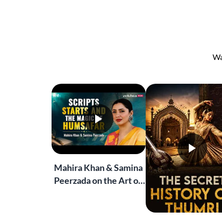
Wa
Mahira Khan & Samina
Peerzada on the Art of
Storytelling | Live at
Jashn-e-Rekhta