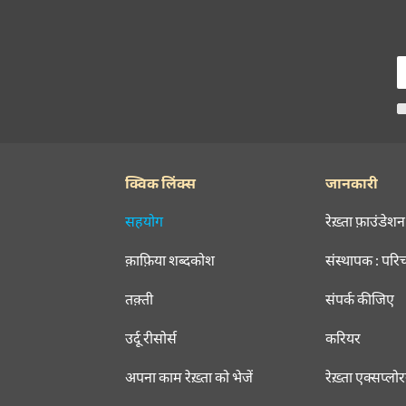
क्विक लिंक्स
जानकारी
सहयोग
रेख़्ता फ़ाउंडेशन
क़ाफ़िया शब्दकोश
संस्थापक : परि
तक़्ती
संपर्क कीजिए
उर्दू रीसोर्स
करियर
अपना काम रेख़्ता को भेजें
रेख़्ता एक्सप्लो