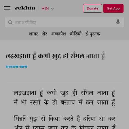
HIN
Donate
Get App
शायर
शेर
शब्दकोश
वीडियो
ई-पुस्तक
लड़खड़ाता हूँ कभी ख़ुद ही सँभल जाता हूँ
सरफ़राज़ नवाज़
लड़खड़ाता 
हूँ 
कभी 
ख़ुद 
ही 
सँभल 
जाता 
हूँ 
मैं 
भी 
रस्तों 
के 
ही 
बरताव 
में 
ढल 
जाता 
हूँ 
मिन्नतें 
मुझ 
से 
किया 
करते 
हैं 
दरिया 
आ 
कर 
और 
मैं 
प्यास 
छुपा 
कर 
के 
निकल 
जाता 
हूँ 