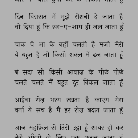
दिन 
विरासत 
में 
मुझे 
रौशनी 
दे 
जाता 
है 
वो 
दिया 
हूँ 
कि 
सर-ए-शाम 
ही 
जल 
जाता 
हूँ 
चाक 
पे 
आ 
के 
नहीं 
चलती 
है 
मर्ज़ी 
मेरी 
ये 
बहुत 
है 
जो 
किसी 
शक्ल 
में 
ढल 
जाता 
हूँ 
बे-सदा 
सी 
किसी 
आवाज़ 
के 
पीछे 
पीछे 
चलते 
चलते 
मैं 
बहुत 
दूर 
निकल 
जाता 
हूँ 
आईना 
रोज़ 
भरम 
रखता 
है 
क़ाएम 
मेरा 
वर्ना 
ये 
सच 
है 
मैं 
हर 
रोज़ 
बदल 
जाता 
हूँ 
आज 
महफ़िल 
से 
तिरी 
उट्ठा 
हूँ 
शायर 
हो 
कर 
तेरी 
आँखों 
से 
लिए 
एक 
ग़ज़ल 
जाता 
हूँ 