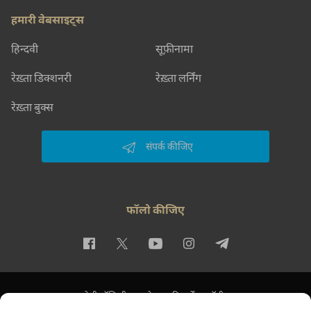
हमारी वेबसाइट्स
हिन्दवी
सूफ़ीनामा
रेख़्ता डिक्शनरी
रेख़्ता लर्निंग
रेख़्ता बुक्स
संपर्क कीजिए
फॉलो कीजिए
प्राइवेसी पॉलिसी
इस्तेमाल की शर्तें
कॉपीराइट