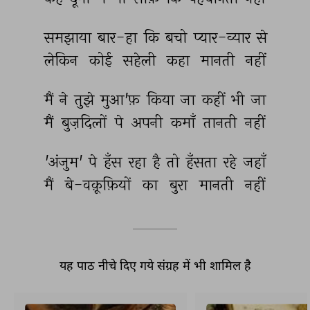
समझाया 
बार-हा 
कि 
बचो 
प्यार-व्यार 
से 
लेकिन 
कोई 
सहेली 
कहा 
मानती 
नहीं 
मैं 
ने 
तुझे 
मुआ'फ़ 
किया 
जा 
कहीं 
भी 
जा 
मैं 
बुज़दिलों 
पे 
अपनी 
कमाँ 
तानती 
नहीं 
'अंजुम' 
पे 
हँस 
रहा 
है 
तो 
हँसता 
रहे 
जहाँ 
मैं 
बे-वक़ूफ़ियों 
का 
बुरा 
मानती 
नहीं 
यह पाठ नीचे दिए गये संग्रह में भी शामिल है