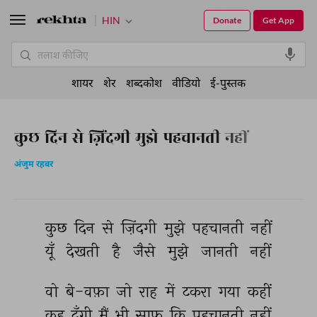
HIN
Donate
Get App
शायर
शेर
शब्दकोश
वीडियो
ई-पुस्तक
कुछ दिन से ज़िंदगी मुझे पहचानती नहीं
अंजुम रहबर
कुछ 
दिन 
से 
ज़िंदगी 
मुझे 
पहचानती 
नहीं 
यूँ 
देखती 
है 
जैसे 
मुझे 
जानती 
नहीं 
वो 
बे-वफ़ा 
जो 
राह 
में 
टकरा 
गया 
कहीं 
कह 
दूँगी 
मैं 
भी 
साफ़ 
कि 
पहचानती 
नहीं 