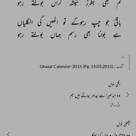
تم 
بھی 
بطرز 
شیشہ 
گراں 
بولتے 
رہو 
باقیؔ 
جو 
چپ 
رہوگے 
تو 
اٹھیں 
گی 
انگلیاں 
ہے 
بولنا 
بھی 
رسم 
جہاں 
بولتے 
رہو 
مأخذ :
کتاب
: Ghazal Calendar-2015 (Pg. 14.03.2015)
اگلی غزل
وہ اندھیرا ہے جدھر جاتے ہیں ہم
باقی صدیقی
پچھلی غزل
وہ مقام دل و جاں کیا ہوگا