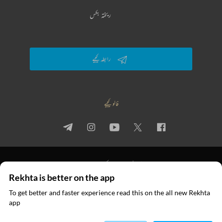
ریختہ بکس
رابطہ کیجیے
فالو کیجیے
پرائیویسی پالیسی
استعمال کی شرائط
جملہ حقوق
Rekhta is better on the app
© 2026 Rekhta™ Foundation. All rights reserved.
To get better and faster experience read this on the all new Rekhta
ایپ میں
app
پڑھیے