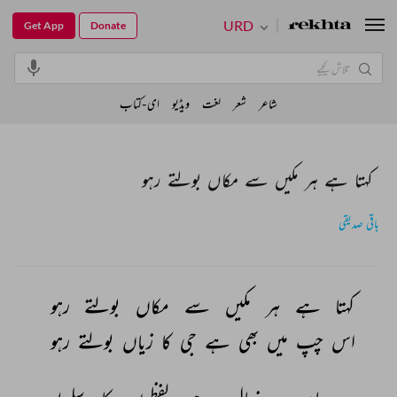
URD
Get App
Donate
شاعر
شعر
لغت
ویڈیو
ای-کتاب
کہتا ہے ہر مکیں سے مکاں بولتے رہو
باقی صدیقی
کہتا 
ہے 
ہر 
مکیں 
سے 
مکاں 
بولتے 
رہو 
اس 
چپ 
میں 
بھی 
ہے 
جی 
کا 
زیاں 
بولتے 
رہو 