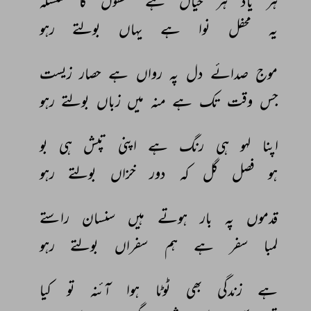
ہر 
یاد 
ہر 
خیال 
ہے 
لفظوں 
کا 
سلسلہ 
یہ 
محفل 
نوا 
ہے 
یہاں 
بولتے 
رہو 
موج 
صدائے 
دل 
پہ 
رواں 
ہے 
حصار 
زیست 
جس 
وقت 
تک 
ہے 
منہ 
میں 
زباں 
بولتے 
رہو 
اپنا 
لہو 
ہی 
رنگ 
ہے 
اپنی 
تپش 
ہی 
بو 
ہو 
فصل 
گل 
کہ 
دور 
خزاں 
بولتے 
رہو 
قدموں 
پہ 
بار 
ہوتے 
ہیں 
سنسان 
راستے 
لمبا 
سفر 
ہے 
ہم 
سفراں 
بولتے 
رہو 
ہے 
زندگی 
بھی 
ٹوٹا 
ہوا 
آئنہ 
تو 
کیا 