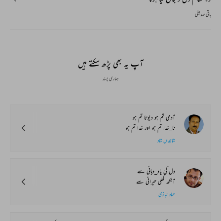
باقی صدیقی
آپ یہ بھی پڑھ سکتے ہیں
ہماری پسند
آدمی تم ہو دیوتا تم ہو
نا_خدا تم ہو اور خدا تم ہو
شاہجہاں شاد
دل کی یاد_دہانی سے
آنکھ کھلی حیرانی سے
حماد نیازی