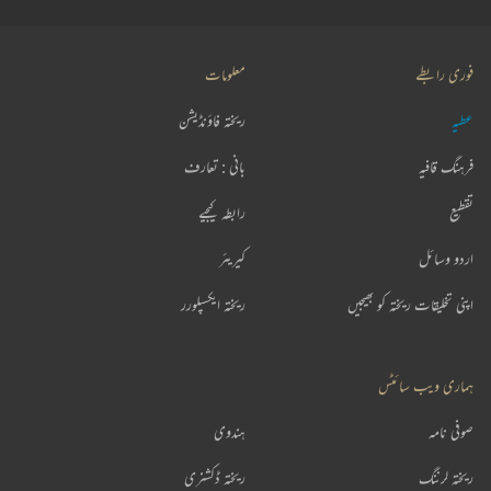
فوری رابطے
معلومات
عطیہ
ریختہ فاؤنڈیشن
فرہنگ قافیہ
بانی : تعارف
تقطیع
رابطہ کیجیے
اردو وسائل
کیریئر
اپنی تخلیقات ریختہ کو بھیجیں
ریختہ ایکسپلورر
ہماری ویب سائٹس
صوفی نامہ
ہندوی
ریختہ لرننگ
ریختہ ڈکشنری