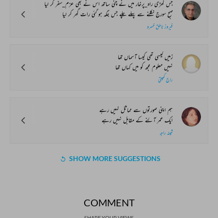
جس گھڑی راہ_پرخار میں نے چنی ساتھ اس نے بھی عزم_سفر کر لیا
صبح سورج نکلنے سے پہلے چلے جس جگہ ہو گئی رات گھر کر لیا
فیروز ناطق خسرو
زمیں کیسی تھی کیسا آسماں تھا
نہیں معلوم مجھ کو میں کہاں تھا
راج کھیتی
ہم اپنی صورتوں سے مماثل نہیں رہے
ایک عمر آئنے کے مقابل نہیں رہے
ثمینہ راجہ
SHOW MORE SUGGESTIONS
COMMENT
SHARE YOUR VIEWS