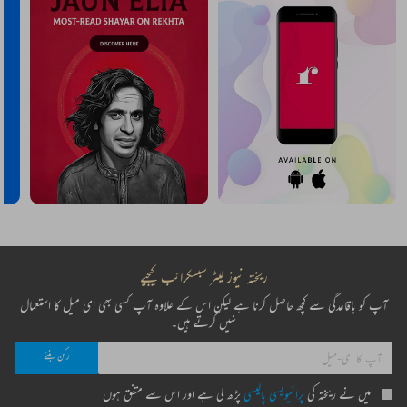
ریختہ نیوز لیٹر سبسکرائب کیجیے
آپ کو باقاعدگی سے کچھ حاصل کرنا ہے لیکن اس کے علاوہ آپ کسی بھی ای میل کا استعمال
نہیں کرتے ہیں۔
میں نے ریختہ کی
پرائیویسی پالیسی
پڑھ لی ہے اور اس سے متفق ہوں