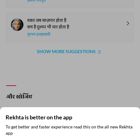
ज़ेब ग़ौरी
तक़दीर का फ़साना जा कर किसे सुनाएँ
इस दिल में जल रही हैं अरमान की चिताएँ
हसरत जयपुरी
वक़्त जब साज़गार होता है
सच है दुश्मन भी यार होता है
पुरनम इलाहाबादी
SHOW MORE SUGGESTIONS
COMMENT
Rekhta is better on the app
To get better and faster experience read this on the all new Rekhta
SHARE YOUR VIEWS
app
ऐप में पढ़िए