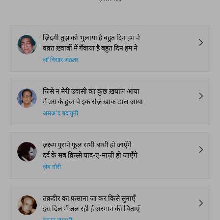
Thumri: From
Kazmi and Top
Lucknow’s Courts to
Poets Live at t
Global Stages
e-Rekhta Lond
Mushaira
आप ये भी पढ़ सकते हैं
हमारी पसंद
ज़िंदगी तुझ को भुलाया है बहुत दिन हम ने
वक़्त ख़्वाबों में गँवाया है बहुत दिन हम ने
जाँ निसार अख़्तर
जिसे न मेरी उदासी का कुछ ख़याल आया
मैं उस के हुस्न पे इक रोज़ ख़ाक डाल आया
असअ'द बदायुनी
ज़ख़्म पुराने फूल सभी बासी हो जाएँगे
दर्द के सब क़िस्से याद-ए-माज़ी हो जाएँगे