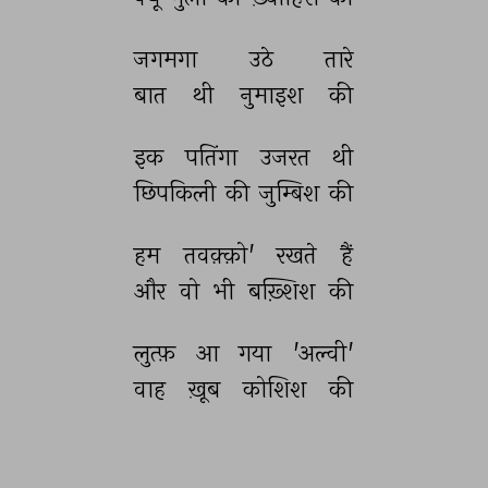
जगमगा 
उठे 
तारे 
बात 
थी 
नुमाइश 
की 
इक 
पतिंगा 
उजरत 
थी 
छिपकिली 
की 
जुम्बिश 
की 
हम 
तवक़्क़ो' 
रखते 
हैं 
और 
वो 
भी 
बख़्शिश 
की 
लुत्फ़ 
आ 
गया 
'अल्वी' 
वाह 
ख़ूब 
कोशिश 
की 