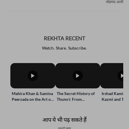
मोहम्मद अल्वी
REKHTA RECENT
Watch. Share. Subscribe.
Mahira Khan & Samina
Peerzada on the Art of
Storytelling | Live at
Jashn-e-Rekhta
The Secret History of
Irshad Kamil, B