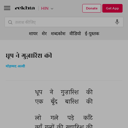
HIN
Donate
Get App
शायर
शेर
शब्दकोश
वीडियो
ई-पुस्तक
धूप ने गुज़ारिश की
मोहम्मद अल्वी
धूप 
ने 
गुज़ारिश 
की 
एक 
बूँद 
बारिश 
की 
लो 
गले 
पड़े 
काँटे 
क्यूँ 
गुलों 
की 
ख़्वाहिश 
की 