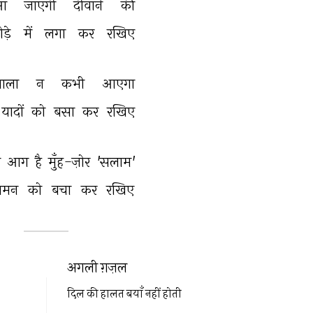
आ 
जाएगी 
दीवाने 
की 
ड़े 
में 
लगा 
कर 
रखिए 
वाला 
न 
कभी 
आएगा 
यादों 
को 
बसा 
कर 
रखिए 
 
आग 
है 
मुँह-ज़ोर 
'सलाम' 
ामन 
को 
बचा 
कर 
रखिए 
अगली ग़ज़ल
दिल की हालत बयाँ नहीं होती