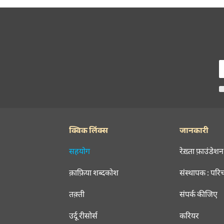
क्विक लिंक्स
जानकारी
सहयोग
रेख़्ता फ़ाउंडेशन
क़ाफ़िया शब्दकोश
संस्थापक : परि
तक़्ती
संपर्क कीजिए
उर्दू रीसोर्स
करियर