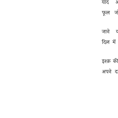
याद 
फूल 
जो
जाने 
दिल 
में 
इश्क़ 
की
अपने 
द