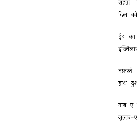
राहतों 
दिल 
को
ईद 
का 
इख़्तिला
नफ़रतें 
हाथ 
दु
ताब-ए-ज
ज़ुल्फ़-ए