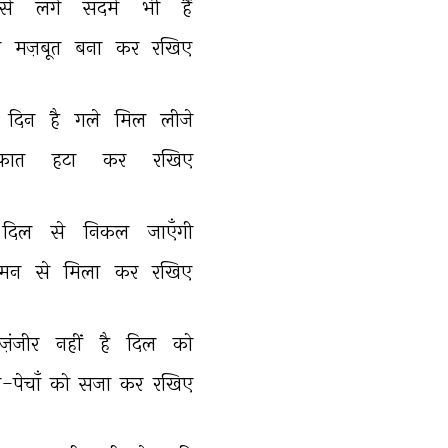
से 
लगे 
सदमे 
भी 
हैं 
 
मज़बूत 
बना 
कर 
रखिए 
दिन 
है 
गले 
मिल 
लीजे 
फ़ात 
हटा 
कर 
रखिए 
दिल 
से 
निकल 
जाएँगी 
श्मन 
से 
मिला 
कर 
रखिए 
़ंजीर 
नहीं 
है 
दिल 
को 
-पेचाँ 
को 
सजा 
कर 
रखिए 