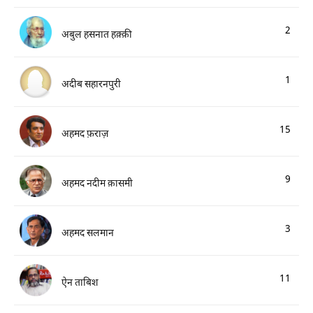
2
अबुल हसनात हक़्क़ी
1
अदीब सहारनपुरी
15
अहमद फ़राज़
9
अहमद नदीम क़ासमी
3
अहमद सलमान
11
ऐन ताबिश