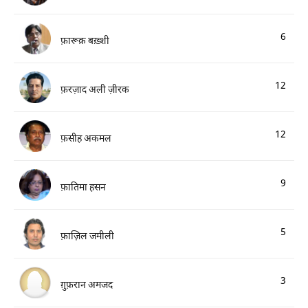
6
फ़ारूक़ बख़्शी
12
फ़रज़ाद अली ज़ीरक
12
फ़सीह अकमल
9
फ़ातिमा हसन
5
फ़ाज़िल जमीली
3
ग़ुफ़रान अमजद