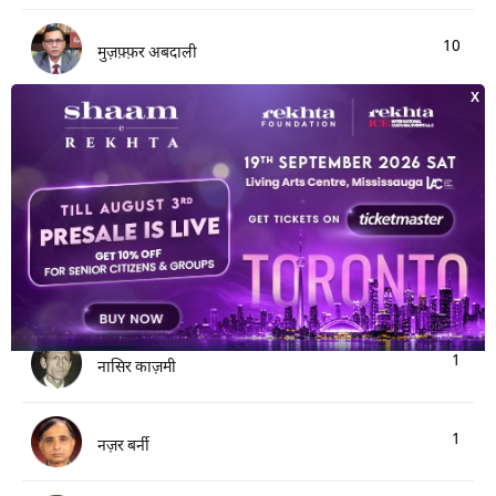
10
मुज़फ़्फ़र अबदाली
6
मुज़फ़्फ़र हनफ़ी
2
नैना आदिल
1
नजमा शाहीन खोसा
1
नासिर काज़मी
1
नज़र बर्नी