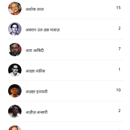
15
अशोक लाल
2
असरार-उल-हक़ मजाज़
7
अता आबिदी
1
अतहर नफ़ीस
10
अज़हर इनायती
2
अज़ीज़ अन्सारी