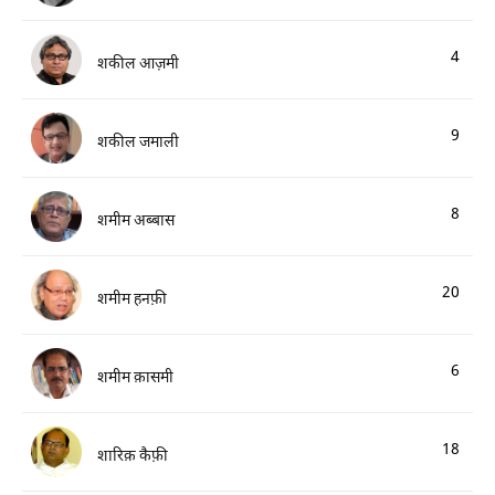
4
शकील आज़मी
9
शकील जमाली
8
शमीम अब्बास
20
शमीम हनफ़ी
6
शमीम क़ासमी
18
शारिक़ कैफ़ी