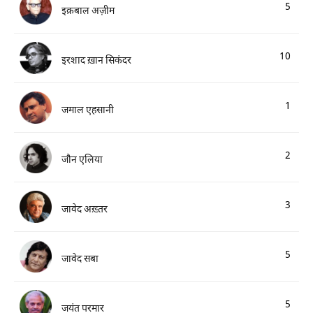
5
इक़बाल अज़ीम
10
इरशाद ख़ान सिकंदर
1
जमाल एहसानी
2
जौन एलिया
3
जावेद अख़्तर
5
जावेद सबा
5
जयंत परमार