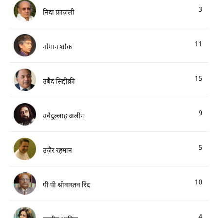
3
निदा फ़ाज़ली
11
नोमान शौक़
15
उबैद सिद्दीक़ी
9
उबैदुल्लाह अलीम
5
उज़ैर रहमान
10
पी पी श्रीवास्तव रिंद
4