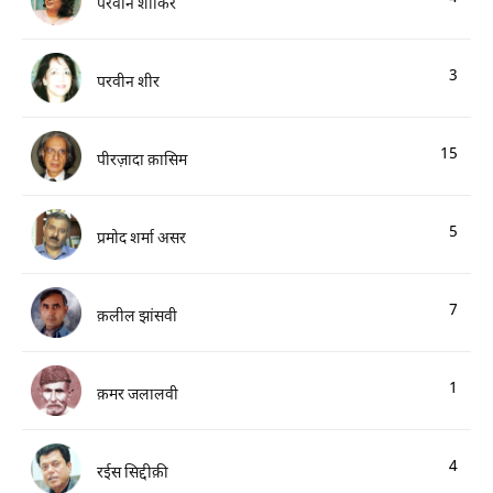
परवीन शाकिर
3
परवीन शीर
15
पीरज़ादा क़ासिम
5
प्रमोद शर्मा असर
7
क़लील झांसवी
1
क़मर जलालवी
4
रईस सिद्दीक़ी