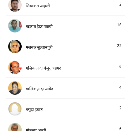
2
लियाक़त जाफ़री
16
महताब हैदर नक़वी
22
मजरूह सुल्तानपुरी
6
मलिकज़ादा मंज़ूर अहमद
4
मालिकज़ादा जावेद
2
मसूदा हयात
6
मोहम्मद अल्वी