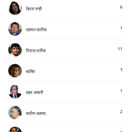
6
रेहाना रूही
1
रहमान फ़ारिस
11
रियाज़ लतीफ़
7
साबिर
1
सहर अंसारी
2
सलीम अहमद