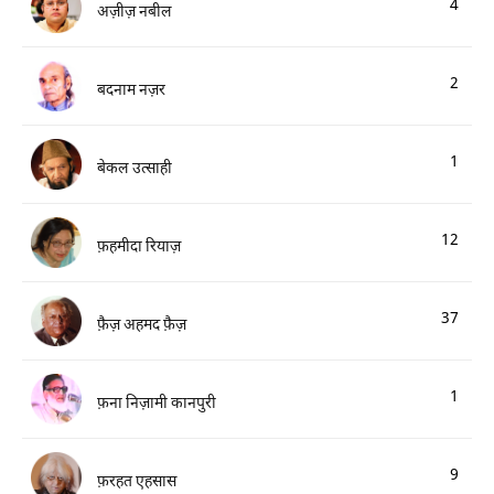
4
अज़ीज़ नबील
2
बदनाम नज़र
1
बेकल उत्साही
12
फ़हमीदा रियाज़
37
फ़ैज़ अहमद फ़ैज़
1
फ़ना निज़ामी कानपुरी
9
फ़रहत एहसास