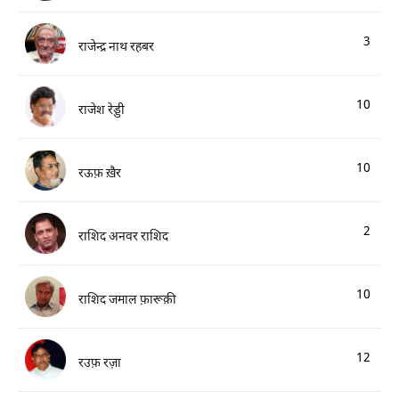
3
राजेन्द्र नाथ रहबर
10
राजेश रेड्डी
10
रऊफ़ ख़ैर
2
राशिद अनवर राशिद
10
राशिद जमाल फ़ारूक़ी
12
रउफ़ रज़ा