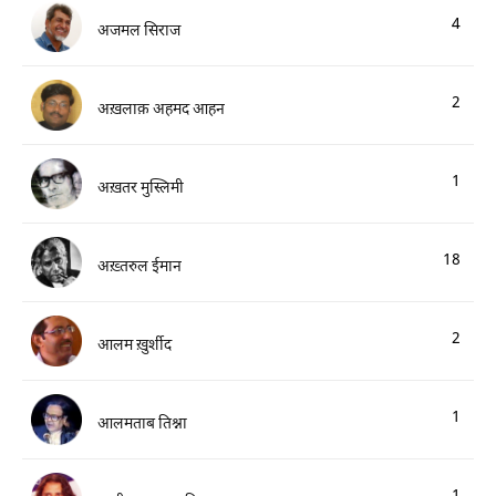
4
अजमल सिराज
2
अख़लाक़ अहमद आहन
1
अख़तर मुस्लिमी
18
अख़्तरुल ईमान
2
आलम ख़ुर्शीद
1
आलमताब तिश्ना