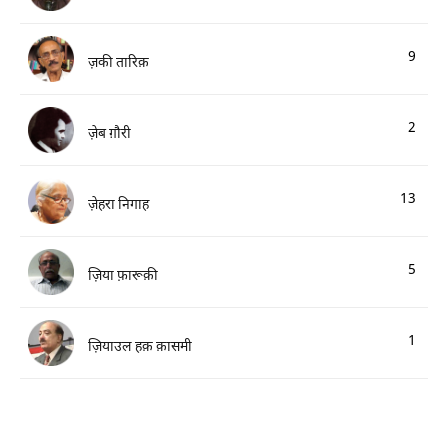
9
ज़की तारिक़
2
ज़ेब ग़ौरी
13
ज़ेहरा निगाह
5
ज़िया फ़ारूक़ी
1
ज़ियाउल हक़ क़ासमी