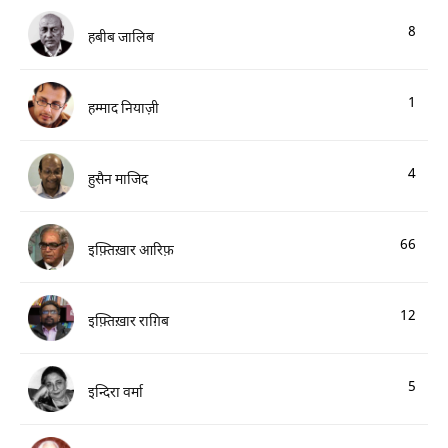
8
हबीब जालिब
1
हम्माद नियाज़ी
4
हुसैन माजिद
66
इफ़्तिख़ार आरिफ़
12
इफ़्तिख़ार राग़िब
5
इन्दिरा वर्मा