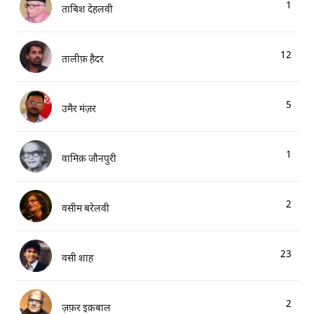
1
ताबिश देहलवी
12
तालीफ़ हैदर
5
उमैर मंज़र
1
वामिक़ जौनपुरी
2
वसीम बरेलवी
23
वसी शाह
2
ज़फ़र इक़बाल