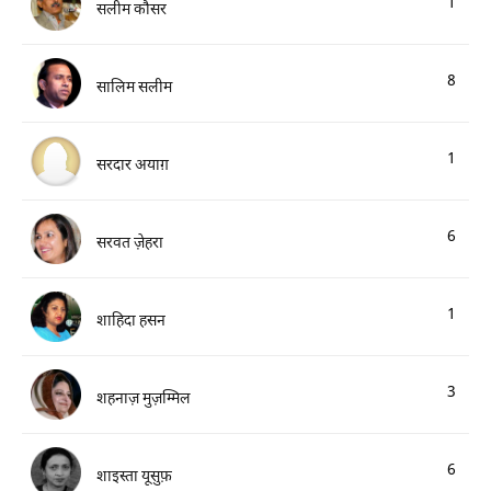
1
सलीम कौसर
8
सालिम सलीम
1
सरदार अयाग़
6
सरवत ज़ेहरा
1
शाहिदा हसन
3
शहनाज़ मुज़म्मिल
6
शाइस्ता यूसुफ़