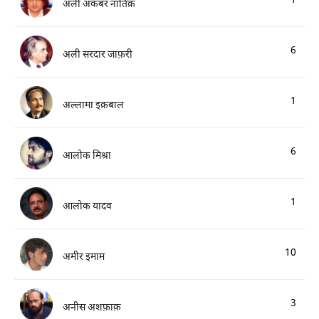
1
अली अकबर नातिक़
6
अली सरदार जाफ़री
1
अल्लामा इक़बाल
6
आलोक मिश्रा
1
आलोक यादव
10
अमीर इमाम
3
अनीस अशफ़ाक़