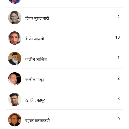
2
जिगर मुरादाबादी
10
कैफ़ी आज़मी
1
कलीम आजिज़
2
ख़लील मामून
8
ख़ालिद महमूद
9
ख़ुमार बाराबंकवी