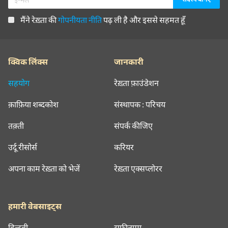
मैंने रेख़्ता की
गोपनीयता नीति
पढ़ ली है और इससे सहमत हूँ
क्विक लिंक्स
जानकारी
सहयोग
रेख़्ता फ़ाउंडेशन
क़ाफ़िया शब्दकोश
संस्थापक : परिचय
तक़्ती
संपर्क कीजिए
उर्दू रीसोर्स
करियर
अपना काम रेख़्ता को भेजें
रेख़्ता एक्सप्लोरर
हमारी वेबसाइट्स
हिन्दवी
सूफ़ीनामा