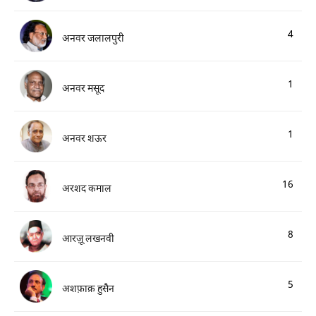
4
अनवर जलालपुरी
1
अनवर मसूद
1
अनवर शऊर
16
अरशद कमाल
8
आरज़ू लखनवी
5
अशफ़ाक़ हुसैन