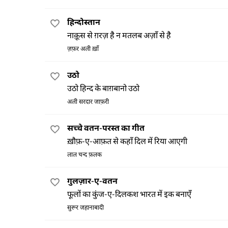
हिन्दोस्तान
नाक़ूस से ग़रज़ है न मतलब अज़ाँ से है
ज़फ़र अली ख़ाँ
उठो
उठो हिन्द के बाग़बानो उठो
अली सरदार जाफ़री
सच्चे वतन-परस्त का गीत
ख़ौफ़-ए-आफ़त से कहाँ दिल में रिया आएगी
लाल चन्द फ़लक
गुलज़ार-ए-वतन
फूलों का कुंज-ए-दिलकश भारत में इक बनाएँ
सुरूर जहानाबादी