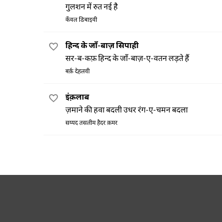
गुलशन में रुत नई है
कँवल डिबाइवी
हिन्द के जाँ-बाज़ सिपाही
सर-ब-कफ़ हिन्द के जाँ-बाज़-ए-वतन लड़ते हैं
बर्क़ देहलवी
इंक़लाब
ज़माने की हवा बदली उधर रंग-ए-चमन बदला
सय्यद तसलीम हैदर क़मर