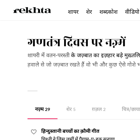
शायर
शेर
शब्दकोश
वीडियो
गणतंत्र दिवस पर नज़्में
शायरी में वतन-परस्ती
के जज़्बात का इज़हार बड़े मुख़्त
हवाले से जो जज़्बात रखते हैं वो भी और कुछ ऐसे गोशे
और इस जज़बे की रंगारंग दुनिया की सैर कीजिए।
नज़्म
शेर
ग़ज़ल
चित्र/छाय
29
5
2
हिन्दुस्तानी बच्चों का क़ौमी गीत
चिश्ती ने जिस ज़मीं में पैग़ाम-ए-हक़ सुनाया