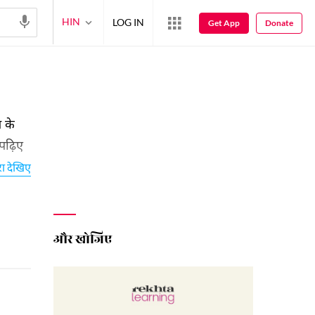
HIN
LOG IN
Get App
Donate
 के
 पढ़िए
रा देखिए
और खोजिए