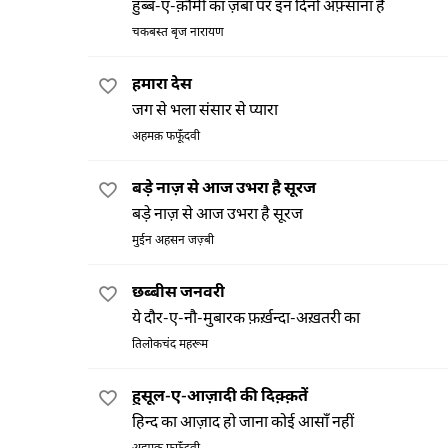
हुब्ब-ए-क़ौमी का ज़बाँ पर इन दिनों अफ़्साना है
चकबस्त बृज नारायण
हमारा देस
जग से भला संसार से प्यारा
अहमक़ फफूँदवी
बड़े नाज़ से आज उभरा है सूरज
बड़े नाज़ से आज उभरा है सूरज
मुईन अहसन जज़्बी
छब्बीस जनवरी
ये दौर-ए-नौ-मुबारक फ़र्ख़न्दा-अख़तरी का
तिलोकचंद महरूम
हुसूल-ए-आज़ादी की दिक़्क़तें
हिन्द का आज़ाद हो जाना कोई आसाँ नहीं