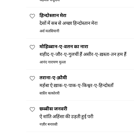
अहमक़ फफूँदवी
हिन्दोस्तान मेरा
देसों में सब से अच्छा हिन्दोस्तान मेरा
अर्श मलसियानी
मोहिब्बान-ए-वतन का नारा
शहीद-ए-जौर-ए-गुलचीं हैं असीर-ए-ख़स्ता-तन हम हैं
आनंद नारायण मुल्ला
तराना-ए-क़ौमी
मर्हबा ऐ ख़ाक-ए-पाक-ए-किश्वर-ए-हिन्दोस्ताँ
सफ़ीर काकोरवी
छब्बीस जनवरी
ऐ शांति अहिंसा की उड़ती हुई परी
नज़ीर बनारसी