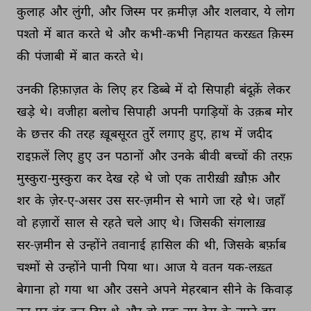
कुलाह 
और 
लुंगी, 
और 
जिस्म 
पर 
क़मीज़ 
और 
शलवार, 
ये 
लोग 
पश्तो 
में 
बात 
करते 
थे 
और 
कभी-कभी 
निहायत 
करख़्त 
क़िस्म 
की 
पंजाबी 
में 
बात 
करते 
थे। 
उनकी 
हिफ़ाज़त 
के 
लिए 
हर 
डिब्बे 
में 
दो 
सिपाही 
बंदूक़ें 
लेकर 
खड़े 
थे। 
वजीहा 
बलोच 
सिपाही 
अपनी 
पगड़ियों 
के 
उक़ब 
मोर 
के 
छत्तर 
की 
तरह 
ख़ूबसूरत 
तुर्रे 
लगाए 
हुए, 
हाथ 
में 
जदीद 
राइफ़लें 
लिए 
हुए 
उन 
पठानों 
और 
उनके 
बीवी 
बच्चों 
की 
तरफ़ 
मुस्कुरा-मुस्कुरा 
कर 
देख 
रहे 
थे 
जो 
एक 
तारीख़ी 
ख़ौफ़ 
और 
शर 
के 
ज़ेर-ए-असर 
उस 
सर-ज़मीन 
से 
भागे 
जा 
रहे 
थे। 
जहाँ 
वो 
हज़ारों 
साल 
से 
रहते 
चले 
आए 
थे। 
जिसकी 
संगलाख़ 
सर-ज़मीन 
से 
उन्होंने 
तवानाई 
हासिल 
की 
थी, 
जिसके 
बर्फ़ाब 
चश्मों 
से 
उन्होंने 
पानी 
पिया 
था। 
आज 
ये 
वतन 
यक-लख़्त 
बेगाना 
हो 
गया 
था 
और 
उसने 
अपने 
मेहरबान 
सीने 
के 
किवाड़ 