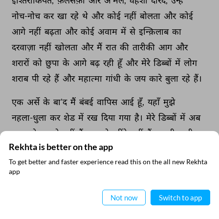
इश्तिराकियत, 
फ़लसफ़ा 
और 
अ'मल, 
वहशी 
दरिंदे, 
उन्हें 
नोच-नोच 
कर 
खा 
रहे 
थे 
और 
कोई 
नहीं 
बोलता 
और 
कोई 
आगे 
नहीं 
बढ़ता 
और 
कोई 
अवाम 
में 
से 
इन्क़िलाब 
का 
दरवाज़ा 
नहीं 
खोलता 
और 
मैं 
रात 
की 
तारीकी 
आग 
और 
शरारों 
को 
छुपा 
के 
आगे 
बढ़ 
रही 
हूँ 
और 
मेरे 
डिब्बों 
में 
लोग 
शराब 
पी 
रहे 
हैं 
और 
महात्मा 
गांधी 
के 
जय 
कारे 
बुला 
रहे 
हैं। 
एक 
अर्से 
के 
बा'द 
मैं 
बंबई 
वापिस 
आई 
हूँ, 
यहाँ 
मुझे 
नहला-धुला 
कर 
शेड 
में 
रख 
दिया 
गया 
है। 
मेरे 
डिब्बों 
में 
अब 
शराब 
के 
भपारे 
नहीं 
हैं, 
ख़ून 
के 
छींटे 
नहीं 
हैं, 
वहशी 
ख़ूनी 
Rekhta is better on the app
क़हक़हे 
नहीं 
हैं 
मगर 
रात 
की 
तन्हाई 
में 
जैसे 
भूत 
जाग 
उठते 
To get better and faster experience read this on the all new Rekhta
हैं, 
मुर्दा 
रूहें 
बेदार 
हो 
जाती 
हैं 
और 
ज़ख्मियों 
की 
चीख़ें 
और 
app
ऐप में पढ़िए
औरतों 
के 
बैन 
और 
बच्चों 
की 
पुकार, 
हर 
तरफ़ 
फ़िज़ा 
में 
गूँजने 
लगती 
है 
और 
मैं 
चाहती 
हूँ 
कि 
अब 
मुझे 
कभी 
कोई 
उस 
सफ़र 
Not now
Switch to app
पर 
न 
ले 
जाए। 
मैं 
इस 
शेड 
से 
बाहर 
नहीं 
निकलना 
चाहती 
हूँ 