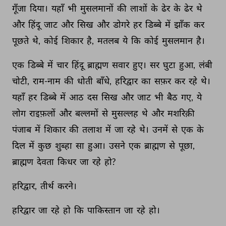
गूँजा 
दिया। 
यहाँ 
भी 
मुसलमानों 
की 
लाशों 
के 
ढेर 
के 
ढेर 
थे 
और 
हिंदू 
जाट 
और 
सिख 
और 
डोगरे 
हर 
डिब्बे 
में 
झाँक 
कर 
पूछते 
थे, 
कोई 
शिकार 
है, 
मतलब 
ये 
कि 
कोई 
मुसलमान 
है। 
एक 
डिब्बे 
में 
चार 
हिंदू 
ब्राह्मण 
सवार 
हुए। 
सर 
घुटा 
हुआ, 
लंबी 
चोटी, 
राम-नाम 
की 
धोती 
बाँधे, 
हरिद्वार 
का 
सफ़र 
कर 
रहे 
थे। 
यहाँ 
हर 
डिब्बे 
में 
आठ 
दस 
सिख 
और 
जाट 
भी 
बैठ 
गए, 
ये 
लोग 
राइफ़लों 
और 
बल्लमों 
से 
मुसल्लह 
थे 
और 
मशरिक़ी 
पंजाब 
में 
शिकार 
की 
तलाश 
में 
जा 
रहे 
थे। 
उनमें 
से 
एक 
के 
दिल 
में 
कुछ 
शुब्हा 
सा 
हुआ। 
उसने 
एक 
ब्राह्मण 
से 
पूछा, 
ब्राह्मण 
देवता 
किधर 
जा 
रहे 
हो? 
हरिद्वार, 
तीर्थ 
करने। 
हरिद्वार 
जा 
रहे 
हो 
कि 
पाकिस्तान 
जा 
रहे 
हो। 