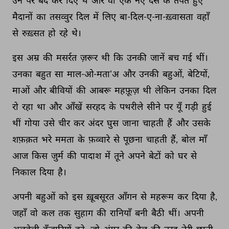
उन 
पर 
बंद 
कर 
दिए 
थे 
और 
वो 
एक 
नए 
देस 
के 
तपते 
हुए 
मैदानों 
का 
तसव्वुर 
दिल 
में 
लिए 
बा-दिल-ए-ना-ख़्वासता 
वहाँ 
से 
रुख़्सत 
हो 
रहे 
थे। 
इस 
अम्र 
की 
मसर्रत 
ज़रूर 
थी 
कि 
उनकी 
जानें 
बच 
गई 
थीं। 
उनका 
बहुत 
सा 
माल-ओ-मता'अ 
और 
उनकी 
बहुओं, 
बेटियों, 
माओं 
और 
बीवियों 
की 
आबरू 
महफ़ूज़ 
थी 
लेकिन 
उनका 
दिल 
रो 
रहा 
था 
और 
आँखें 
सरहद 
के 
पथरीले 
सीने 
पर 
यूँ 
गड़ी 
हुई 
थीं 
गोया 
उसे 
चीर 
कर 
अंदर 
घुस 
जाना 
चाहती 
हैं 
और 
उसके 
शफ़क़त 
भरे 
ममता 
के 
फ़व्वारे 
से 
पूछना 
चाहती 
हैं, 
बोल 
माँ 
आज 
किस 
जुर्म 
की 
पादाश 
में 
तूने 
अपने 
बेटों 
को 
घर 
से 
निकाल 
दिया 
है। 
अपनी 
बहुओं 
को 
इस 
ख़ूबसूरत 
आँगन 
से 
महरूम 
कर 
दिया 
है, 
जहाँ 
वो 
कल 
तक 
सुहाग 
की 
रानियाँ 
बनी 
बैठी 
थीं। 
अपनी 