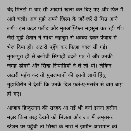
चंद 
मिनटों 
में 
चार 
सौ 
आदमी 
ख़त्म 
कर 
दिए 
गए 
और 
फिर 
मैं 
आगे 
चली। 
अब 
मुझे 
अपने 
जिस्म 
के 
ज़र्रे-ज़र्रे 
से 
घिन्न 
आने 
लगी। 
इस 
क़दर 
पलीद 
और 
मुतअ'फ़्फ़िन 
महसूस 
कर 
रही 
थी। 
जैसे 
मुझे 
शैतान 
ने 
सीधा 
जहन्नुम 
से 
धक्का 
देकर 
पंजाब 
में 
भेज 
दिया 
हो। 
अटारी 
पहुँच 
कर 
फ़िज़ा 
बदल 
सी 
गई। 
मुग़लपुरा 
ही 
से 
बलोची 
सिपाही 
बदले 
गए 
थे 
और 
उनकी 
जगह 
डोगरों 
और 
सिख 
सिपाहियों 
ने 
ले 
ली 
थी। 
लेकिन 
अटारी 
पहुँच 
कर 
तो 
मुसलमानों 
की 
इतनी 
लाशें 
हिंदू 
मुहाजिरीन 
ने 
देखीं 
कि 
उनके 
दिल 
फ़र्त-ए-मसर्रत 
से 
बाग़ 
बाग़ 
हो 
गए। 
आज़ाद 
हिन्दुस्तान 
की 
सरहद 
आ 
गई 
थी 
वर्ना 
इतना 
हसीन 
मंज़र 
किस 
तरह 
देखने 
को 
मिलता 
और 
जब 
मैं 
अमृतसर 
स्टेशन 
पर 
पहुँची 
तो 
सिखों 
के 
नारों 
ने 
ज़मीन-आसमान 
को 