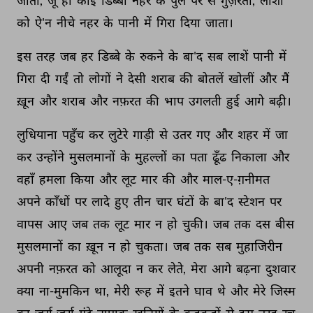
जाती, 
जूँ 
ही 
कोई 
डिब्बा 
नहर 
के 
पुल 
पर 
से 
गुज़रता, 
लाशों 
को 
ऐ'न 
नीचे 
नहर 
के 
पानी 
में 
गिरा 
दिया 
जाता। 
इस 
तरह 
जब 
हर 
डिब्बे 
के 
रुकने 
के 
बा'द 
सब 
लाशें 
पानी 
में 
गिरा 
दी 
गईं 
तो 
लोगों 
ने 
देसी 
शराब 
की 
बोतलें 
खोलीं 
और 
मैं 
ख़ून 
और 
शराब 
और 
नफ़रत 
की 
भाप 
उगलती 
हुई 
आगे 
बढ़ी। 
लुधियाना 
पहुँच 
कर 
लुटेरे 
गाड़ी 
से 
उतर 
गए 
और 
शहर 
में 
जा 
कर 
उन्होंने 
मुसलमानों 
के 
मुहल्लों 
का 
पता 
ढूँढ 
निकाला 
और 
वहाँ 
हमला 
किया 
और 
लूट 
मार 
की 
और 
माल-ए-ग़नीमत 
अपने 
काँधों 
पर 
लादे 
हुए 
तीन 
चार 
घंटों 
के 
बा'द 
स्टेशन 
पर 
वापस 
आए 
जब 
तक 
लूट 
मार 
न 
हो 
चुकी। 
जब 
तक 
दस 
बीस 
मुसलमानों 
का 
ख़ून 
न 
हो 
चुकता। 
जब 
तक 
सब 
मुहाजिरीन 
अपनी 
नफ़रत 
को 
आलूदा 
न 
कर 
लेते, 
मेरा 
आगे 
बढ़ना 
दुशवार 
क्या 
ना-मुमकिन 
था, 
मेरी 
रूह 
में 
इतने 
घाव 
थे 
और 
मेरे 
जिस्म 