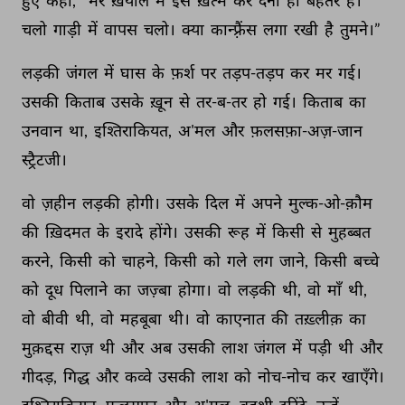
हुए 
कहा, 
“मेरे 
ख़याल 
में 
इसे 
ख़त्म 
कर 
देना 
ही 
बेहतर 
है। 
चलो 
गाड़ी 
में 
वापस 
चलो। 
क्या 
कान्फ़्रैंस 
लगा 
रखी 
है 
तुमने।” 
लड़की 
जंगल 
में 
घास 
के 
फ़र्श 
पर 
तड़प-तड़प 
कर 
मर 
गई। 
उसकी 
किताब 
उसके 
ख़ून 
से 
तर-ब-तर 
हो 
गई। 
किताब 
का 
उनवान 
था, 
इश्तिराकियत, 
अ'मल 
और 
फ़लसफ़ा-अज़-जान 
स्ट्रैटजी। 
वो 
ज़हीन 
लड़की 
होगी। 
उसके 
दिल 
में 
अपने 
मुल्क-ओ-क़ौम 
की 
ख़िदमत 
के 
इरादे 
होंगे। 
उसकी 
रूह 
में 
किसी 
से 
मुहब्बत 
करने, 
किसी 
को 
चाहने, 
किसी 
को 
गले 
लग 
जाने, 
किसी 
बच्चे 
को 
दूध 
पिलाने 
का 
जज़्बा 
होगा। 
वो 
लड़की 
थी, 
वो 
माँ 
थी, 
वो 
बीवी 
थी, 
वो 
महबूबा 
थी। 
वो 
काएनात 
की 
तख़्लीक़ 
का 
मुक़द्दस 
राज़ 
थी 
और 
अब 
उसकी 
लाश 
जंगल 
में 
पड़ी 
थी 
और 
गीदड़, 
गिद्ध 
और 
कव्वे 
उसकी 
लाश 
को 
नोच-नोच 
कर 
खाएँगे। 