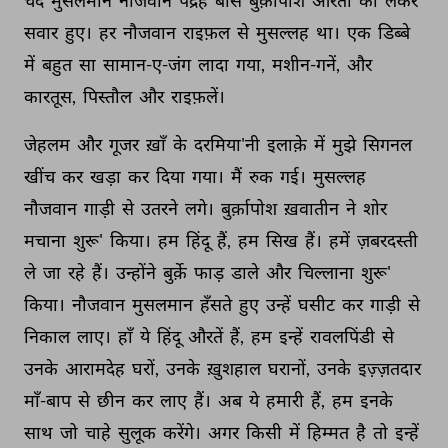
चंद 
मुसलमान 
नौजवान 
पंद्रह 
बीस 
बुर्क़ापोश 
औरतों 
को 
लेकर 
सवार 
हुए। 
हर 
नौजवान 
राइफ़ल 
से 
मुसल्लह 
था। 
एक 
डिब्बे 
में 
बहुत 
सा 
सामान-ए-जंग 
लादा 
गया, 
मशीन-गनें, 
और 
कारतूस, 
पिस्तौल 
और 
राइफ़लें। 
जेहलम 
और 
गूजर 
ख़ाँ 
के 
दरमिया'नी 
इलाक़े 
में 
मुझे 
सिगनल 
खींच 
कर 
खड़ा 
कर 
दिया 
गया। 
मैं 
रुक 
गई। 
मुसल्लह 
नौजवान 
गाड़ी 
से 
उतरने 
लगे। 
बुर्क़ापोश 
ख़वातीन 
ने 
शोर 
मचाना 
शुरू' 
किया। 
हम 
हिंदू 
हैं, 
हम 
सिख 
हैं। 
हमें 
ज़बरदस्ती 
ले 
जा 
रहे 
हैं। 
उन्होंने 
बुर्क़े 
फाड़ 
डाले 
और 
चिल्लाना 
शुरू' 
किया। 
नौजवान 
मुसलमान 
हँसते 
हुए 
उन्हें 
घसीट 
कर 
गाड़ी 
से 
निकाल 
लाए। 
हाँ 
ये 
हिंदू 
औरतें 
हैं, 
हम 
इन्हें 
रावलपिंडी 
से 
उनके 
आरामदेह 
घरों, 
उनके 
ख़ुशहाल 
घरानों, 
उनके 
इज़्ज़तदार 
माँ-बाप 
से 
छीन 
कर 
लाए 
हैं। 
अब 
ये 
हमारी 
हैं, 
हम 
इनके 
साथ 
जो 
चाहे 
सुलूक 
करेंगे। 
अगर 
किसी 
में 
हिम्मत 
है 
तो 
इन्हें 