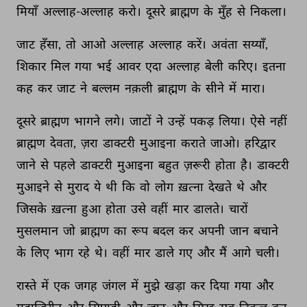
मियाँ 
अल्लाह-अल्लाह 
करो। 
दूसरे 
ब्राह्मण 
के 
मुँह 
से 
निकला। 
जाट 
हँसा, 
तो 
आओ 
अल्लाह 
अल्लाह 
करें। 
अवंता 
सय्याँ, 
शिकार 
मिल 
गया 
भई 
आवर 
एदा 
अल्लाह 
बेली 
करिए। 
इतना 
कह 
कर 
जाट 
ने 
बल्लम 
नक़ली 
ब्राह्मण 
के 
सीने 
में 
मारा। 
दूसरे 
ब्राह्मण 
भागने 
लगे। 
जाटों 
ने 
उन्हें 
पकड़ 
लिया। 
ऐसे 
नहीं 
ब्राह्मण 
देवता, 
ज़रा 
डाक्टरी 
मुआइना 
कराते 
जाओ। 
हरिद्वार 
जाने 
से 
पहले 
डाक्टरी 
मुआइना 
बहुत 
ज़रूरी 
होता 
है। 
डाक्टरी 
मुआइने 
से 
मुराद 
ये 
थी 
कि 
वो 
लोग 
ख़त्ना 
देखते 
थे 
और 
जिसके 
ख़त्ना 
हुआ 
होता 
उसे 
वहीं 
मार 
डालते। 
चारों 
मुसलमान 
जो 
ब्राह्मण 
का 
रूप 
बदल 
कर 
अपनी 
जान 
बचाने 
के 
लिए 
भाग 
रहे 
थे। 
वहीं 
मार 
डाले 
गए 
और 
मैं 
आगे 
चली। 
रास्ते 
में 
एक 
जगह 
जंगल 
में 
मुझे 
खड़ा 
कर 
दिया 
गया 
और 