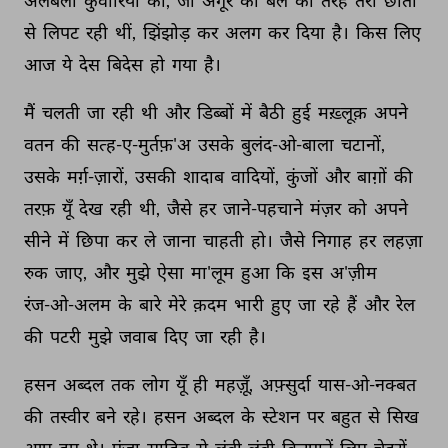
अलबेली 
कुँवारियों 
को, 
जो 
अंगूर 
की 
बेल 
की 
तरह 
तेरी 
छाती 
से 
लिपट 
रही 
थीं, 
झिंझोड़ 
कर 
अलग 
कर 
दिया 
है। 
किस 
लिए 
आज 
ये 
देस 
बिदेस 
हो 
गया 
है। 
मैं 
चलती 
जा 
रही 
थी 
और 
डिब्बों 
में 
बैठी 
हुई 
मख़्लूक़ 
अपने 
वतन 
की 
सत्ह-ए-मुर्तफ़'अ 
उसके 
बुलंद-ओ-बाला 
चटानों, 
उसके 
मर्ग़-ज़ारों, 
उसकी 
शादाब 
वादियों, 
कुंजों 
और 
बाग़ों 
की 
तरफ़ 
यूँ 
देख 
रही 
थी, 
जैसे 
हर 
जाने-पहचाने 
मंज़र 
को 
अपने 
सीने 
में 
छिपा 
कर 
ले 
जाना 
चाहती 
हो। 
जैसे 
निगाह 
हर 
लहज़ा 
रुक 
जाए, 
और 
मुझे 
ऐसा 
मा'लूम 
हुआ 
कि 
इस 
अ'ज़ीम 
रंज-ओ-अलम 
के 
बारे 
मेरे 
क़दम 
भारी 
हुए 
जा 
रहे 
हैं 
और 
रेल 
की 
पटरी 
मुझे 
जवाब 
दिए 
जा 
रही 
है। 
हसन 
अब्दल 
तक 
लोग 
यूँ 
ही 
महज़ूँ, 
अफ़्सुर्दा 
यास-ओ-नक्बत 
की 
तस्वीर 
बने 
रहे। 
हसन 
अब्दल 
के 
स्टेशन 
पर 
बहुत 
से 
सिख 