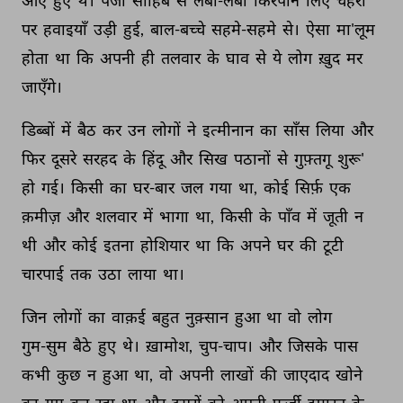
आए 
हुए 
थे। 
पंजा 
साहिब 
से 
लंबी-लंबी 
किरपानें 
लिए 
चेहरों 
पर 
हवाइयाँ 
उड़ी 
हुई, 
बाल-बच्चे 
सहमे-सहमे 
से। 
ऐसा 
मा'लूम 
होता 
था 
कि 
अपनी 
ही 
तलवार 
के 
घाव 
से 
ये 
लोग 
ख़ुद 
मर 
जाएँगे। 
डिब्बों 
में 
बैठ 
कर 
उन 
लोगों 
ने 
इत्मीनान 
का 
साँस 
लिया 
और 
फिर 
दूसरे 
सरहद 
के 
हिंदू 
और 
सिख 
पठानों 
से 
गुफ़्तगू 
शुरू' 
हो 
गई। 
किसी 
का 
घर-बार 
जल 
गया 
था, 
कोई 
सिर्फ़ 
एक 
क़मीज़ 
और 
शलवार 
में 
भागा 
था, 
किसी 
के 
पाँव 
में 
जूती 
न 
थी 
और 
कोई 
इतना 
होशियार 
था 
कि 
अपने 
घर 
की 
टूटी 
चारपाई 
तक 
उठा 
लाया 
था। 
जिन 
लोगों 
का 
वाक़ई 
बहुत 
नुक़्सान 
हुआ 
था 
वो 
लोग 
गुम-सुम 
बैठे 
हुए 
थे। 
ख़ामोश, 
चुप-चाप। 
और 
जिसके 
पास 
कभी 
कुछ 
न 
हुआ 
था, 
वो 
अपनी 
लाखों 
की 
जाएदाद 
खोने 