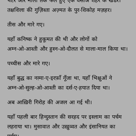
थेटर 
और 
मीलों 
तक 
फैले 
हुए 
एक 
वसीअ 
शहर 
के 
खंडर। 
तक्षशिला 
की 
गुज़िश्ता 
अज़्मत 
के 
पुर-शिकोह 
मज़हर। 
तीस 
और 
मारे 
गए। 
यहाँ 
कनिष्क 
ने 
हुकूमत 
की 
थी 
और 
लोगों 
को 
अम्न-ओ-आश्ती 
और 
हुस्न-ओ-दौलत 
से 
माला-माल 
किया 
था। 
पच्चीस 
और 
मारे 
गए। 
यहाँ 
बुद्ध 
का 
नग़्मा-ए-इरफ़ाँ 
गूँजा 
था, 
यहाँ 
भिक्षुओं 
ने 
अम्न-ओ-सुल्ह-ओ-आश्ती 
का 
दर्स-ए-हयात 
दिया 
था। 
अब 
आख़िरी 
गिरोह 
की 
अजल 
आ 
गई 
थी। 
यहाँ 
पहली 
बार 
हिन्दुस्तान 
की 
सरहद 
पर 
इस्लाम 
का 
पर्चम 
लहराया 
था। 
मुसावात 
और 
उख़ुव्वत 
और 
इंसानियत 
का 