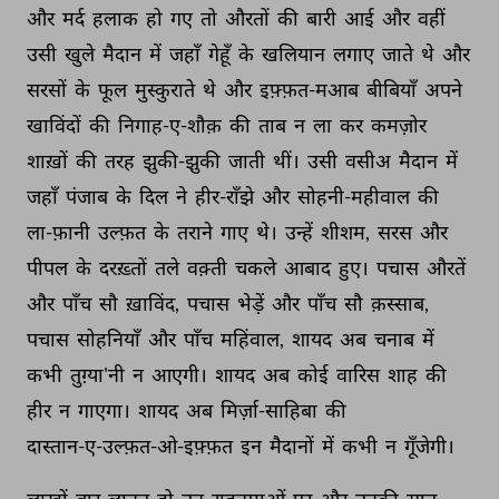
और 
मर्द 
हलाक 
हो 
गए 
तो 
औरतों 
की 
बारी 
आई 
और 
वहीं 
उसी 
खुले 
मैदान 
में 
जहाँ 
गेहूँ 
के 
खलियान 
लगाए 
जाते 
थे 
और 
सरसों 
के 
फूल 
मुस्कुराते 
थे 
और 
इफ़्फ़त-मआब 
बीबियाँ 
अपने 
खाविंदों 
की 
निगाह-ए-शौक़ 
की 
ताब 
न 
ला 
कर 
कमज़ोर 
शाख़ों 
की 
तरह 
झुकी-झुकी 
जाती 
थीं। 
उसी 
वसीअ 
मैदान 
में 
जहाँ 
पंजाब 
के 
दिल 
ने 
हीर-राँझे 
और 
सोहनी-महीवाल 
की 
ला-फ़ानी 
उल्फ़त 
के 
तराने 
गाए 
थे। 
उन्हें 
शीशम, 
सरस 
और 
पीपल 
के 
दरख़्तों 
तले 
वक़्ती 
चकले 
आबाद 
हुए। 
पचास 
औरतें 
और 
पाँच 
सौ 
ख़ाविंद, 
पचास 
भेड़ें 
और 
पाँच 
सौ 
क़स्साब, 
पचास 
सोहनियाँ 
और 
पाँच 
महिंवाल, 
शायद 
अब 
चनाब 
में 
कभी 
तुग़्या'नी 
न 
आएगी। 
शायद 
अब 
कोई 
वारिस 
शाह 
की 
हीर 
न 
गाएगा। 
शायद 
अब 
मिर्ज़ा-साहिबा 
की 
दास्तान-ए-उल्फ़त-ओ-इफ़्फ़त 
इन 
मैदानों 
में 
कभी 
न 
गूँजेगी। 