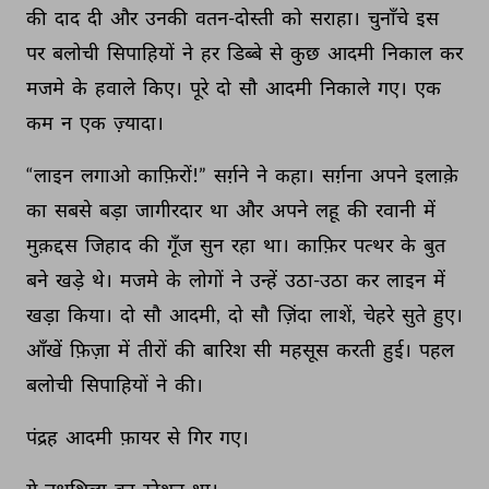
की 
दाद 
दी 
और 
उनकी 
वतन-दोस्ती 
को 
सराहा। 
चुनाँचे 
इस 
पर 
बलोची 
सिपाहियों 
ने 
हर 
डिब्बे 
से 
कुछ 
आदमी 
निकाल 
कर 
मजमे 
के 
हवाले 
किए। 
पूरे 
दो 
सौ 
आदमी 
निकाले 
गए। 
एक 
कम 
न 
एक 
ज़्यादा। 
“लाइन 
लगाओ 
काफ़िरों!” 
सर्ग़ने 
ने 
कहा। 
सर्ग़ना 
अपने 
इलाक़े 
का 
सबसे 
बड़ा 
जागीरदार 
था 
और 
अपने 
लहू 
की 
रवानी 
में 
मुक़द्दस 
जिहाद 
की 
गूँज 
सुन 
रहा 
था। 
काफ़िर 
पत्थर 
के 
बुत 
बने 
खड़े 
थे। 
मजमे 
के 
लोगों 
ने 
उन्हें 
उठा-उठा 
कर 
लाइन 
में 
खड़ा 
किया। 
दो 
सौ 
आदमी, 
दो 
सौ 
ज़िंदा 
लाशें, 
चेहरे 
सुते 
हुए। 
आँखें 
फ़िज़ा 
में 
तीरों 
की 
बारिश 
सी 
महसूस 
करती 
हुई। 
पहल 
बलोची 
सिपाहियों 
ने 
की। 
पंद्रह 
आदमी 
फ़ायर 
से 
गिर 
गए। 