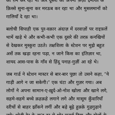
का 
ग़म 
कर 
रहा 
था 
और 
दूसरों 
को 
अपनी 
फ़र्ज़ी 
इमारत 
के 
क़िस्से 
सुना-सुना 
कर 
मरऊब 
कर 
रहा 
था 
और 
मुसलमानों 
को 
गालियाँ 
दे 
रहा 
था। 
बलोची 
सिपाही 
एक 
पुर-वक़ार 
अंदाज़ 
में 
दरवाज़ों 
पर 
राइफ़लें 
थामें 
खड़े 
थे 
और 
कभी-कभी 
एक 
दूसरे 
की 
तरफ़ 
कनखियों 
से 
देखकर 
मुस्कुरा 
उठते। 
तक्षशिला 
के 
स्टेशन 
पर 
मुझे 
बहुत 
अर्से 
तक 
खड़ा 
रहना 
पड़ा, 
न 
जाने 
किस 
का 
इंतिज़ार 
था, 
शायद 
आस-पास 
के 
गाँव 
से 
हिंदू 
पनाह-गुज़ीं 
आ 
रहे 
थे। 
जब 
गार्ड 
ने 
स्टेशन 
मास्टर 
से 
बार-बार 
पूछा 
तो 
उसने 
कहा, 
“ये 
गाड़ी 
आगे 
न 
जा 
सकेगी।” 
एक 
घंटा 
और 
गुज़र 
गया। 
अब 
लोगों 
ने 
अपना 
सामान-ए-ख़ुर्द-ओ-नोश 
खोला 
और 
खाने 
लगे, 
सहमे-सहमे 
बच्चे 
क़हक़हे 
लगाने 
लगे 
और 
मासूम 
कुँवारियाँ 
दरीचों 
से 
बाहर 
झाँकने 
लगीं 
और 
बड़े 
बूढ़े 
हुक़्क़े 
गुड़गुड़ाने 