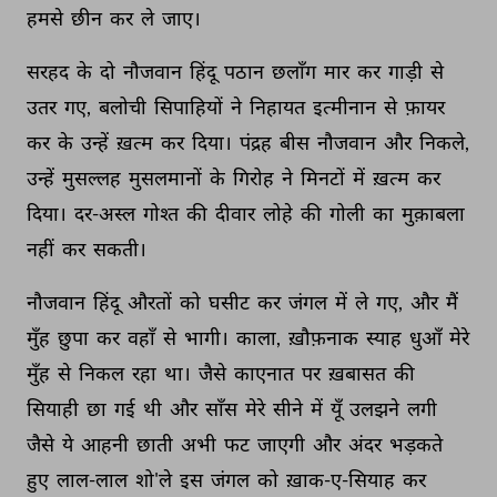
हमसे 
छीन 
कर 
ले 
जाए। 
सरहद 
के 
दो 
नौजवान 
हिंदू 
पठान 
छलाँग 
मार 
कर 
गाड़ी 
से 
उतर 
गए, 
बलोची 
सिपाहियों 
ने 
निहायत 
इत्मीनान 
से 
फ़ायर 
कर 
के 
उन्हें 
ख़त्म 
कर 
दिया। 
पंद्रह 
बीस 
नौजवान 
और 
निकले, 
उन्हें 
मुसल्लह 
मुसलमानों 
के 
गिरोह 
ने 
मिनटों 
में 
ख़त्म 
कर 
दिया। 
दर-अस्ल 
गोश्त 
की 
दीवार 
लोहे 
की 
गोली 
का 
मुक़ाबला 
नहीं 
कर 
सकती। 
नौजवान 
हिंदू 
औरतों 
को 
घसीट 
कर 
जंगल 
में 
ले 
गए, 
और 
मैं 
मुँह 
छुपा 
कर 
वहाँ 
से 
भागी। 
काला, 
ख़ौफ़नाक 
स्याह 
धुआँ 
मेरे 
मुँह 
से 
निकल 
रहा 
था। 
जैसे 
काएनात 
पर 
ख़बासत 
की 
सियाही 
छा 
गई 
थी 
और 
साँस 
मेरे 
सीने 
में 
यूँ 
उलझने 
लगी 
जैसे 
ये 
आहनी 
छाती 
अभी 
फट 
जाएगी 
और 
अंदर 
भड़कते 
हुए 
लाल-लाल 
शो'ले 
इस 
जंगल 
को 
ख़ाक-ए-सियाह 
कर 