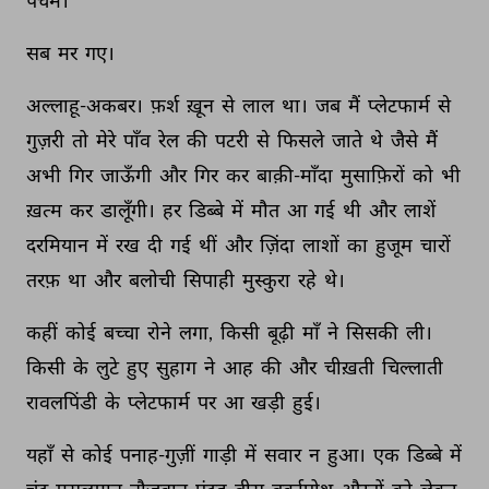
पर्चम। 
सब 
मर 
गए। 
अल्लाहू-अकबर। 
फ़र्श 
ख़ून 
से 
लाल 
था। 
जब 
मैं 
प्लेटफार्म 
से 
गुज़री 
तो 
मेरे 
पाँव 
रेल 
की 
पटरी 
से 
फिसले 
जाते 
थे 
जैसे 
मैं 
अभी 
गिर 
जाऊँगी 
और 
गिर 
कर 
बाक़ी-माँदा 
मुसाफ़िरों 
को 
भी 
ख़त्म 
कर 
डालूँगी। 
हर 
डिब्बे 
में 
मौत 
आ 
गई 
थी 
और 
लाशें 
दरमियान 
में 
रख 
दी 
गई 
थीं 
और 
ज़िंदा 
लाशों 
का 
हुजूम 
चारों 
तरफ़ 
था 
और 
बलोची 
सिपाही 
मुस्कुरा 
रहे 
थे। 
कहीं 
कोई 
बच्चा 
रोने 
लगा, 
किसी 
बूढ़ी 
माँ 
ने 
सिसकी 
ली। 
किसी 
के 
लुटे 
हुए 
सुहाग 
ने 
आह 
की 
और 
चीख़ती 
चिल्लाती 
रावलपिंडी 
के 
प्लेटफार्म 
पर 
आ 
खड़ी 
हुई। 
यहाँ 
से 
कोई 
पनाह-गुज़ीं 
गाड़ी 
में 
सवार 
न 
हुआ। 
एक 
डिब्बे 
में 