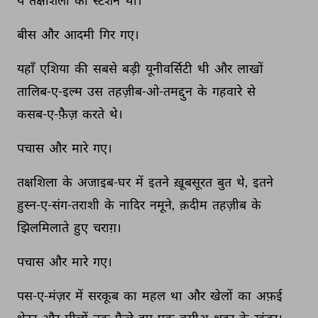
ये 
तक्षशिला 
का 
स्टेशन 
था। 
बीस 
और 
आदमी 
गिर 
गए। 
यहाँ 
एशिया 
की 
सबसे 
बड़ी 
यूनीवर्सिटी 
थी 
और 
लाखों 
तालिब-ए-इल्म 
उस 
तहज़ीब-ओ-तमद्दुन 
के 
गहवारे 
से 
कसब-ए-फ़ैज़ 
करते 
थे। 
पचास 
और 
मारे 
गए। 
तक्षशिला 
के 
अजाइब-घर 
में 
इतने 
ख़ूबसूरत 
बुत 
थे, 
इतने 
हुस्न-ए-संग-तराशी 
के 
नादिर 
नमूने, 
क़दीम 
तहज़ीब 
के 
झिलमिलाते 
हुए 
चराग़। 
पचास 
और 
मारे 
गए। 
पस-ए-मंज़र 
में 
सरकूब 
का 
महल 
था 
और 
खेलों 
का 
अफ़ई 