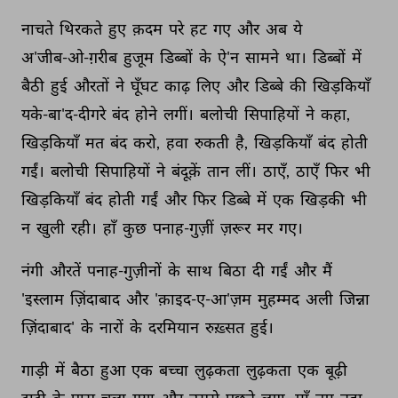
नाचते 
थिरकते 
हुए 
क़दम 
परे 
हट 
गए 
और 
अब 
ये 
अ'जीब-ओ-ग़रीब 
हुजूम 
डिब्बों 
के 
ऐ'न 
सामने 
था। 
डिब्बों 
में 
बैठी 
हुई 
औरतों 
ने 
घूँघट 
काढ़ 
लिए 
और 
डिब्बे 
की 
खिड़कियाँ 
यके-बा'द-दीगरे 
बंद 
होने 
लगीं। 
बलोची 
सिपाहियों 
ने 
कहा, 
खिड़कियाँ 
मत 
बंद 
करो, 
हवा 
रुकती 
है, 
खिड़कियाँ 
बंद 
होती 
गईं। 
बलोची 
सिपाहियों 
ने 
बंदूक़ें 
तान 
लीं। 
ठाएँ, 
ठाएँ 
फिर 
भी 
खिड़कियाँ 
बंद 
होती 
गईं 
और 
फिर 
डिब्बे 
में 
एक 
खिड़की 
भी 
न 
खुली 
रही। 
हाँ 
कुछ 
पनाह-गुज़ीं 
ज़रूर 
मर 
गए। 
नंगी 
औरतें 
पनाह-गुज़ीनों 
के 
साथ 
बिठा 
दी 
गईं 
और 
मैं 
'इस्लाम 
ज़िंदाबाद 
और 
'क़ाइद-ए-आ'ज़म 
मुहम्मद 
अली 
जिन्ना 
ज़िंदाबाद' 
के 
नारों 
के 
दरमियान 
रुख़्सत 
हुई। 
गाड़ी 
में 
बैठा 
हुआ 
एक 
बच्चा 
लुढ़कता 
लुढ़कता 
एक 
बूढ़ी 