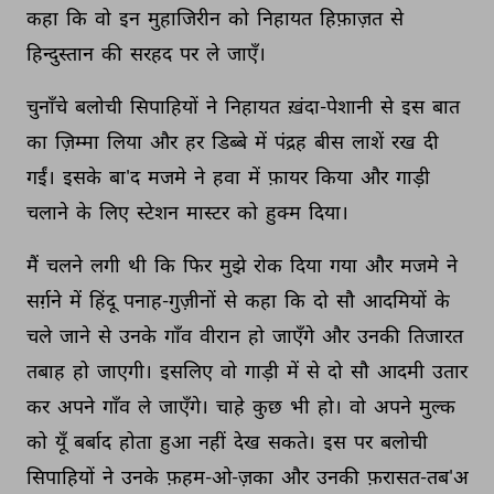
कहा 
कि 
वो 
इन 
मुहाजिरीन 
को 
निहायत 
हिफ़ाज़त 
से 
हिन्दुस्तान 
की 
सरहद 
पर 
ले 
जाएँ। 
चुनाँचे 
बलोची 
सिपाहियों 
ने 
निहायत 
ख़ंदा-पेशानी 
से 
इस 
बात 
का 
ज़िम्मा 
लिया 
और 
हर 
डिब्बे 
में 
पंद्रह 
बीस 
लाशें 
रख 
दी 
गईं। 
इसके 
बा'द 
मजमे 
ने 
हवा 
में 
फ़ायर 
किया 
और 
गाड़ी 
चलाने 
के 
लिए 
स्टेशन 
मास्टर 
को 
हुक्म 
दिया। 
मैं 
चलने 
लगी 
थी 
कि 
फिर 
मुझे 
रोक 
दिया 
गया 
और 
मजमे 
ने 
सर्ग़ने 
में 
हिंदू 
पनाह-गुज़ीनों 
से 
कहा 
कि 
दो 
सौ 
आदमियों 
के 
चले 
जाने 
से 
उनके 
गाँव 
वीरान 
हो 
जाएँगे 
और 
उनकी 
तिजारत 
तबाह 
हो 
जाएगी। 
इसलिए 
वो 
गाड़ी 
में 
से 
दो 
सौ 
आदमी 
उतार 
कर 
अपने 
गाँव 
ले 
जाएँगे। 
चाहे 
कुछ 
भी 
हो। 
वो 
अपने 
मुल्क 
को 
यूँ 
बर्बाद 
होता 
हुआ 
नहीं 
देख 
सकते। 
इस 
पर 
बलोची 
सिपाहियों 
ने 
उनके 
फ़हम-ओ-ज़का 
और 
उनकी 
फ़रासत-तब'अ 