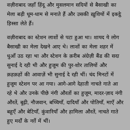
वज़ीराबाद 
जहाँ 
हिंदू 
और 
मुसलमान 
सदियों 
से 
बैसाखी 
का 
मेला 
बड़ी 
धूम-धाम 
से 
मनाते 
हैं 
और 
उसकी 
ख़ुशियों 
में 
इकट्ठे 
हिस्सा 
लेते 
हैं। 
वज़ीराबाद 
का 
स्टेशन 
लाशों 
से 
पटा 
हुआ 
था। 
शायद 
ये 
लोग 
बैसाखी 
का 
मेला 
देखने 
आए 
थे। 
लाशों 
का 
मेला 
शहर 
में 
धुआँ 
उठ 
रहा 
था 
और 
स्टेशन 
के 
क़रीब 
अंग्रेज़ी 
बैंड 
की 
सदा 
सुनाई 
दे 
रही 
थी 
और 
हुजूम 
की 
पुर-शोर 
तालियों 
और 
क़हक़हों 
की 
आवाज़ें 
भी 
सुनाई 
दे 
रही 
थीं। 
चंद 
मिनटों 
में 
हुजूम 
स्टेशन 
पर 
आ 
गया। 
आगे-आगे 
देहाती 
नाचते 
गाते 
आ 
रहे 
थे 
और 
उनके 
पीछे 
नंगी 
औरतों 
का 
हुजूम, 
मादर-ज़ाद 
नंगी 
औरतें, 
बूढ़ी, 
नौजवान, 
बच्चियाँ, 
दादियाँ 
और 
पोतियाँ, 
माएँ 
और 
बहूएँ 
और 
बेटियाँ, 
कुंवारियाँ 
और 
हामिला 
औरतें, 
नाचते 
गाते 
हुए 
मर्दों 
के 
नर्ग़े 
में 
थीं। 