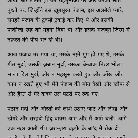
लाखों 
बार 
लानत 
हो 
उन 
राहनुमाओं 
पर 
और 
उनकी 
सात 
पुश्तों 
पर, 
जिन्होंने 
इस 
ख़ूबसूरत 
पंजाब, 
इस 
अलबेले 
प्यारे, 
सुनहरे 
पंजाब 
के 
टुकड़े 
टुकड़े 
कर 
दिए 
थे 
और 
इसकी 
पाकीज़ा 
रूह 
को 
गहना 
दिया 
था 
और 
इसके 
मज़बूत 
जिस्म 
में 
नफ़रत 
की 
पीप 
भर 
दी 
थी। 
आज 
पंजाब 
मर 
गया 
था, 
उसके 
नग़्मे 
गुंग 
हो 
गए 
थे, 
उसके 
गीत 
मुर्दा, 
उसकी 
ज़बान 
मुर्दा, 
उसका 
बे-बाक 
निडर 
भोला 
भाला 
दिल 
मुर्दा, 
और 
न 
महसूस 
करते 
हुए 
और 
आँख 
और 
कान 
न 
रखते 
हुए 
भी 
मैंने 
पंजाब 
की 
मौत 
देखी 
और 
ख़ौफ़ 
से 
और 
हैरत 
से 
मेरे 
क़दम 
उस 
पटरी 
पर 
रुक 
गए। 
पठान 
मर्दों 
और 
औरतों 
की 
लाशें 
उठाए 
जाट 
और 
सिख 
और 
डोगरे 
और 
सरहदी 
हिंदू 
वापस 
आए 
और 
मैं 
आगे 
चली। 
आगे 
एक 
नहर 
आती 
थी। 
ज़रा-ज़रा 
वक़्फ़े 
के 
बा'द 
मैं 
रोक 
दी 