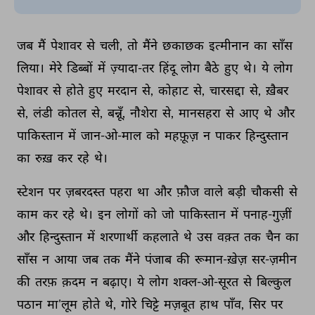
जब 
मैं 
पेशावर 
से 
चली, 
तो 
मैंने 
छकाछक 
इत्मीनान 
का 
साँस 
लिया। 
मेरे 
डिब्बों 
में 
ज़्यादा-तर 
हिंदू 
लोग 
बैठे 
हुए 
थे। 
ये 
लोग 
पेशावर 
से 
होते 
हुए 
मरदान 
से, 
कोहाट 
से, 
चारसद्दा 
से, 
ख़ैबर 
से, 
लंडी 
कोतल 
से, 
बन्नूँ, 
नौशेरा 
से, 
मानसहरा 
से 
आए 
थे 
और 
पाकिस्तान 
में 
जान-ओ-माल 
को 
महफ़ूज़ 
न 
पाकर 
हिन्दुस्तान 
का 
रुख़ 
कर 
रहे 
थे। 
स्टेशन 
पर 
ज़बरदस्त 
पहरा 
था 
और 
फ़ौज 
वाले 
बड़ी 
चौकसी 
से 
काम 
कर 
रहे 
थे। 
इन 
लोगों 
को 
जो 
पाकिस्तान 
में 
पनाह-गुज़ीं 
और 
हिन्दुस्तान 
में 
शरणार्थी 
कहलाते 
थे 
उस 
वक़्त 
तक 
चैन 
का 
साँस 
न 
आया 
जब 
तक 
मैंने 
पंजाब 
की 
रूमान-ख़ेज़ 
सर-ज़मीन 
की 
तरफ़ 
क़दम 
न 
बढ़ाए। 
ये 
लोग 
शक्ल-ओ-सूरत 
से 
बिल्कुल 
पठान 
मा'लूम 
होते 
थे, 
गोरे 
चिट्टे 
मज़बूत 
हाथ 
पाँव, 
सिर 
पर 