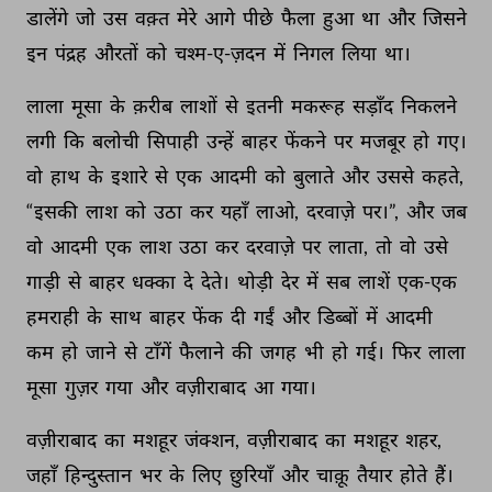
डालेंगे 
जो 
उस 
वक़्त 
मेरे 
आगे 
पीछे 
फैला 
हुआ 
था 
और 
जिसने 
इन 
पंद्रह 
औरतों 
को 
चश्म-ए-ज़दन 
में 
निगल 
लिया 
था। 
लाला 
मूसा 
के 
क़रीब 
लाशों 
से 
इतनी 
मकरूह 
सड़ाँद 
निकलने 
लगी 
कि 
बलोची 
सिपाही 
उन्हें 
बाहर 
फेंकने 
पर 
मजबूर 
हो 
गए। 
वो 
हाथ 
के 
इशारे 
से 
एक 
आदमी 
को 
बुलाते 
और 
उससे 
कहते, 
“इसकी 
लाश 
को 
उठा 
कर 
यहाँ 
लाओ, 
दरवाज़े 
पर।”, 
और 
जब 
वो 
आदमी 
एक 
लाश 
उठा 
कर 
दरवाज़े 
पर 
लाता, 
तो 
वो 
उसे 
गाड़ी 
से 
बाहर 
धक्का 
दे 
देते। 
थोड़ी 
देर 
में 
सब 
लाशें 
एक-एक 
हमराही 
के 
साथ 
बाहर 
फेंक 
दी 
गईं 
और 
डिब्बों 
में 
आदमी 
कम 
हो 
जाने 
से 
टाँगें 
फैलाने 
की 
जगह 
भी 
हो 
गई। 
फिर 
लाला 
मूसा 
गुज़र 
गया 
और 
वज़ीराबाद 
आ 
गया। 
वज़ीराबाद 
का 
मशहूर 
जंक्शन, 
वज़ीराबाद 
का 
मशहूर 
शहर, 
जहाँ 
हिन्दुस्तान 
भर 
के 
लिए 
छुरियाँ 
और 
चाक़ू 
तैयार 
होते 
हैं। 