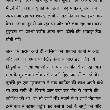
लगे। 
थोड़ी 
देर 
के 
बा'द 
दूर 
से 
शोर 
सुनाई 
दिया 
और 
ढोलों 
के 
पीटने 
की 
आवाज़ें 
सुनाई 
देने 
लगीं। 
हिंदू 
पनाह-गुज़ीनों 
का 
जत्था 
आ 
रहा 
था 
शायद, 
लोगों 
ने 
सर 
निकाल 
कर 
इधर-उधर 
देखा। 
जत्था 
दूर 
से 
आ 
रहा 
था 
और 
नारे 
लगा 
रहा 
था। 
वक़्त 
गुज़रता 
था, 
जत्था 
क़रीब 
आता 
गया। 
ढोलों 
की 
आवाज़ 
तेज़ 
होती 
गई। 
जत्थे 
के 
क़रीब 
आते 
ही 
गोलियों 
की 
आवाज़ 
कानों 
में 
आई 
और 
लोगों 
ने 
अपने 
सर 
खिड़कियों 
से 
पीछे 
हटा 
लिए। 
ये 
हिंदुओं 
का 
जत्था 
था 
जो 
आस-पास 
के 
गाँव 
से 
आ 
रहा 
था। 
गाँव 
के 
मुसलमान 
लोग 
उसे 
अपनी 
हिफ़ाज़त 
में 
ला 
रहे 
थे। 
चुनाँचे 
हर 
एक 
मुसलमान 
ने 
एक 
काफ़िर 
की 
लाश 
अपने 
कंधे 
पर 
उठा 
रखी 
थी, 
जिसने 
जान 
बचा 
कर 
गाँव 
से 
भागने 
की 
कोशिश 
की 
थी। 
दो 
सौ 
लाशें 
थीं। 
मजमे 
ने 
ये 
लाशें 
निहायत 
इत्मीनान 
से 
स्टेशन 
पहुँच 
कर 
बलोची 
दस्ते 
के 
सपुर्द 
कीं 
और 