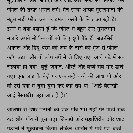
मुहाजिरीन 
और 
सिपाही 
और 
जाट 
और 
सिख 
सब 
निकल 
कर 
जंगल 
की 
तरफ़ 
भागने 
लगे। 
मैंने 
सोचा 
शायद 
मुसलमानों 
की 
बहुत 
बड़ी 
फ़ौज 
उन 
पर 
हमला 
करने 
के 
लिए 
आ 
रही 
है। 
इतने 
में 
क्या 
देखती 
हूँ 
कि 
जंगल 
में 
बहुत 
सारे 
मुसलमान 
मज़ारे 
अपने 
बीवी-बच्चों 
को 
लिए 
छुपे 
बैठे 
हैं। 
सत-सिरी 
अकाल 
और 
हिंदू 
धरम 
की 
जय 
के 
नारों 
की 
गूंज 
से 
जंगल 
काँप 
उठा, 
और 
वो 
लोग 
नर्ग़े 
में 
ले 
लिए 
गए। 
आधे 
घंटे 
में 
सब 
सफ़ाया 
हो 
गया। 
बुड्ढे, 
जवान, 
औरतें 
और 
बच्चे 
सब 
मार 
डाले 
गए। 
एक 
जाट 
के 
नेज़े 
पर 
एक 
नन्हे 
बच्चे 
की 
लाश 
थी 
और 
वो 
उसे 
हवा 
में 
घुमा 
घुमा 
कर 
कह 
रहा 
था, 
“आई 
बैसाखी। 
आई 
बैसाखी। 
जट्टा 
लाए 
हे 
हे।” 
जालंधर 
से 
उधर 
पठानों 
का 
एक 
गाँव 
था। 
यहाँ 
पर 
गाड़ी 
रोक 
कर 
लोग 
गाँव 
में 
घुस 
गए। 
सिपाही 
और 
मुहाजिरीन 
और 
जाट 
पठानों 
ने 
मुक़ाबला 
किया। 
लेकिन 
आख़िर 
में 
मारे 
गए, 
बच्चे 