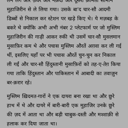
लेने 
लगे 
और 
ज़ेवर 
और 
नक़दी 
और 
दूसरा 
क़ीमती 
सामान 
मुहाजिरीन 
से 
ले 
लिया 
गया। 
उसके 
बा'द 
चार-सौ 
आदमी 
डिब्बों 
से 
निकाल 
कर 
स्टेशन 
पर 
खड़े 
किए 
थे। 
ये 
मज़बह 
के 
बकरे 
थे 
क्योंकि 
अभी 
अभी 
नंबर 
2 
प्लेटफार्म 
पर 
जो 
मुस्लिम 
मुहाजिरीन 
की 
गाड़ी 
आकर 
रुकी 
थी 
उसमें 
चार-सौ 
मुसलमान 
मुसाफ़िर 
कम 
थे 
और 
पचास 
मुस्लिम 
औरतें 
अग़वा 
कर 
ली 
गई 
थीं, 
इसलिए 
यहाँ 
पर 
भी 
पचास 
औरतें 
चुन-चुन 
कर 
निकाल 
ली 
गईं 
और 
चार-सौ 
हिंदुस्तानी 
मुसाफ़िरों 
को 
तह-ए-तेग़ 
किया 
गया 
ताकि 
हिंदुस्तान 
और 
पाकिस्तान 
में 
आबादी 
का 
तवाज़ुन 
बर-क़रार 
रहे। 
मुस्लिम 
ख़िदमत-गारों 
ने 
एक 
दायरा 
बना 
रखा 
था 
और 
छुरे 
हाथ 
में 
थे 
और 
दायरे 
में 
बारी-बारी 
एक 
मुहाजिर 
उनके 
छुरे 
की 
ज़द 
में 
आता 
था 
और 
बड़ी 
चाबुक-दस्ती 
और 
मश्शाक़ी 
से 
हलाक 
कर 
दिया 
जाता 
था। 