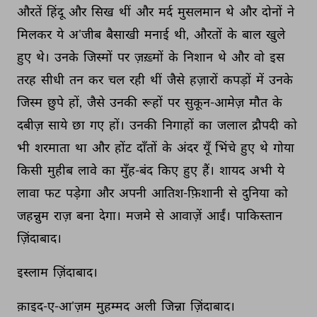
औरतें 
हिंदू 
और 
सिख 
थीं 
और 
मर्द 
मुसलमान 
थे 
और 
दोनों 
ने 
मिलकर 
ये 
अ'जीब 
बैसाखी 
मनाई 
थी, 
औरतों 
के 
बाल 
खुले 
हुए 
थे। 
उनके 
जिस्मों 
पर 
ज़ख़्मों 
के 
निशान 
थे 
और 
वो 
इस 
तरह 
सीधी 
तन 
कर 
चल 
रही 
थीं 
जैसे 
हज़ारों 
कपड़ों 
में 
उनके 
जिस्म 
छुपे 
हों, 
जैसे 
उनकी 
रूहों 
पर 
सुकून-आमेज़ 
मौत 
के 
दबीज़ 
साये 
छा 
गए 
हों। 
उनकी 
निगाहों 
का 
जलाल 
द्रौपदी 
को 
भी 
शरमाता 
था 
और 
होंट 
दाँतों 
के 
अंदर 
यूँ 
भिंचे 
हुए 
थे 
गोया 
किसी 
मुहीब 
लावे 
का 
मुँह-बंद 
किए 
हुए 
हैं। 
शायद 
अभी 
ये 
लावा 
फट 
पड़ेगा 
और 
अपनी 
आतिश-फ़िशानी 
से 
दुनिया 
को 
जहन्नुम 
राज़ 
बना 
देगा। 
मजमे 
से 
आवाज़ें 
आईं। 
पाकिस्तान 
ज़िंदाबाद। 
इस्लाम 
ज़िंदाबाद। 
क़ाइद-ए-आ'ज़म 
मुहम्मद 
अली 
जिन्ना 
ज़िंदाबाद। 