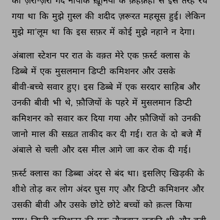
का 
ज़र्रा-ज़र्रा 
गंदे 
नापाक 
ख़ूनियों 
के 
क़हक़हों 
से 
इस 
तरह 
रच 
गया 
था 
कि 
मुझे 
ग़ुस्ल 
की 
शदीद 
ज़रूरत 
महसूस 
हुई। 
लेकिन 
मुझे 
मा'लूम 
था 
कि 
इस 
सफ़र 
में 
कोई 
मुझे 
नहाने 
न 
देगा। 
अंबाला 
स्टेशन 
पर 
रात 
के 
वक़्त 
मेरे 
एक 
फ़र्स्ट 
क्लास 
के 
डिब्बे 
में 
एक 
मुसलमान 
डिप्टी 
कमिशनर 
और 
उसके 
बीवी-बच्चे 
सवार 
हुए। 
इस 
डिब्बे 
में 
एक 
सरदार 
साहिब 
और 
उनकी 
बीवी 
भी 
थे, 
फ़ौजियों 
के 
पहरे 
में 
मुसलमान 
डिप्टी 
कमिशनर 
को 
सवार 
कर 
दिया 
गया 
और 
फ़ौजियों 
को 
उनकी 
जानो 
माल 
की 
सख़्त 
ताकीद 
कर 
दी 
गई। 
रात 
के 
दो 
बजे 
मैं 
अंबाले 
से 
चली 
और 
दस 
मील 
आगे 
जा 
कर 
रोक 
दी 
गई। 
फ़र्स्ट 
क्लास 
का 
डिब्बा 
अंदर 
से 
बंद 
था। 
इसलिए 
खिड़की 
के 
शीशे 
तोड़ 
कर 
लोग 
अंदर 
घुस 
गए 
और 
डिप्टी 
कमिशनर 
और 
उसकी 
बीवी 
और 
उसके 
छोटे 
छोटे 
बच्चों 
को 
क़त्ल 
किया 