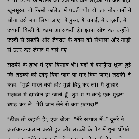
गया। 
डिप्टी 
कमिशनर 
की 
एक 
नौजवान 
लड़की 
थी 
और 
बड़ी 
ख़ूबसूरत, 
वो 
किसी 
कॉलेज 
में 
पढ़ती 
थी। 
दो 
एक 
नौजवानों 
ने 
सोचा 
उसे 
बचा 
लिया 
जाए। 
ये 
हुस्न, 
ये 
रानाई, 
ये 
ताज़गी, 
ये 
जवानी 
किसी 
के 
काम 
आ 
सकती 
है। 
इतना 
सोच 
कर 
उन्होंने 
जल्दी 
से 
लड़की 
और 
जे़वरात 
के 
बक्स 
को 
सँभाला 
और 
गाड़ी 
से 
उतर 
कर 
जंगल 
में 
चले 
गए। 
लड़की 
के 
हाथ 
में 
एक 
किताब 
थी। 
यहाँ 
ये 
कान्फ़्रैंस 
शुरू' 
हुई 
कि 
लड़की 
को 
छोड़ 
दिया 
जाए 
या 
मार 
दिया 
जाए। 
लड़की 
ने 
कहा, 
“मुझे 
मारते 
क्यों 
हो? 
मुझे 
हिंदू 
कर 
लो। 
मैं 
तुम्हारे 
मज़हब 
में 
दाख़िल 
हो 
जाती 
हूँ। 
तुम 
में 
से 
कोई 
एक 
मुझसे 
ब्याह 
कर 
ले। 
मेरी 
जान 
लेने 
से 
क्या 
फ़ायदा!” 
“ठीक 
तो 
कहती 
है”, 
एक 
बोला। 
“मेरे 
ख़याल 
में...” 
दूसरे 
ने 
क़त'अ-ए-कलाम 
करते 
हुए 
और 
लड़की 
के 
पेट 
में 
छुरा 
घोंपते 