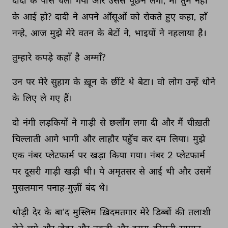
दादी 
के 
पास 
चला 
गया 
और 
उससे 
पूछने 
लगा, 
माँ 
तुम 
नहा 
के 
आई 
हो? 
दादी 
ने 
अपने 
आँसूओं 
को 
रोकते 
हुए 
कहा, 
हाँ 
नन्हे, 
आज 
मुझे 
मेरे 
वतन 
के 
बेटों 
ने, 
भाइयों 
ने 
नहलाया 
है। 
तुम्हारे 
कपड़े 
कहाँ 
है 
अम्माँ? 
उन 
पर 
मेरे 
सुहाग 
के 
ख़ून 
के 
छींटे 
थे 
बेटा। 
वो 
लोग 
उन्हें 
धोने 
के 
लिए 
ले 
गए 
हैं। 
दो 
नंगी 
लड़कियों 
ने 
गाड़ी 
से 
छलाँग 
लगा 
दी 
और 
मैं 
चीख़ती 
चिल्लाती 
आगे 
भागी 
और 
लाहौर 
पहुँच 
कर 
दम 
लिया। 
मुझे 
एक 
नंबर 
प्लेटफार्म 
पर 
खड़ा 
किया 
गया। 
नंबर 
2 
प्लेटफार्म 
पर 
दूसरी 
गाड़ी 
खड़ी 
थी। 
ये 
अमृतसर 
से 
आई 
थी 
और 
उसमें 
मुसलमान 
पनाह-गुज़ीं 
बंद 
थे। 
थोड़ी 
देर 
के 
बा'द 
मुस्लिम 
ख़िदमतगार 
मेरे 
डिब्बों 
की 
तलाशी 