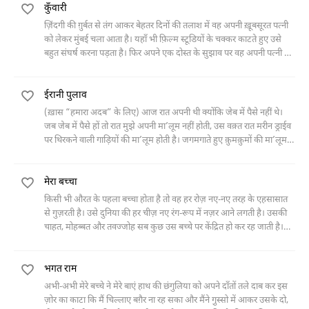
कुँवारी
ज़िंदगी की ग़ुर्बत से तंग आकर बेहतर दिनों की तलाश में वह अपनी ख़ूबसूरत पत्नी
को लेकर मुंबई चला आता है। यहाँ भी फ़िल्म स्टूडियों के चक्कर काटते हुए उसे
बहुत संघर्ष करना पड़ता है। फिर अपने एक दोस्त के सुझाव पर वह अपनी पत्नी को
बहन बना कर पेश करता है और एका-एक उसकी ज़िंदगी चमक उठती है। मगर यह
चमक उनके मियाँ-बीवी के रिश्ते को जलाकर ख़ाक कर देती है।
ईरानी पुलाव
(ख़ास “हमारा अदब” के लिए) आज रात अपनी थी क्योंकि जेब में पैसे नहीं थे।
जब जेब में पैसे हों तो रात मुझे अपनी मा’लूम नहीं होती, उस वक़्त रात मरीन ड्राईव
पर थिरकने वाली गाड़ियों ​की मा’लूम होती है। जगमगाते हुए क़ुमक़ुमों की मा’लूम
होती है अमीबा सीडर होटल की
मेरा बच्चा
किसी भी औरत के पहला बच्चा होता है तो वह हर रोज़ नए-नए तरह के एहसासात
से गुज़रती है। उसे दुनिया की हर चीज़ नए रंग-रूप में नज़र आने लगती है। उसकी
चाहत, मोहब्बत और तवज्जोह सब कुछ उस बच्चे पर केंद्रित हो कर रह जाती है।
एक माँ अपने बच्चे के बारे में क्या-क्या सोचती है वही सब इस कहानी में बयान
किया गया है।
भगत राम
अभी-अभी मेरे बच्चे ने मेरे बाएं हाथ की छंगुलिया को अपने दाँतों तले दाब कर इस
ज़ोर का काटा कि मैं चिल्लाए बग़ैर ना रह सका और मैंने गु़स्सो में आकर उसके दो,