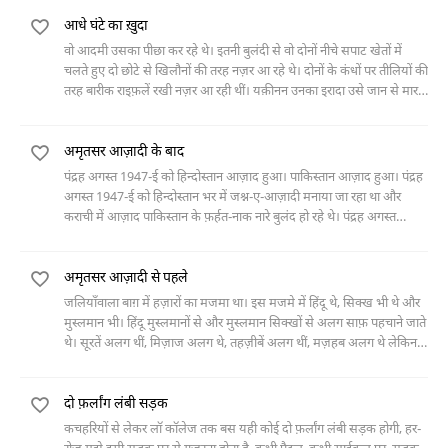
कर देती है और लड़का उसे ही छोड़ कर चला जाता है।
आधे घंटे का ख़ुदा
वो आदमी उसका पीछा कर रहे थे। इतनी बुलंदी से वो दोनों नीचे सपाट खेतों में
चलते हुए दो छोटे से खिलौनों की तरह नज़र आ रहे थे। दोनों के कंधों पर तीलियों की
तरह बारीक राइफ़लें रखी नज़र आ रही थीं। यक़ीनन उनका इरादा उसे जान से मार
देने का था। मगर वो लोग अभी इससे
अमृतसर आज़ादी के बाद
पंद्रह अगस्त 1947-ई को हिन्दोस्तान आज़ाद हुआ। पाकिस्तान आज़ाद हुआ। पंद्रह
अगस्त 1947-ई को हिन्दोस्तान भर में जश्न-ए-आज़ादी मनाया जा रहा था और
कराची में आज़ाद पाकिस्तान के फ़र्हत-नाक नारे बुलंद हो रहे थे। पंद्रह अगस्त
1947-ई को लाहौर जल रहा था और अमृतसर
अमृतसर आज़ादी से पहले
जलियाँवाला बाग़ में हज़ारों का मजमा था। इस मजमे में हिंदू थे, सिक्ख भी थे और
मुस्लमान भी। हिंदू मुस्लमानों से और मुस्लमान सिक्खों से अलग साफ़ पहचाने जाते
थे। सूरतें अलग थीं, मिज़ाज अलग थे, तहज़ीबें अलग थीं, मज़हब अलग थे लेकिन
आज ये सब लोग जलियाँवाला बाग़
दो फ़र्लांग लंबी सड़क
कचहरियों से लेकर लॉ कॉलेज तक बस यही कोई दो फ़र्लांग लंबी सड़क होगी, हर-