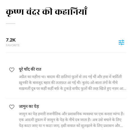
कृष्ण चंदर की कहानियाँ
7.2K
FAVORITE
पूरे चाँद की रात
अप्रैल का महीना था। बादाम की डालियां फूलों से लद गई थीं और हवा में बर्फ़ीली
ख़ुनकी के बावजूद बहार की लताफ़त आ गई थी। बुलंद-ओ-बाला तंगों के नीचे
मख़मलीं दूब पर कहीं कहीं बर्फ़ के टुकड़े सपीद फूलों की तरह खिले हुए नज़र आ
रहे थे। अगले माह तक ये सपीद फूल इसी
जामुन का पेड़
जामुन का पेड़ हमारी राजनीतिक और प्रशासनिक व्यवस्था पर एक करारा व्यंग्य है।
एक आदमी तूफ़ान में जामुन के पेड़ के नीचे दब जाता है। अब उसे बचाने के लिए
पेड़ काटा जाए या न काटा जाए, इसी सवाल को सुलझाने के लिए प्रशासन और
उसके कारिंदे इस की तरह की कार्यशैली अपनाते हैं कि आदेश आने तक व्यक्ति की