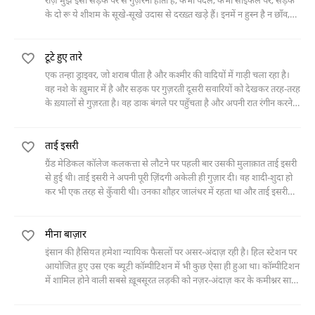
रोज़ मुझे इसी सड़क पर से गुज़रना होता है, कभी पैदल, कभी साईकल पर, सड़क
के दो रू ये शीशम के सूखे-सूखे उदास से दरख़्त खड़े हैं। इनमें न हुस्न है न छाँव,
सख़्त खुरदरे तने और टहनियों पर गिद्धों
टूटे हुए तारे
एक तन्हा ड्राइवर, जो शराब पीता है और कश्मीर की वादियों में गाड़ी चला रहा है।
वह नशे के ख़ुमार में है और सड़क पर गुज़रती दूसरी सवारियों को देखकर तरह-तरह
के ख़्यालों से गुज़रता है। वह डाक बंगले पर पहुँचता है और अपनी रात रंगीन करने
के लिए एक मुर्ग़ी और एक औरत मँगाता है। औरत मजबूर है और अपने बीमार बेटे
की दवा के लिए उस से रुपयों की दरख़्वास्त करती हैं। उस ज़रूरत-मंद औरत के
ताई इसरी
साथ हमबिस्तरी और उसके बाद की ड्राइवर की कैफ़ियत और सोच को ही इस
कहानी में कहा गया है।
ग्रैंड मेडिकल कॉलेज कलकत्ता से लौटने पर पहली बार उसकी मुलाक़ात ताई इसरी
से हुई थी। ताई इसरी ने अपनी पूरी ज़िंदगी अकेली ही गुज़ार दी। वह शादी-शुदा हो
कर भी एक तरह से कुँवारी थी। उनका शौहर जालंधर में रहता था और ताई इसरी
लाहौर में। मगर अकेली होने के बाद भी उन्होंने कभी हिम्मत नहीं हारी। और ज़िंदगी
को पूरे भरपूर अंदाज़ में जिया।
मीना बाज़ार
इंसान की हैसियत हमेशा न्यायिक फैसलों पर असर-अंदाज़ रही है। हिल स्टेशन पर
आयोजित हुए उस एक ब्यूटी कॉम्पीटिशन में भी कुछ ऐसा ही हुआ था। कॉम्पीटिशन
में शामिल होने वाली सबसे ख़ूबसूरत लड़की को नज़र-अंदाज़ कर के कमीश्नर साहब
की उस बेटी को अवॉर्ड दे दिया गया जिसके बारे में कोई गुमान भी नहीं कर सकता
था।