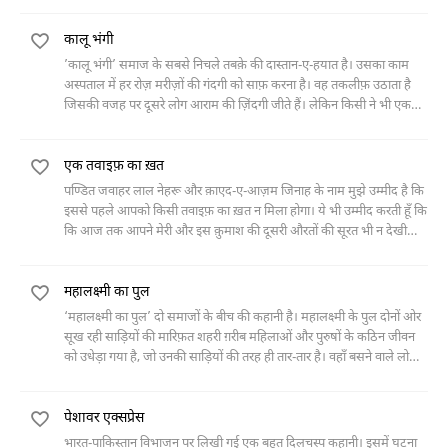
मौत हो जाती है।
कालू भंगी
’कालू भंगी’ समाज के सबसे निचले तबक़े की दास्तान-ए-हयात है। उसका काम
अस्पताल में हर रोज़ मरीज़ों की गंदगी को साफ़ करना है। वह तकलीफ़ उठाता है
जिसकी वजह पर दूसरे लोग आराम की ज़िंदगी जीते हैं। लेकिन किसी ने भी एक
लम्हे के लिए भी उसके बारे में नहीं सोचा। ऐसा लगता है कि कालू भंगी का महत्व
उनकी नज़र में कुछ भी नहीं। वैसे ही जैसे जिस्म शरीर से निकलने वाली ग़लाज़त की
एक तवाइफ़ का ख़त
वक़अत नहीं होती। अगर सफ़ाई की अहमियत इंसानी ज़िंदगी में है, तो कालू भंगी की
अहमियत उपयोगिता भी मोसल्लम है।
पण्डित जवाहर लाल नेहरू और क़ाएद-ए-आज़म जिनाह के नाम मुझे उम्मीद है कि
इससे पहले आपको किसी तवाइफ़ का ख़त न मिला होगा। ये भी उम्मीद करती हूँ कि
कि आज तक आपने मेरी और इस क़ुमाश की दूसरी औरतों की सूरत भी न देखी
होगी। ये भी जानती हूँ कि आपको मेरा ये ख़त लिखना
महालक्ष्मी का पुल
‘महालक्ष्मी का पुल’ दो समाजों के बीच की कहानी है। महालक्ष्मी के पुल दोनों ओर
सूख रही साड़ियों की मारिफ़त शहरी ग़रीब महिलाओं और पुरुषों के कठिन जीवन
को उधेड़ा गया है, जो उनकी साड़ियों की तरह ही तार-तार है। वहाँ बसने वाले लोगों
को उम्मीद है कि आज़ादी के बाद आई जवाहर लाल नेहरू की सरकार उनका कुछ
भला करेगी, लेकिन नेहरु का क़ाफ़िला वहाँ बिना रुके ही गुज़र जाता है। जो दर्शाता
पेशावर एक्सप्रेस
है कि न तो पुरानी शासन व्यवस्था में इनके लिए कोई जगह थी न ही नई शासन
व्यवस्था में इनके लिए कोई जगह है।
भारत-पाकिस्तान विभाजन पर लिखी गई एक बहुत दिलचस्प कहानी। इसमें घटना