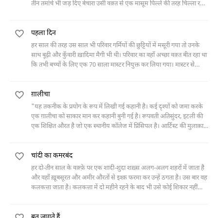
तीन तमांचे भी जड़ दिए बेचारा उसी वक़्त से एक मासूम पिल्ले की तरह चिल्ला रहा
है। ये बच्चे कम्बख़्त
पहला दिन
हर साल की तरह उस साल भी परिवार गर्मियों की छुट्टियों में मसूरी गया तो उनके
साथ बूढ़ी और कुँवारी ख़ादिमा मैगी भी थी। परिवार का वहाँ अच्छा वक़्त बीत रहा था
कि तभी बच्चों के लिए एक 70 साला मास्टर नियुक्त कर लिया गया। मास्टर से
मिलकर मैगी की तो मानो सोई हुई ख़्वाहिशें जाग उठीं। मगर एक रोज़ जब मैगी की
सहेली पाम भी वहाँ पहुँच गई और फिर सब कुछ बदल गया।
ग़ालीचा
"यह तकनीक के प्रयोग के रूप में लिखी गई कहानी है। कई दृश्यों को जमा करके
एक ग़ालीचा को साकार मान कर कहानी बुनी गई है। रूपवती अतिसुंदर, इटली की
एक शिक्षित औरत है जो एक स्थानीय कॉलेज में प्रिंसिपल है। आर्टिस्ट की मुलाक़ात
ग़ालीचा ख़रीदते वक़्त होती है और आर्टिस्ट उसके हुस्न से घायल हो जाता है, लेकिन
रूपवती पहले तो इटली के शायर जो से अपनी मुहब्बत का इज़हार करती है जो
चांदी का कमरबंद
तपेदिक़ में मुब्तला हो कर मर गया था और बाद में आर्टिस्ट के दोस्त मजहूल किस्म
के शायर से मुहब्बत का इन्किशाफ़ करती है और उससे शादी करके दूसरे शहर चली
हर दो-तीन साल के वक़्फ़े पर एक शादी-शुदा शख़्स अलग-अलग शहरों में जाता है
जाती है। ग़ालीचा विभिन्न घटनाओं व दृश्यों का गवाह रहता है, इसीलिए आर्टिस्ट
और वहाँ ख़ूबसूरत और अमीर औरतों से इश्क़ फरमा कर उन्हें ठगता है। उस बार वह
अक्सर उससे सवाल-जवाब करता है। आर्टिस्ट दूसरी लड़कियों में यदाकदा
कलकत्ता जाता है। कलकत्ता में दो महीने रहने के बाद भी उसे कोई शिकार नहीं
दिलचस्पी लेता है लेकिन रूपवती उसके हवास पर छाई रहती है। एक दिन स्टेशन पर
मिलता है। फिर अचानक ही एक और नौजवान, ख़ूबसूरत और अमीर लड़की से
उसे रूपवती मिल जाती है और उसे पता चलता है कि रूपवती तपेदिक़ में मुब्तला है,
उसकी मुलाक़ात होती है। वह बहुत सजी-सँवरी है। उसकी कमर के नीचे और कूल्हों
उसके शायर शौहर ने उसे छोड़ दिया है।"
बुत जागते हैं
के उभार से थोड़ा ऊपर एक चाँदी का कमरबंद बंधा है। यह ख़ूबसूरत लड़की उल्टे