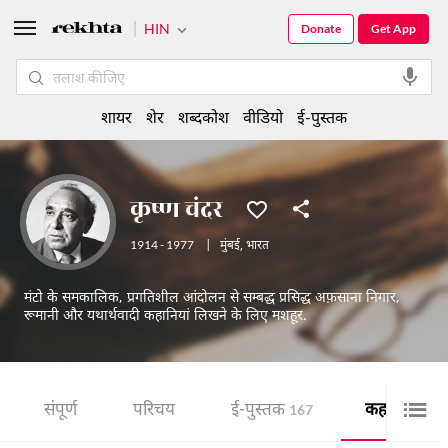
HIN
Donate
Get App
शायर
शेर
शब्दकोश
वीडियो
ई-पुस्तक
कृष्ण चंदर
1914 - 1977
|
मुंबई
,
भारत
मंटो के समकालिक, प्रगतिशील आंदोलन से सम्बद्ध प्रसिद्ध अफ़साना निगार,
रूमानी और यथार्थवादी कहानियां लिखने के लिए मशहूर.
संपूर्ण
परिचय
ई-पुस्तक
कहानी
167
25