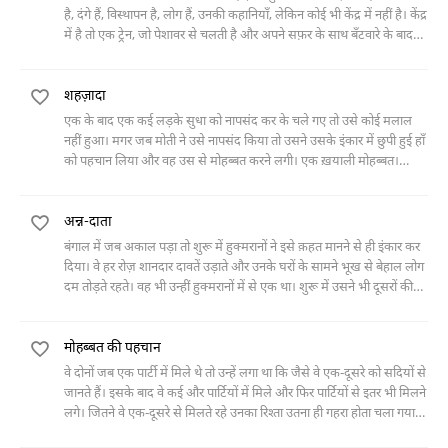
है, दंगे हैं, विस्थापन है, लोग हैं, उनकी कहानियाँ, लेकिन कोई भी केंद्र में नहीं है। केंद्र
में है तो एक ट्रेन, जो पेशावर से चलती है और अपने सफ़र के साथ बँटवारे के बाद
हुई हैवानियत की ऐसी तस्वीर पेश करती है कि पढ़ने वाले की रुह काँप जाती है।
शहज़ादा
एक के बाद एक कई लड़के सुधा को नापसंद कर के चले गए तो उसे कोई मलाल
नहीं हुआ। मगर जब मोती ने उसे नापसंद किया तो उसने उसके इंकार में छुपी हुई हाँ
को पहचान लिया और वह उस से मोहब्बत करने लगी। एक ख़याली मोहब्बत।
जिसमें वह उसका शहज़ादा था। इसी ख़्याल में उसने अपनी पूरी उम्र तन्हा गुज़ार
दी। मगर एक रोज़ उसे तब ज़बरदस्त झटका लगा जब मोती हक़ीक़त में उसके
अन्न-दाता
सामने आ खड़ा हुआ।
बंगाल में जब अकाल पड़ा तो शुरू में हुक्मरानों ने इसे क़हत मानने से ही इंकार कर
दिया। वे हर रोज़ शानदार दावतें उड़ाते और उनके घरों के सामने भूख से बेहाल लोग
दम तोड़ते रहते। वह भी उन्हीं हुक्मरानों में से एक था। शुरू में उसने भी दूसरों की
तरह समस्या से नज़र चुरानी चाही। मगर फिर वह उनके लिए कुछ करने के लिए
उतावला हो गया। कई योजनाएँ बनाई और उन्हें अमल में लाने के लिए संघर्ष करने
मोहब्बत की पहचान
लगा।
वे दोनों जब एक पार्टी में मिले थे तो उन्हें लगा था कि जैसे वे एक-दूसरे को सदियों से
जानते हैं। इसके बाद वे कई और पार्टियों में मिले और फिर पार्टियों से इतर भी मिलने
लगे। जितने वे एक-दूसरे से मिलते रहे उनका रिश्ता उतना ही गहरा होता चला गया।
मगर समस्या तब पैदा होती है जब शादी के नाम पर लड़की नौकरी छोड़ने से इंकार