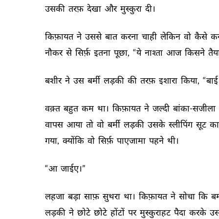
उसकी 
तरफ़ 
देखा 
और 
मुस्कुरा 
दी। 
किफ़ायत 
ने 
उससे 
बात 
करना 
चाही 
लेकिन 
वो 
कैसे 
कर
नौकर 
से 
सिर्फ़ 
इतना 
पूछा, 
“ये 
नाश्ता 
आज 
किसने 
तैय
बशीर 
ने 
उस 
बर्मी 
लड़की 
की 
तरफ़ 
इशारा 
किया, 
“बाई
वक़्त 
बहुत 
कम 
था। 
किफ़ायत 
ने 
जल्दी 
बांका-सजीला 
वापस 
आया 
तो 
वो 
बर्मी 
लड़की 
उसके 
स्लीपिंग 
सूट 
का
गया, 
क्योंकि 
वो 
सिर्फ़ 
पाएजामा 
पहने 
थी। 
“आ 
जाईए।” 
लहजा 
बड़ा 
साफ़ 
सुथरा 
था। 
किफ़ायत 
ने 
सोचा 
कि 
बर्
लड़की 
ने 
छोटे 
छोटे 
होंटों 
पर 
मुस्कुराहट 
पैदा 
करके 
उस