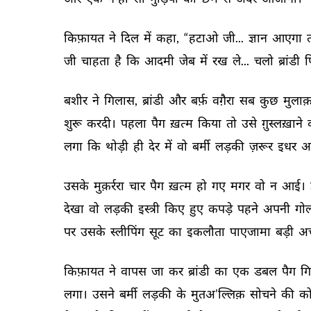
किफ़ायत 
ने 
दिल 
में 
कहा, 
“हटाओ 
जी... 
ज्ञान 
आएगा 
त
जी 
चाहता 
है 
कि 
आदमी 
जेब 
में 
रख 
ले... 
चलो 
ब्रांडी 
प
बशीर 
ने 
गिलास, 
ब्रांडी 
और 
बर्फ़ 
वग़ैरा 
सब 
कुछ 
मुलाक़
शुरू 
करदी। 
पहला 
पैग 
ख़त्म 
किया 
तो 
उसे 
ग़ुस्लख़ाने 
लगा 
कि 
थोड़ी 
ही 
देर 
में 
वो 
बर्मी 
लड़की 
ज़रूर 
इधर 
आ
उसके 
मुक़र्ररा 
चार 
पैग 
ख़त्म 
हो 
गए 
मगर 
वो 
न 
आई। 
देखा 
वो 
लड़की 
इस्त्री 
किए 
हुए 
कपड़े 
पहने 
अपनी 
गोल
पर 
उसके 
स्लीपिंग 
सूट 
का 
इकलौता 
पाएजामा 
बड़ी 
अच
किफ़ायत 
ने 
वापस 
जा 
कर 
ब्रांडी 
का 
एक 
डबल 
पैग 
ग
लगा। 
उसने 
बर्मी 
लड़की 
के 
मुतअ’ल्लिक़ 
सोचने 
की 
को