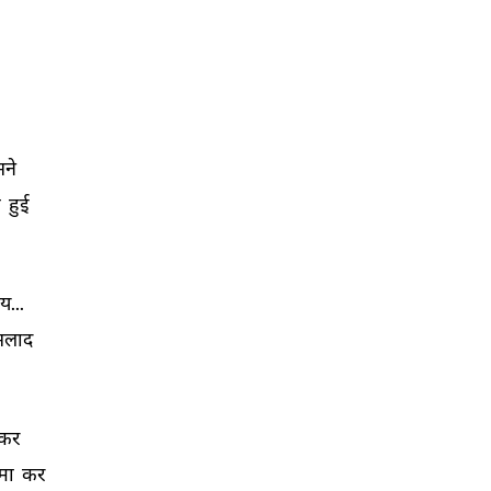
ने 
 
हुई 
य... 
सलाद 
कर 
मा 
कर 