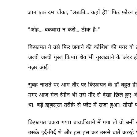
ज्ञान 
एक 
दम 
चौंका, 
“लड़की... 
कहाँ 
है?” 
फिर 
फ़ौरन 
ह
“ओह... 
बकवास 
न 
करो... 
ठीक 
है।” 
किफ़ायत 
ने 
उसे 
फिर 
जगाने 
की 
कोशिश 
की 
मगर 
वो 
जल्दी 
जल्दी 
ग़ुस्ल 
किया। 
शेव 
भी 
ग़ुस्लख़ाने 
के 
अंदर 
ह
नज़र 
आई। 
सुबह 
नाशते 
पर 
आम 
तौर 
पर 
किफ़ायत 
के 
हाँ 
बहुत 
ही
मगर 
आज 
मेज़ 
रंगीन 
थी 
उसे 
ग़ौर 
से 
देखा 
छिले 
हुए 
अं
था, 
बड़े 
ख़ूबसूरत 
तरीक़े 
से 
प्लेट 
में 
सजा 
हुआ। 
तोसों 
प
किफ़ायत 
चकरा 
गया। 
बावर्चीख़ाने 
में 
गया 
तो 
वो 
बर्मी 
उसके 
इर्द-गिर्द 
थे 
और 
हंस 
हंस 
कर 
उससे 
बातें 
कररहे 