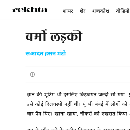
शायर
शेर
शब्दकोश
वीडियो
बर्मी लड़की
सआदत हसन मंटो
ज्ञान 
की 
शूटिंग 
थी 
इसलिए 
किफ़ायत 
जल्दी 
सो 
गया। 
उसे 
कोई 
दिलचस्पी 
नहीं 
थी। 
यूं 
भी 
बंबई 
में 
लोगों 
को 
चार 
पैग 
पिए। 
खाना 
खाया, 
नौकरों 
को 
रुख़सत 
किया 