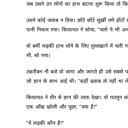
जब 
उसने 
उन 
लोगों 
का 
हाथ 
बटाना 
शुरू 
किया 
तो 
कि
उसने 
कोई 
जवाब 
न 
दिया। 
छोटे 
छोटे 
सुर्ख़ी 
लगे 
होंटों 
स
पानी 
निकल 
गया। 
किफ़ायत 
ने 
सोचा, 
“चलो 
ये 
भी 
अच्
वो 
बर्मी 
लड़की 
हाथ 
धोने 
के 
लिए 
ग़ुस्लख़ाने 
में 
चली 
ग
थी, 
सो 
गया। 
तक़रीबन 
नौ 
बजे 
वो 
जागा 
और 
जागते 
ही 
उसे 
सबसे 
प
जो 
ज्ञान 
के 
साथ 
आई 
थी। 
“कहीं 
ख़्वाब 
तो 
नहीं 
था 
ल
किफ़ायत 
ने 
ग़ौर 
से 
ज्ञान 
की 
तरफ़ 
देखा। 
वो 
पतलून 
क
एक 
आँख 
खोली 
और 
पूछा, 
“क्या 
है?” 
“ये 
लड़की 
कौन 
है?” 