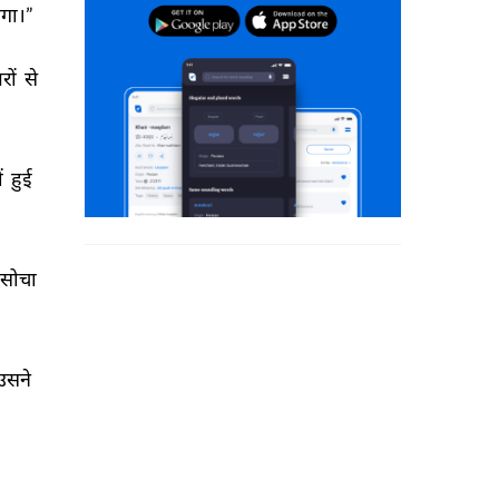
गा।” 
ों 
से 
ं 
हुई 
सोचा 
उसने 