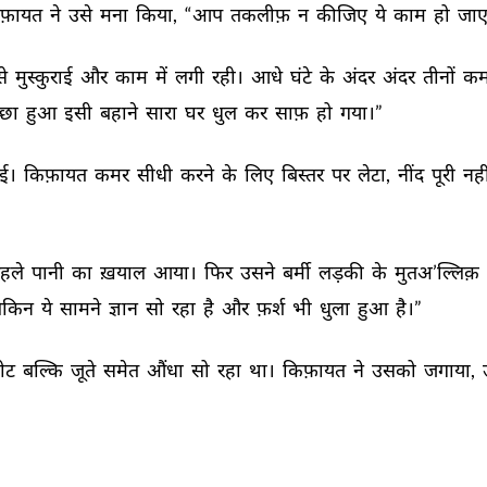
फ़ायत 
ने 
उसे 
मना 
किया, 
“आप 
तकलीफ़ 
न 
कीजिए 
ये 
काम 
हो 
जाए
े 
मुस्कुराई 
और 
काम 
में 
लगी 
रही। 
आधे 
घंटे 
के 
अंदर 
अंदर 
तीनों 
कमर
छा 
हुआ 
इसी 
बहाने 
सारा 
घर 
धुल 
कर 
साफ़ 
हो 
गया।” 
ई। 
किफ़ायत 
कमर 
सीधी 
करने 
के 
लिए 
बिस्तर 
पर 
लेटा, 
नींद 
पूरी 
नही
हले 
पानी 
का 
ख़याल 
आया। 
फिर 
उसने 
बर्मी 
लड़की 
के 
मुतअ’ल्लिक़ 
ेकिन 
ये 
सामने 
ज्ञान 
सो 
रहा 
है 
और 
फ़र्श 
भी 
धुला 
हुआ 
है।” 
ोट 
बल्कि 
जूते 
समेत 
औंधा 
सो 
रहा 
था। 
किफ़ायत 
ने 
उसको 
जगाया, 