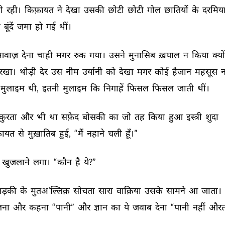
ी 
रही। 
किफ़ायत 
ने 
देखा 
उसकी 
छोटी 
छोटी 
गोल 
छातियों 
के 
दरमिया
 
बूंदें 
जमा 
हो 
गई 
थीं। 
वाज़ 
देना 
चाही 
मगर 
रुक 
गया। 
उसने 
मुनासिब 
ख़याल 
न 
किया 
क्यो
रखा। 
थोड़ी 
देर 
उस 
नीम 
उर्यानी 
को 
देखा 
मगर 
कोई 
हैजान 
महसूस 
न
मुलाइम 
थी, 
इतनी 
मुलाइम 
कि 
निगाहें 
फिसल 
फिसल 
जाती 
थीं। 
कुरता 
और 
भी 
था 
सफ़ेद 
बोसकी 
का 
जो 
तह 
किया 
हुआ 
इस्त्री 
शुदा 
ायत 
से 
मुख़ातिब 
हुई, 
“मैं 
नहाने 
चली 
हूँ।” 
खुजलाने 
लगा। 
“कौन 
है 
ये?” 
ड़की 
के 
मुतअ’ल्लिक़ 
सोचता 
सारा 
वाक़िया 
उसके 
सामने 
आ 
जाता। 
ना 
और 
कहना 
“पानी” 
और 
ज्ञान 
का 
ये 
जवाब 
देना 
“पानी 
नहीं 
औरत