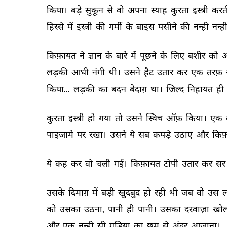
किया। 
बड़े 
सुकून 
से 
वो 
अपना 
स्याह 
कुरता 
इस्त्री 
करत
हिस्से 
में 
इस्त्री 
की 
गर्मी 
के 
बाइस 
पसीने 
की 
नन्ही 
नन्ही
किफ़ायत 
ने 
ज्ञान 
के 
बारे 
में 
पूछने 
के 
लिए 
बशीर 
को 
आ
लड़की 
आधी 
नंगी 
थी। 
उसने 
हैट 
उतार 
कर 
एक 
तरफ़ 
किया... 
लड़की 
का 
बदन 
बेदाग़ 
था। 
जिल्द 
निहायत 
ही 
कुरता 
इस्त्री 
हो 
गया 
तो 
उसने 
स्विच 
ऑफ़ 
किया। 
एक 
पाइजामे 
पर 
रखा। 
उसने 
ये 
सब 
कपड़े 
उठाए 
और 
किफ़
ये 
कह 
कर 
वो 
चली 
गई। 
किफ़ायत 
टोपी 
उतार 
कर 
सर 
उसके 
दिमाग़ 
में 
बड़ी 
खुदबुद 
हो 
रही 
थी 
जब 
वो 
उस 
ल
को 
उसका 
उठना, 
पानी 
ही 
पानी। 
उसका 
दरवाज़ा 
खोल
और 
एक 
नन्ही 
सी 
गुड़िया 
का 
छम 
से 
अंदर 
आजाना। 