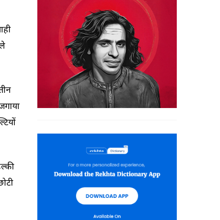
ाही 
ले 
तीन 
जगाया 
्टियों 
ल्की 
छोटी 