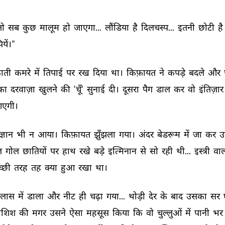
ो 
सब 
कुछ 
मालूम 
हो 
जाएगा... 
लौंडिया 
है 
दिलचस्प... 
इतनी 
छोटी 
है 
ियें।” 
ाती 
कमरे 
में 
तिपाई 
पर 
रख 
दिया 
था। 
किफ़ायत 
ने 
कपड़े 
बदले 
और 
का 
दरवाज़ा 
खुलने 
की 
‘चूँ’ 
सुनाई 
दी। 
दूसरा 
पैग 
डाल 
कर 
वो 
इंतिज़ार 
एगी। 
ज्ञान 
भी 
न 
आया। 
किफ़ायत 
झुँझला 
गया। 
अंदर 
बेडरूम 
में 
जा 
कर 
उ
 
गोल 
छातियों 
पर 
हाथ 
रखे 
बड़े 
इत्मिनान 
से 
सो 
रही 
थी... 
इस्त्री 
वाल
्छी 
तरह 
तह 
क्या 
हुआ 
रखा 
था। 
िलास 
में 
डाला 
और 
नीट 
ही 
चढ़ा 
गया... 
थोड़ी 
देर 
के 
बाद 
उसका 
सर 
शिश 
की 
मगर 
उसने 
ऐसा 
महसूस 
किया 
कि 
वो 
चुल्लुओं 
में 
पानी 
भर 