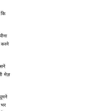
कि 
पीना 
करने 
सने 
ी 
मेज़ 
घूमने 
भर 