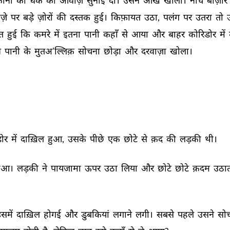
ानों 
को 
धक 
की 
आवाज़ 
सुनाई 
दी। 
उसने 
आँखें 
खोलीं। 
नीचे 
बाज़ार 
़े 
पर 
बड़े 
ज़ोरों 
की 
दस्तक 
हुई। 
किफ़ायत 
उठा, 
पलंग 
पर 
उतरा 
तो 
त 
हुई 
कि 
कमरे 
में 
इतना 
पानी 
कहाँ 
से 
आया 
और 
बाहर 
कोरिडोर 
में 
 
पानी 
के 
मुतअ’ल्लिक़ 
सोचना 
छोड़ा 
और 
दरवाज़ा 
खोला। 
ोर 
में 
दाख़िल 
हुआ, 
उसके 
पीछे 
एक 
छोटे 
से 
क़द 
की 
लड़की 
थी। 
ुआ। 
लड़की 
ने 
पायजामा 
ऊपर 
उठा 
लिया 
और 
छोटे 
छोटे 
क़दम 
उठात
समें 
दाख़िल 
होगई 
और 
डुबकियां 
लगाने 
लगी। 
सबसे 
पहले 
उसने 
सोच