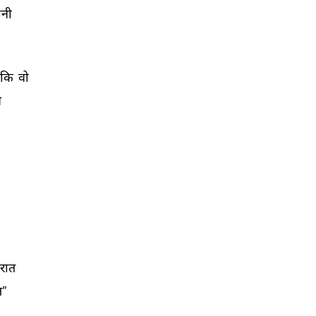
नी 
ंकि 
वो 
 
रात 
” 