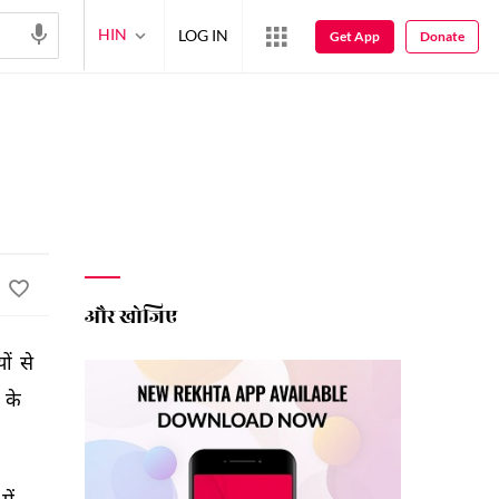
HIN
LOG IN
Get App
Donate
और खोजिए
ं 
से 
 
के 