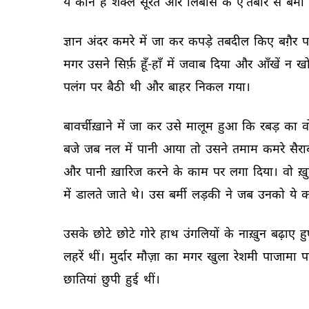
ये 
कौन 
है 
शक्ल 
सूरत 
और 
लिबास 
के 
ए’तबार 
से 
बर्मी 
ज्ञान 
अंदर 
कमरे 
में 
जा 
कर 
कपड़े 
तबदील 
किए 
बग़ैर 
प
मगर 
उसने 
सिर्फ़ 
हूँ-हाँ 
में 
जवाब 
दिया 
और 
आँखें 
न 
खो
पलंग 
पर 
बैठी 
थी 
और 
बाहर 
निकल 
गया। 
बावर्चीख़ाने 
में 
जा 
कर 
उसे 
मालूम 
हुआ 
कि 
रबड़ 
का 
व
बजे 
जब 
नल 
में 
पानी 
आया 
तो 
उसने 
तमाम 
कमरे 
सैरा
और 
पानी 
ख़ारिज 
करने 
के 
काम 
पर 
लगा 
दिया। 
वो 
ख़
में 
डालते 
जाते 
थे। 
उस 
बर्मी 
लड़की 
ने 
जब 
उनको 
ये 
क
उसके 
छोटे 
छोटे 
गोरे 
हाथ 
उंगलियों 
के 
नाख़ुन 
बढ़ाए 
हु
लहरें 
थीं। 
मुर्दार 
मौज़ा 
का 
मगर 
खुला 
रेशमी 
पाजामा 
प
छातियां 
छुपी 
हुई 
थीं। 