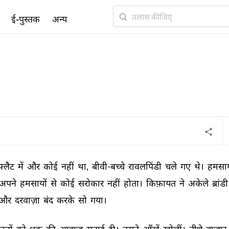
ई-पुस्तक
अन्य
फ़्लैट 
में 
और 
कोई 
नहीं 
था, 
बीवी-बच्चे 
रावलपिंडी 
चले 
गए 
थे। 
हमसायो
अपने 
हमसायों 
से 
कोई 
सरोकार 
नहीं 
होता। 
किफ़ायत 
ने 
अकेले 
ब्रांडी
और 
दरवाज़ा 
बंद 
करके 
सो 
गया। 