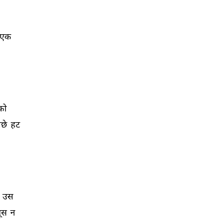
एक 
को 
छे 
हट 
 
उस 
ूस 
न 