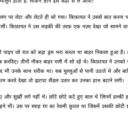
मालूम 
होती 
है, 
लेकिन 
ज्ञान 
इसे 
कहाँ 
से 
ले 
आया? 
लंग 
पर 
लेटा 
और 
लेटते 
ही 
सो 
गया। 
किफ़ायत 
ने 
उससे 
बात 
करना 
च
लीं। 
किफ़ायत 
ने 
उस 
लड़की 
की 
तरफ़ 
एक 
नज़र 
देखा 
जो 
सामने 
वा
ो 
पाइप 
जो 
रात 
को 
बड़ा 
ड्रम 
भरा 
करता 
था 
बाहर 
निकला 
हुआ 
है। 
ब 
करदिए। 
तीनों 
नौकर 
बाहर 
गली 
में 
सो 
रहे 
थे। 
किफ़ायत 
ने 
उनको 
ुद 
भी 
उनके 
साथ 
शरीक 
था। 
सब 
चुल्लुओं 
से 
पानी 
उठाते 
थे 
और 
बाल
ाम 
करते 
देखा 
तो 
झटपट 
सैंडल 
उतार 
कर 
उनका 
हाथ 
बटाने 
लगी। 
ए 
और 
सुर्ख़ी 
लगे 
नहीं 
थे। 
छोटे 
छोटे 
कटे 
हुए 
बाल 
थे 
जिनमें 
हल्की 
ह
हने 
थी। 
उस 
पर 
स्याह 
रंग 
का 
रेशमी 
कुरता 
था 
जिसमें 
उसकी 
छोटी 