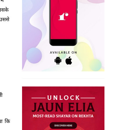
में 
उसके 
उससे 
ी 
ा 
कि 