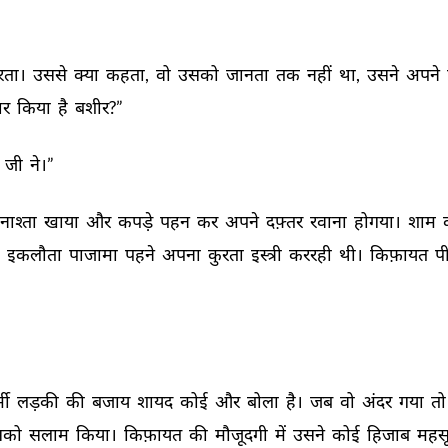
ता। 
उससे 
क्या 
कहता, 
वो 
उसको 
जानता 
तक 
नहीं 
था, 
उसने 
अपने 
ार 
किया 
है 
बशीर?” 
 
जी 
ने।” 
नाश्ता 
खाया 
और 
कपड़े 
पहन 
कर 
अपने 
दफ़्तर 
रवाना 
होगया। 
शाम 
 
इकलौता 
पाजामा 
पहने 
अपना 
कुरता 
इस्त्री 
कररही 
थी। 
किफ़ायत 
पी
मी 
लड़की 
की 
बजाय 
शायद 
कोई 
और 
बोला 
है। 
जब 
वो 
अंदर 
गया 
तो
को 
सलाम 
किया। 
किफ़ायत 
की 
मौजूदगी 
में 
उसने 
कोई 
हिजाब 
महस