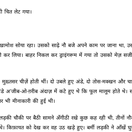
ी 
चित 
लेट 
गया। 
ख़ामोश 
सोया 
रहा। 
उसको 
साढ़े 
नौ 
बजे 
अपने 
काम 
पर 
जाना 
था, 
उस
ी 
कर 
लिया। 
बाहर 
निकल 
कर 
ड्राइंगरूम 
में 
गया 
तो 
उसको 
मेज़ 
सजी
 
मुख़्तसर 
चीज़ें 
होती 
थीं। 
दो 
उबले 
हुए 
अंडे, 
दो 
तोस-मक्खन 
और 
चा
डे 
अ’जीब-ओ-ग़रीब 
अंदाज़ 
में 
कटे 
हुए 
थे 
कि 
फूल 
मालूम 
होते 
थे। 
र 
भी 
मीनाकारी 
की 
हुई 
थी। 
लड़की 
चौकी 
पर 
बैठी 
सामने 
अँगीठी 
रखे 
कुछ 
कह 
रही 
थी, 
तीनों 
नौ
थे। 
किफ़ायत 
को 
देख 
कर 
वह 
उठ 
खड़े 
हुए। 
बर्मी 
लड़की 
ने 
आँखें 
घु