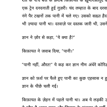
रात 
के 
पाँच 
बजे 
के 
क़रीब 
किफ़ायत 
के 
ख़ुमारआलूद 
क
एक 
ट्रेन 
दनदनाती 
हुई 
गुज़री। 
चंद 
लम्हात 
के 
बाद 
दरवाज
नंगे 
पैर 
टखनों 
तक 
पानी 
में 
चले 
गए। 
उसको 
सख़्त 
हैर
भी 
ज़्यादा 
पानी 
था। 
दरवाज़े 
पर 
दस्तक 
जारी 
थी, 
उसने
ज्ञान 
ने 
ज़ोर 
से 
कहा, 
“ये 
क्या 
है?” 
किफ़ायत 
ने 
जवाब 
दिया, 
“पानी।” 
“पानी 
नहीं, 
औरत!” 
ये 
कह 
कर 
ज्ञान 
नीम 
अंधेरे 
कोरिड
ज्ञान 
को 
फ़र्श 
पर 
फैले 
हुए 
पानी 
का 
कुछ 
एहसास 
न 
ह
ज्ञान 
के 
पीछे 
चली 
गई। 
किफ़ायत 
के 
ज़ेहन 
में 
पहले 
पानी 
था। 
अब 
ये 
लड़की 
उ