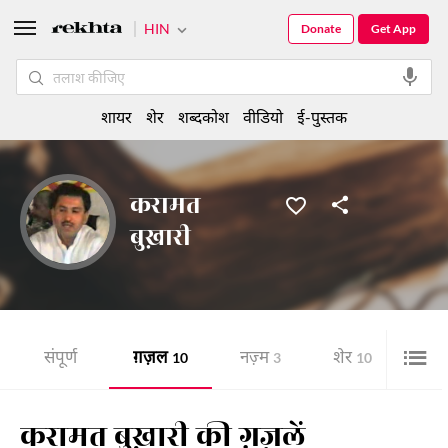
HIN
Donate
Get App
शायर
शेर
शब्दकोश
वीडियो
ई-पुस्तक
करामत
बुख़ारी
संपूर्ण
ग़ज़ल
नज़्म
शेर
10
3
10
करामत बुख़ारी की ग़ज़लें