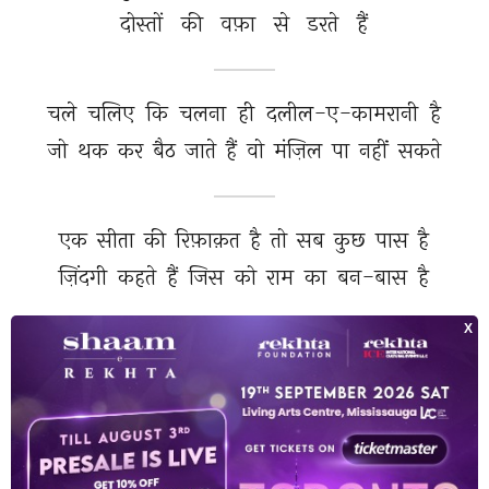
दोस्तों 
की 
वफ़ा 
से 
डरते 
हैं 
चले 
चलिए 
कि 
चलना 
ही 
दलील-ए-कामरानी 
है 
जो 
थक 
कर 
बैठ 
जाते 
हैं 
वो 
मंज़िल 
पा 
नहीं 
सकते 
एक 
सीता 
की 
रिफ़ाक़त 
है 
तो 
सब 
कुछ 
पास 
है 
ज़िंदगी 
कहते 
हैं 
जिस 
को 
राम 
का 
बन-बास 
है 
गुमशुदगी 
ही 
अस्ल 
में 
यारो 
राह-नुमाई 
करती 
है 
राह 
दिखाने 
वाले 
पहले 
बरसों 
राह 
भटकते 
हैं 