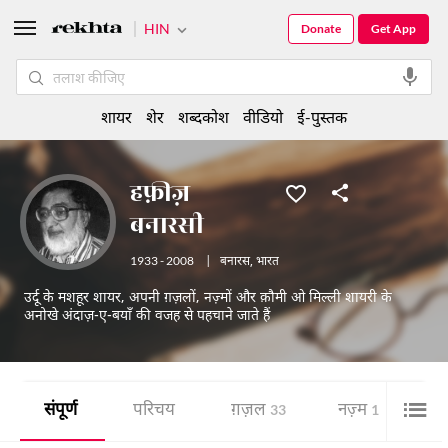
HIN
Donate
Get App
शायर
शेर
शब्दकोश
वीडियो
ई-पुस्तक
हफ़ीज़
बनारसी
1933 - 2008
|
बनारस
,
भारत
उर्दू के मशहूर शायर, अपनी ग़ज़लों, नज़्मों और क़ौमी ओ मिल्ली शायरी के
अनोखे अंदाज़-ए-बयाँ की वजह से पहचाने जाते हैं
संपूर्ण
परिचय
ग़ज़ल
नज़्म
शे
33
1