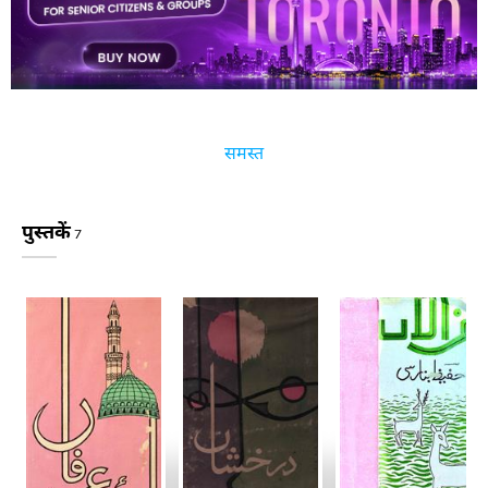
सभी 
के 
दीप 
सुंदर 
हैं 
हमारे 
क्या 
तुम्हारे 
क्या 
उजाला 
हर 
तरफ़ 
है 
इस 
किनारे 
उस 
किनारे 
क्या 
समस्त
पुस्तकें
7