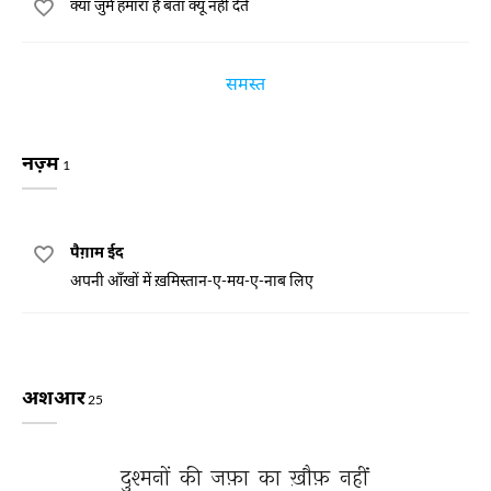
क्या जुर्म हमारा है बता क्यूँ नहीं देते
समस्त
नज़्म
1
पैग़ाम ईद
अपनी आँखों में ख़मिस्तान-ए-मय-ए-नाब लिए
अशआर
25
दुश्मनों 
की 
जफ़ा 
का 
ख़ौफ़ 
नहीं 