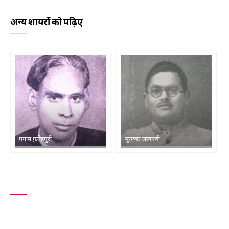
अन्य शायरों को पढ़िए
पयाम फ़तेहपुरी
मुनव्वर लखनवी
शायरों की सूची