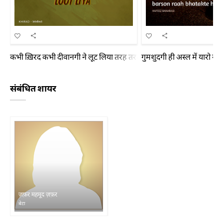
कभी ख़िरद कभी दीवानगी ने लूट लिया तरह तरह से हमें ज़िंदगी ने लूट लिया
गुमशुदगी ही अस्ल में यारो रा
संबंधित शायर
ज़फ़र महमूद ज़फ़र
बेटा