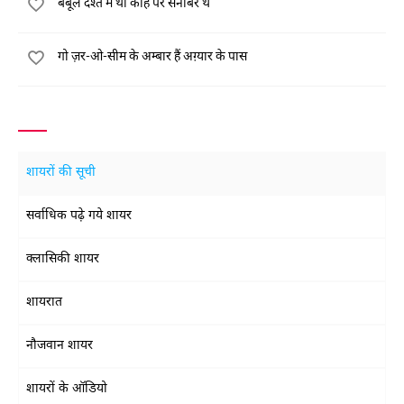
बबूल दश्त में थी कोह पर सनोबर थे
गो ज़र-ओ-सीम के अम्बार हैं अग़्यार के पास
शायरों की सूची
सर्वाधिक पढ़े गये शायर
क्लासिकी शायर
शायरात
नौजवान शायर
शायरों के ऑडियो