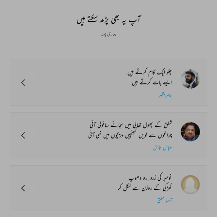
آپ یہ بھی پڑھ سکتے ہیں
ہماری پسند
چلو ایک کام کرتے ہیں
ایسے بات کرتے ہیں
عامر اظہر
شفق کے پھول تھالی میں سجائے سانولی آئی
چراغوں سے لویں کھینچیں دریچوں میں نمی آئی
عباس تابش
نومبر کی زرد_رو دھوپ
کھڑکی کے روزن سے نکل کر
آمنہ مفتی