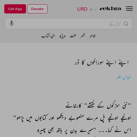
URD
Get App
Donate
شاعر
شعر
لغت
ویڈیو
ای-کتاب
اپنے اپنے سوراخوں کا ڈر
عباس اطہر
''نئی 
سڑکوں 
کے 
نقشے'' 
کارخانے 
اونچے 
اونچے 
پل 
مرے 
منصوبے 
دیکھو 
اور 
کتابوں 
میں 
پڑھو'' 
اس 
نے 
کہا۔۔۔ 
''میرے 
بدن 
پر 
ہاتھ 
بھی 
پھیرو 