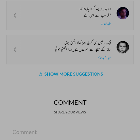
وہ جد_و_جہد کرنا چاہتا تھا
مگر جب سے اس نے
عابد ادیب
ایک دھیمی سی گرج الھڑ گھٹا اٹھتی ہوئی
ساز کے سینے سے صوت_بے_صدا اٹھتی ہوئی
عبد الحمید عدم
SHOW MORE SUGGESTIONS
COMMENT
SHARE YOUR VIEWS
Comment