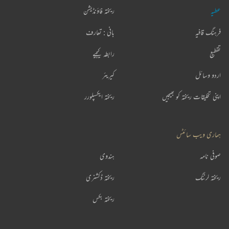
عطیہ
ریختہ فاؤنڈیشن
فرہنگ قافیہ
بانی : تعارف
تقطیع
رابطہ کیجیے
اردو وسائل
کیریئر
اپنی تخلیقات ریختہ کو بھیجیں
ریختہ ایکسپلورر
ہماری ویب سائٹس
صوفی نامہ
ہندوی
ریختہ لرننگ
ریختہ ڈکشنری
ریختہ بکس