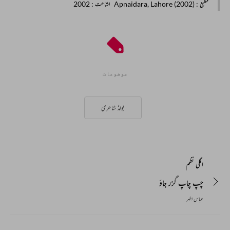
مطبع
: Apnaidara, Lahore (2002)
اشاعت
: 2002
موضوعات
بولڈ شاعری
اگلی نظم
چپ چاپ گزر جاؤ
عباس اطہر