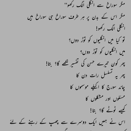
مگر 
سوراخ 
سے 
انگلی 
الگ 
رکھو'' 
مگر 
اس 
کے 
بدن 
پر 
ہر 
طرف 
سوراخ 
ہی 
سوراخ 
ہیں 
انگلی 
الگ 
رکھو! 
تو 
کیا 
میں 
انگلیوں 
کو 
توڑ 
دوں؟ 
میں 
انگلیوں 
کو 
توڑ 
دوں؟ 
پھر 
کون 
تیرے 
حسن 
کی 
تفسیر 
لکھے 
گا؟ 
بتا! 
پھر 
یہ 
تسلسل 
رات 
دن 
کا 
چاند 
سورج 
کا 
اکیلے 
موسموں 
کا 
مسئلوں 
اور 
مشکلوں 
کا 
کیسے 
ٹوٹے 
گا؟ 
بتا! 
اس 
نے 
ہمیں 
ایک 
دوسرے 
سے 
چھپ 
کے 
رہنے 
کے 
لئے 