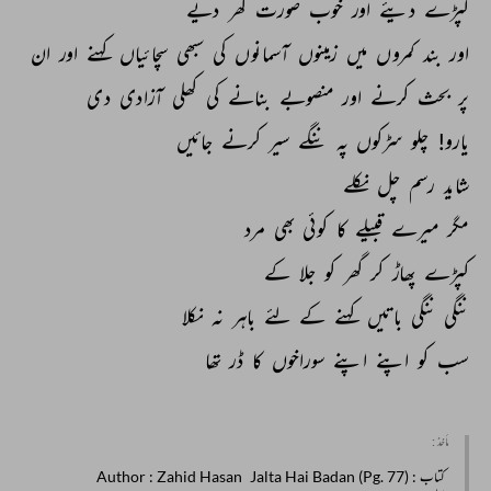
کپڑے 
دیئے 
اور 
خوب 
صورت 
گھر 
دیے 
اور 
بند 
کمروں 
میں 
زمینوں 
آسمانوں 
کی 
سبھی 
سچائیاں 
کہنے 
اور 
ان 
پر 
بحث 
کرنے 
اور 
منصوبے 
بنانے 
کی 
کھلی 
آزادی 
دی 
یارو! 
چلو 
سڑکوں 
پہ 
ننگے 
سیر 
کرنے 
جائیں 
شاید 
رسم 
چل 
نکلے 
مگر 
میرے 
قبیلے 
کا 
کوئی 
بھی 
مرد 
کپڑے 
پھاڑ 
کر 
گھر 
کو 
جلا 
کے 
ننگی 
ننگی 
باتیں 
کہنے 
کے 
لئے 
باہر 
نہ 
نکلا 
سب 
کو 
اپنے 
اپنے 
سوراخوں 
کا 
ڈر 
تھا 
مأخذ :
کتاب
: Jalta Hai Badan (Pg. 77)
: Zahid Hasan
Author