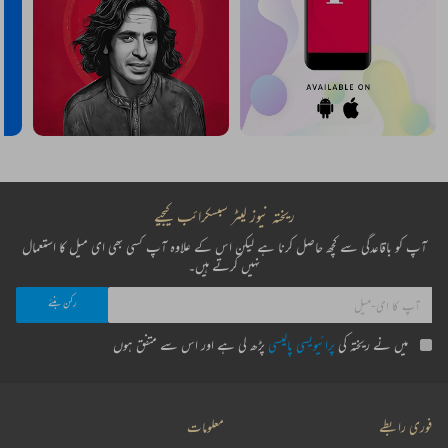
ریختہ نیوز لیٹر سبسکرائب کیجیے
آپ کو باقاعدگی سے کچھ حاصل کرنا ہے لیکن اس کے علاوہ آپ کسی بھی ای میل کا استعمال
نہیں کرتے ہیں۔
میں نے ریختہ کی
پرائیویسی پالیسی
پڑھ لی ہے اور اس سے متفق ہوں
فوری رابطے
معلومات