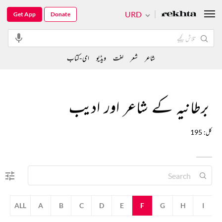
URD
Get App
Donate
شاعر
شعر
لغت
ویڈیو
ای-کتاب
برطانیہ کے شاعر اور ادیب
کل: 195
ALL
A
B
C
D
E
F
G
H
I