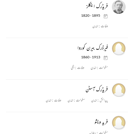
فریڈرک اینگلز
1820 - 1895
وفات :
لندن
فیرڈرک بیرن کوروا
1860 - 1913
سکونت :
لندن
وفات :
اٹلی
فریڈرک آسٹن
پیدائش :
لندن
سکونت :
لندن
وفات :
لندن
فريد ويشو
سکونت :
برطانیہ