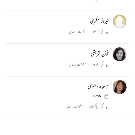
فیروز مکرجی
پیدائش :
لکھنؤ
سکونت :
لندن
فوزیہ قریشی
پیدائش :
لاہور
سکونت :
لندن
فرخندہ رضوی
1956
پیدائش :
پاکستان
سکونت :
لندن