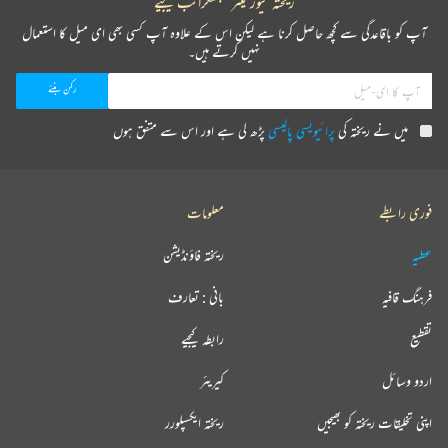
ریختہ نیوز لیٹر سبسکرائب کیجیے
آپ کو باقاعدگی سے کچھ حاصل کرنا ہے لیکن اس کے علاوہ آپ کسی بھی ای میل کا استعمال
نہیں کرتے ہیں۔
میں نے ریختہ کی
پرائیویسی پالیسی
پڑھ لی ہے اور اس سے متفق ہوں
فوری رابطے
معلومات
عطیہ
ریختہ فاؤنڈیشن
فرہنگ قافیہ
بانی : تعارف
تقطیع
رابطہ کیجیے
اردو وسائل
کیریئر
اپنی تخلیقات ریختہ کو بھیجیں
ریختہ ایکسپلورر