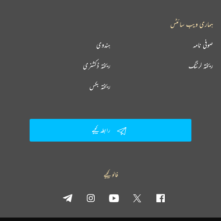
ہماری ویب سائٹس
صوفی نامہ
ہندوی
ریختہ لرننگ
ریختہ ڈکشنری
ریختہ بکس
رابطہ کیجیے
فالو کیجیے