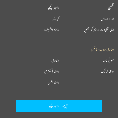
تقطیع
رابطہ کیجیے
اردو وسائل
کیریئر
اپنی تخلیقات ریختہ کو بھیجیں
ریختہ ایکسپلورر
ہماری ویب سائٹس
صوفی نامہ
ہندوی
ریختہ لرننگ
ریختہ ڈکشنری
ریختہ بکس
رابطہ کیجیے