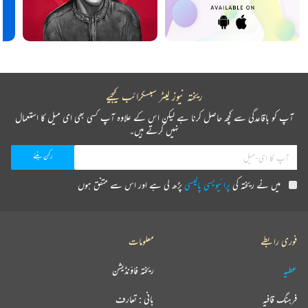
ریختہ نیوز لیٹر سبسکرائب کیجیے
آپ کو باقاعدگی سے کچھ حاصل کرنا ہے لیکن اس کے علاوہ آپ کسی بھی ای میل کا استعمال
نہیں کرتے ہیں۔
میں نے ریختہ کی
پرائیویسی پالیسی
پڑھ لی ہے اور اس سے متفق ہوں
فوری رابطے
معلومات
عطیہ
ریختہ فاؤنڈیشن
فرہنگ قافیہ
بانی : تعارف