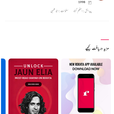
1998
پیدائش :
اعظم گڑہ
سکونت :
ابو ظہبی
مزید دریافت کیجیے