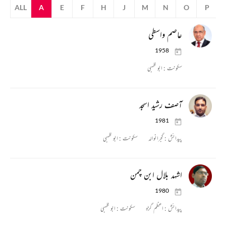
ALL
A
E
F
H
J
M
N
O
P
عاصم واسطی
1958
سکونت :
ابو ظہبی
آصف رشید اسجد
1981
پیدائش :
گجرانوالہ
سکونت :
ابو ظہبی
اشہد بلال ابن چمن
1980
پیدائش :
اعظم گڑہ
سکونت :
ابو ظہبی