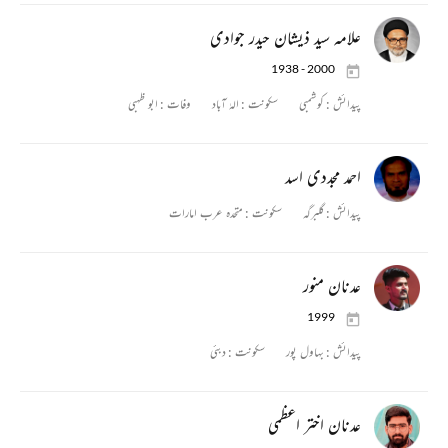
علامہ سید ذیشان حیدر جوادی
1938 - 2000
پیدائش :
کوشمبی
سکونت :
الہٰ آباد
وفات :
ابو ظہبی
احمد مجددی اسد
پیدائش :
گلبرگہ
سکونت :
متحدہ عرب امارات
عدنان منور
1999
پیدائش :
بہاول پور
سکونت :
دبئی
عدنان اختر اعظمی