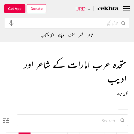
URD
Get App
Donate
شاعر
شعر
لغت
ویڈیو
ای-کتاب
متحدہ عرب امارات کے شاعر اور
ادیب
کل: 47