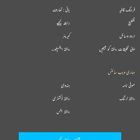
فرہنگ قافیہ
بانی : تعارف
تقطیع
رابطہ کیجیے
اردو وسائل
کیریئر
اپنی تخلیقات ریختہ کو بھیجیں
ریختہ ایکسپلورر
ہماری ویب سائٹس
صوفی نامہ
ہندوی
ریختہ لرننگ
ریختہ ڈکشنری
ریختہ بکس
رابطہ کیجیے