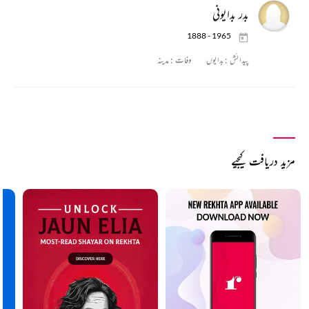
بدر بدایونی
1888 - 1965
پیدائش :
بدایوں
وفات :
مدینہ
مزید دریافت کیجیے