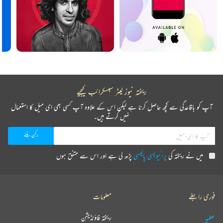
ریختہ نیوز لیٹر سبسکرائب کیجیے
آپ کو باقاعدگی سے کچھ حاصل کرنا ہے لیکن اس کے علاوہ آپ کسی بھی ای میل کا استعمال
نہیں کرتے ہیں۔
میں نے ریختہ کی
پرائیویسی پالیسی
پڑھ لی ہے اور اس سے متفق ہوں
فوری رابطے
معلومات
عطیہ
ریختہ فاؤنڈیشن