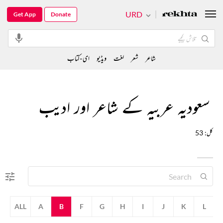
URD
Get App
Donate
شاعر
شعر
لغت
ویڈیو
ای-کتاب
سعودیہ عربیہ کے شاعر اور ادیب
کل: 53
ALL
A
B
F
G
H
I
J
K
L