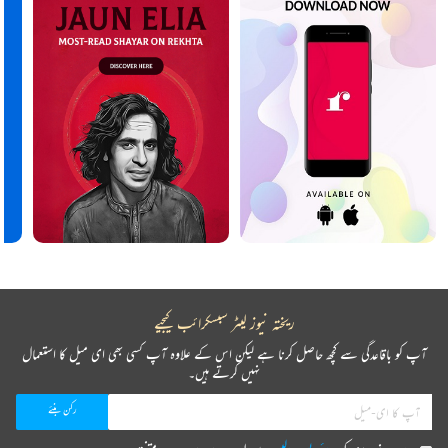
ریختہ نیوز لیٹر سبسکرائب کیجیے
آپ کو باقاعدگی سے کچھ حاصل کرنا ہے لیکن اس کے علاوہ آپ کسی بھی ای میل کا استعمال
نہیں کرتے ہیں۔