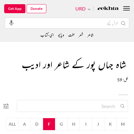
URD
Get App
Donate
شاعر
شعر
لغت
ویڈیو
ای-کتاب
شاہ جہاں پور کے شاعر اور ادیب
کل: 59
ALL
A
D
F
G
H
I
J
K
M