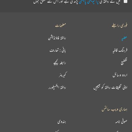
میں نے ریختہ کی
پرائیویسی پالیسی
پڑھ لی ہے اور اس سے متفق ہوں
فوری رابطے
معلومات
عطیہ
ریختہ فاؤنڈیشن
فرہنگ قافیہ
بانی : تعارف
تقطیع
رابطہ کیجیے
اردو وسائل
کیریئر
اپنی تخلیقات ریختہ کو بھیجیں
ریختہ ایکسپلورر
ہماری ویب سائٹس
صوفی نامہ
ہندوی