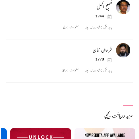
فصیح اکمل
1944
پیدائش :
شاہ جہاں پور
سکونت :
دلی
فرحان خان
1978
پیدائش :
شاہ جہاں پور
سکونت :
دبئی
مزید دریافت کیجیے