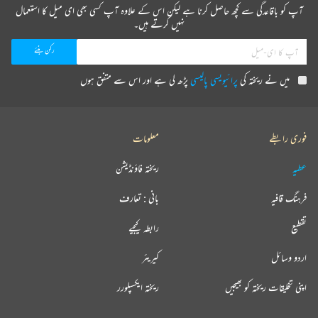
آپ کو باقاعدگی سے کچھ حاصل کرنا ہے لیکن اس کے علاوہ آپ کسی بھی ای میل کا استعمال
نہیں کرتے ہیں۔
میں نے ریختہ کی
پرائیویسی پالیسی
پڑھ لی ہے اور اس سے متفق ہوں
فوری رابطے
معلومات
عطیہ
ریختہ فاؤنڈیشن
فرہنگ قافیہ
بانی : تعارف
تقطیع
رابطہ کیجیے
اردو وسائل
کیریئر
اپنی تخلیقات ریختہ کو بھیجیں
ریختہ ایکسپلورر