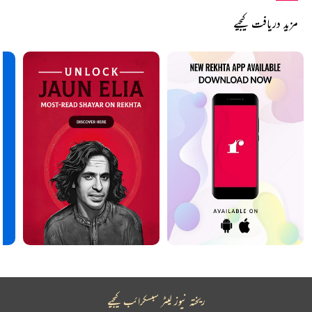
مزید دریافت کیجیے
ریختہ نیوز لیٹر سبسکرائب کیجیے