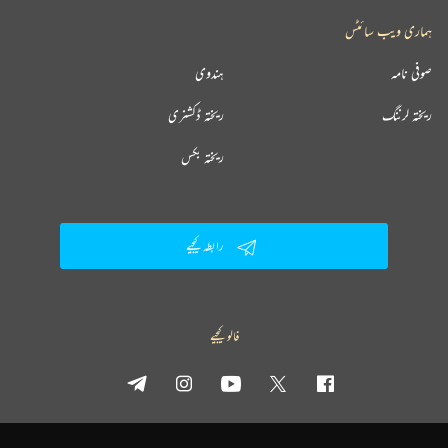
ہماری ویب سائٹس
صوفی نامہ
ہندوی
ریختہ لرننگ
ریختہ ڈکشنری
ریختہ بکس
رابطہ کیجیے
فالو کیجیے