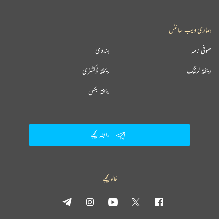
ہماری ویب سائٹس
صوفی نامہ
ہندوی
ریختہ لرننگ
ریختہ ڈکشنری
ریختہ بکس
رابطہ کیجیے
فالو کیجیے