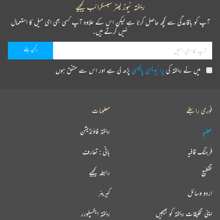
ریختہ نیوز لیٹر سبسکرائب کیجیے
آپ کو باقاعدگی سے کچھ حاصل کرنا ہے لیکن اس کے علاوہ آپ کسی بھی ای میل کا استعمال
نہیں کرتے ہیں۔
میں نے ریختہ کی
پرائیویسی پالیسی
پڑھ لی ہے اور اس سے متفق ہوں
فوری رابطے
معلومات
عطیہ
ریختہ فاؤنڈیشن
فرہنگ قافیہ
بانی : تعارف
تقطیع
رابطہ کیجیے
اردو وسائل
کیریئر
اپنی تخلیقات ریختہ کو بھیجیں
ریختہ ایکسپلورر