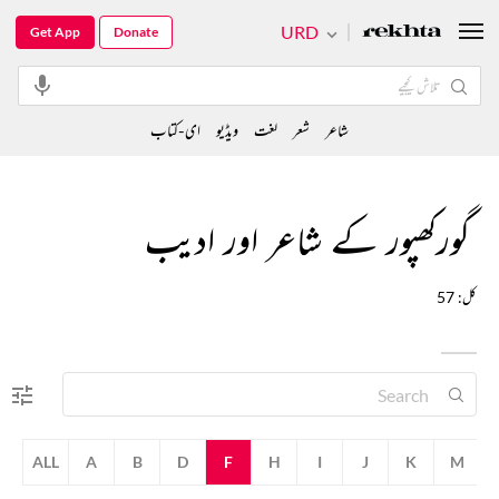
URD
Get App
Donate
شاعر
شعر
لغت
ویڈیو
ای-کتاب
گورکھپور کے شاعر اور ادیب
کل: 57
ALL
A
B
D
F
H
I
J
K
M