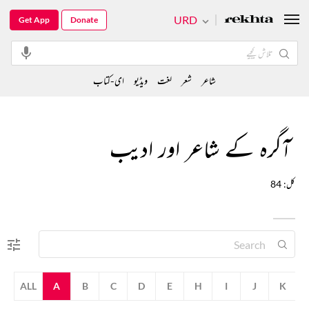
URD
Get App
Donate
شاعر
شعر
لغت
ویڈیو
ای-کتاب
آگرہ کے شاعر اور ادیب
کل: 84
ALL
A
B
C
D
E
H
I
J
K