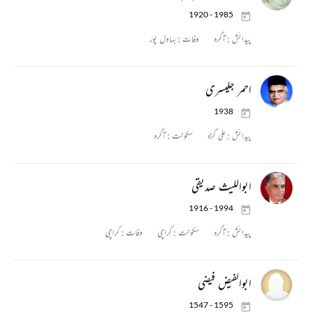
1920 - 1985
پیدائش :
آگرہ
وفات :
بہاول پور
احمر جلیسری
1938
پیدائش :
علی گڑہ
سکونت :
آگرہ
ابواللیث صدیقی
1916 - 1994
پیدائش :
آگرہ
سکونت :
کراچی
وفات :
کراچی
ابوالفیض فیضی
1547 - 1595