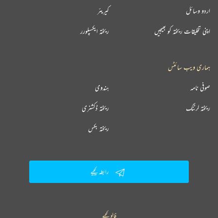
اردو وسائل
کیریئر
اپنی تخلیقات ریختہ کو بھیجیں
ریختہ ایکسپلورر
ہماری ویب سائٹس
صوفی نامہ
ہندوی
ریختہ لرننگ
ریختہ ڈکشنری
ریختہ بکس
رابطہ کیجیے
فالو کیجیے