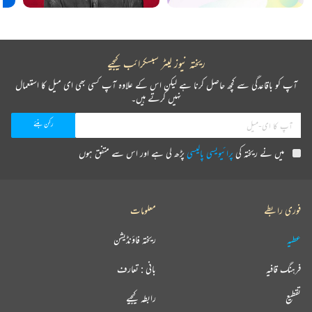
ریختہ نیوز لیٹر سبسکرائب کیجیے
آپ کو باقاعدگی سے کچھ حاصل کرنا ہے لیکن اس کے علاوہ آپ کسی بھی ای میل کا استعمال
نہیں کرتے ہیں۔
میں نے ریختہ کی
پرائیویسی پالیسی
پڑھ لی ہے اور اس سے متفق ہوں
فوری رابطے
معلومات
عطیہ
ریختہ فاؤنڈیشن
فرہنگ قافیہ
بانی : تعارف
تقطیع
رابطہ کیجیے