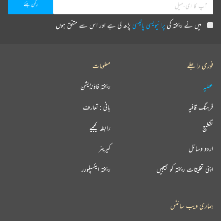
میں نے ریختہ کی
پرائیویسی پالیسی
پڑھ لی ہے اور اس سے متفق ہوں
فوری رابطے
معلومات
عطیہ
ریختہ فاؤنڈیشن
فرہنگ قافیہ
بانی : تعارف
تقطیع
رابطہ کیجیے
اردو وسائل
کیریئر
اپنی تخلیقات ریختہ کو بھیجیں
ریختہ ایکسپلورر
ہماری ویب سائٹس