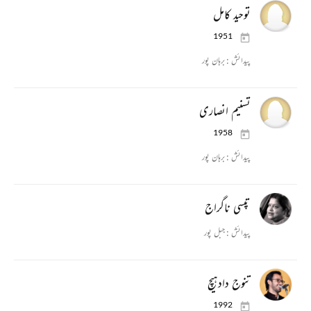
توحید کامل
1951
پیدائش :
برہان پور
تسنیم انصاری
1958
پیدائش :
برہان پور
تپسی ناگراج
پیدائش :
جبل پور
تنوج دادهیچ
1992