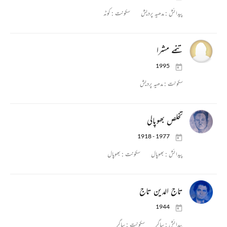
پیدائش :
مدھیہ پردیش
سکونت :
کوٹہ
تنمے مشرا
1995
سکونت :
مدھیہ پردیش
تخلص بھوپالی
1918 - 1977
پیدائش :
بھوپال
سکونت :
بھوپال
تاج الدین تاج
1944
پیدائش :
ساگر
سکونت :
ساگر