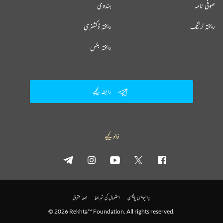
صوفی نامہ
ہندوی
ریختہ لرننگ
ریختہ ڈکشنری
ریختہ بکس
رابطہ کیجیے
فالو کیجیے
پرائیویسی پالیسی
استعمال کی شرائط
جملہ حقوق
© 2026 Rekhta™ Foundation. All rights reserved.