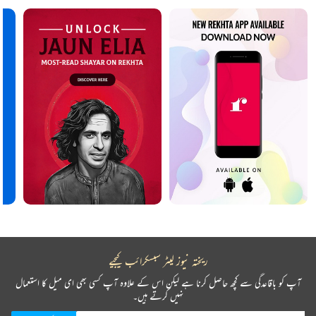
ریختہ نیوز لیٹر سبسکرائب کیجیے
آپ کو باقاعدگی سے کچھ حاصل کرنا ہے لیکن اس کے علاوہ آپ کسی بھی ای میل کا استعمال
نہیں کرتے ہیں۔