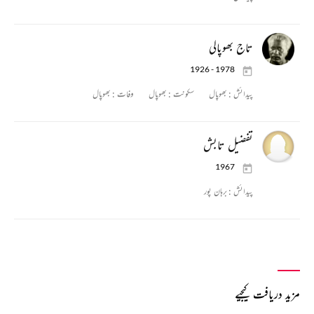
تاج بھوپالی
1926 - 1978
پیدائش :
بھوپال
سکونت :
بھوپال
وفات :
بھوپال
تفضیل تابش
1967
پیدائش :
برہان پور
مزید دریافت کیجیے