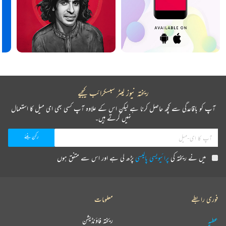
ریختہ نیوز لیٹر سبسکرائب کیجیے
آپ کو باقاعدگی سے کچھ حاصل کرنا ہے لیکن اس کے علاوہ آپ کسی بھی ای میل کا استعمال
نہیں کرتے ہیں۔
میں نے ریختہ کی
پرائیویسی پالیسی
پڑھ لی ہے اور اس سے متفق ہوں
فوری رابطے
معلومات
عطیہ
ریختہ فاؤنڈیشن