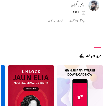
اویس گراچ
1994
پیدائش :
راجکوٹ
سکونت :
راجکوٹ
مزید دریافت کیجیے