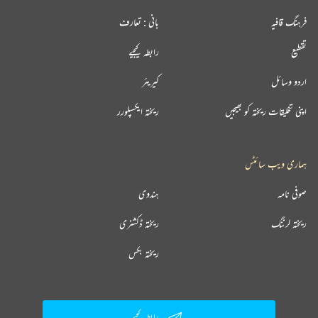
فرہنگ قافیہ
بانی : تعارف
تقطیع
رابطہ کیجیے
اردو وسائل
کیریئر
اپنی تخلیقات ریختہ کو بھیجیں
ریختہ ایکسپلورر
ہماری ویب سائٹس
صوفی نامہ
ہندوی
ریختہ لرننگ
ریختہ ڈکشنری
ریختہ بکس
رابطہ کیجیے