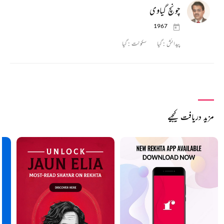
چونچ گیاوی
1967
پیدائش :
گیا
سکونت :
گیا
مزید دریافت کیجیے