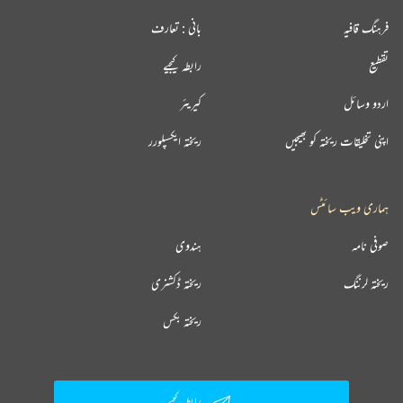
فرہنگ قافیہ
بانی : تعارف
تقطیع
رابطہ کیجیے
اردو وسائل
کیریئر
اپنی تخلیقات ریختہ کو بھیجیں
ریختہ ایکسپلورر
ہماری ویب سائٹس
صوفی نامہ
ہندوی
ریختہ لرننگ
ریختہ ڈکشنری
ریختہ بکس
رابطہ کیجیے