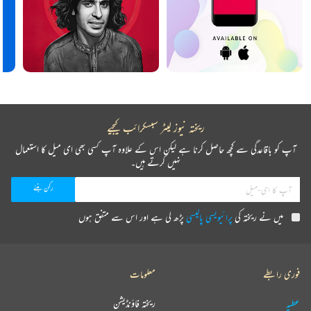
ریختہ نیوز لیٹر سبسکرائب کیجیے
آپ کو باقاعدگی سے کچھ حاصل کرنا ہے لیکن اس کے علاوہ آپ کسی بھی ای میل کا استعمال
نہیں کرتے ہیں۔
میں نے ریختہ کی
پرائیویسی پالیسی
پڑھ لی ہے اور اس سے متفق ہوں
فوری رابطے
معلومات
عطیہ
ریختہ فاؤنڈیشن