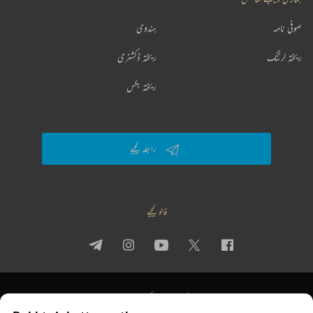
صوفی نامہ
ہندوی
ریختہ لرننگ
ریختہ ڈکشنری
ریختہ بکس
رابطہ کیجیے
فالو کیجیے
پرائیویسی پالیسی
استعمال کی شرائط
جملہ حقوق