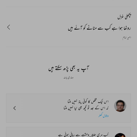
پچھلی غزل
روٹھا ہوا ہے کب سے منانے کو آئے ہیں
امیر امام
آپ یہ بھی پڑھ سکتے ہیں
ہماری پسند
اس ایک شخص کا کوئی پتہ نہیں ملتا
کہ اس کے بعد تو کچھ بھی نیا نہیں ملتا
وشال کھلر
کب مری حلقۂ_وحشت سے رہائی ہوئی ہے