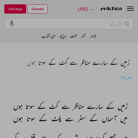
URD
Get App
Donate
شاعر
شعر
لغت
ویڈیو
ای-کتاب
زمیں کے سارے مناظر سے کٹ کے سوتا ہوں
امیر امام
زمیں 
کے 
سارے 
مناظر 
سے 
کٹ 
کے 
سوتا 
ہوں 
میں 
آسماں 
کے 
سفر 
سے 
پلٹ 
کے 
سوتا 
ہوں 