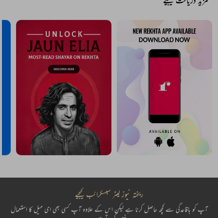
مزید دریافت کیجیے
ریختہ نیوز لیٹر سبسکرائب کیجیے
آپ کو باقاعدگی سے کچھ حاصل کرنا ہے لیکن اس کے علاوہ آپ کسی بھی ای میل کا استعمال