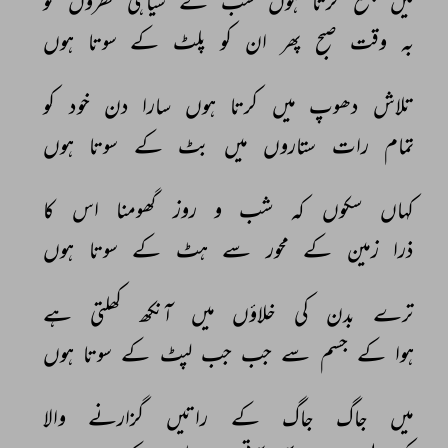
میں 
جمع 
کرتا 
ہوں 
شب 
کے 
سیاہی 
قطروں 
کو 
بہ 
وقت 
صبح 
پھر 
ان 
کو 
پلٹ 
کے 
سوتا 
ہوں 
تلاش 
دھوپ 
میں 
کرتا 
ہوں 
سارا 
دن 
خود 
کو 
تمام 
رات 
ستاروں 
میں 
بٹ 
کے 
سوتا 
ہوں 
کہاں 
سکوں 
کہ 
شب 
و 
روز 
گھومنا 
اس 
کا 
ذرا 
زمین 
کے 
محور 
سے 
ہٹ 
کے 
سوتا 
ہوں 
ترے 
بدن 
کی 
خلاؤں 
میں 
آنکھ 
کھلتی 
ہے 
ہوا 
کے 
جسم 
سے 
جب 
جب 
لپٹ 
کے 
سوتا 
ہوں 
میں 
جاگ 
جاگ 
کے 
راتیں 
گزارنے 
والا 