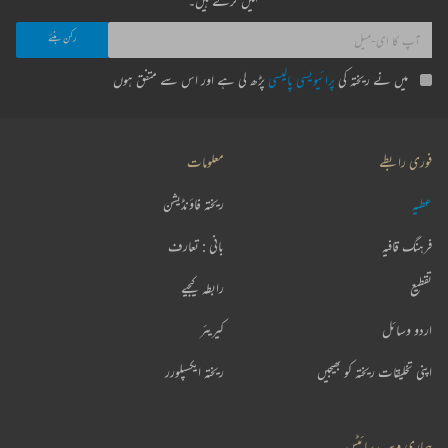
نہیں کرتے ہیں۔
میں نے ریختہ کی
پرائیویسی پالیسی
پڑھ لی ہے اور اس سے متفق ہوں
فوری رابطے
معلومات
عطیہ
ریختہ فاؤنڈیشن
فرہنگ قافیہ
بانی : تعارف
تقطیع
رابطہ کیجیے
اردو وسائل
کیریئر
اپنی تخلیقات ریختہ کو بھیجیں
ریختہ ایکسپلورر
ہماری ویب سائٹس