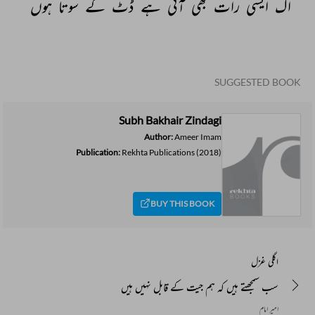
اک 
ایسی 
رات 
بھی 
آتی 
ہے 
ڈٹ 
کے 
سوتا 
ہوں 
SUGGESTED BOOK
Subh Bakhair Zindagi
Author:
Ameer Imam
Publication:
Rekhta Publications
(2018)
BUY THIS BOOK
اگلی غزل
سب سمجھتے ہیں کہ ہم جیت کے قابل نہیں ہیں
امیر امام