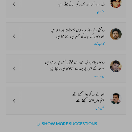
دل نے اک اور بھی زنجیر بنائی ہوئی ہے
مبشر سعید
روشنی کے ساز_و_ساماں ڈھونڈھتا پھرتا تھا میں
ان دنوں اک چاند کی تعمیر میں الجھا تھا میں
کلدیپ کمار
دونوں جانب قید_شدہ اس خوش_فہمی میں رہتے ہیں
سرحد کے اس پار پرندے آزادی میں رہتے ہیں
پربدھ سوربھ
ان کے در کو دوا سمجھتے تھے
یعنی دار_الشفا سمجھتے تھے
محسن شافی
SHOW MORE SUGGESTIONS