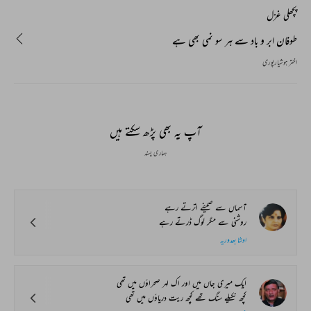
پچھلی غزل
طوفان ابر و باد سے ہر سو نمی بھی ہے
اختر ہوشیارپوری
آپ یہ بھی پڑھ سکتے ہیں
ہماری پسند
آسماں سے صحیفے اترتے رہے
روشنی سے مگر لوگ ڈرتے رہے
اوشا بھدوریہ
ایک میری جاں میں اور اک لہر صحراؤں میں تھی
کچھ نکیلے سنگ تھے کچھ ریت دریاؤں میں تھی