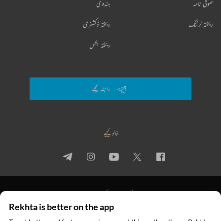
صوفی نامہ
ہندوی
ریختہ لرننگ
ریختہ ڈکشنری
ریختہ بکس
رابطہ کیجیے
فالو کیجیے
پرائیویسی پالیسی
استعمال کی شرائط
جملہ حقوق
Rekhta is better on the app
© 2026 Rekhta™ Foundation. All rights reserved.