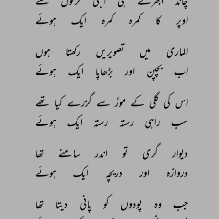
چاند 
ابھرتے 
ہی 
اجلی 
کرنوں 
سے 
اوپر 
کا 
کمرہ 
کمرہ 
ایک 
ہوئے 
الماری 
میں 
تصویریں 
رکھتا 
ہوں 
اب 
بچپن 
اور 
بڑھاپا 
ایک 
ہوئے 
اس 
کی 
گلی 
کے 
موڑ 
سے 
گزرے 
کیا 
تھے 
سب 
راہی 
رستہ 
رستہ 
ایک 
ہوئے 
دیوار 
گری 
تو 
اندر 
سامنے 
تھا 
دروازہ 
اور 
دریچہ 
ایک 
ہوئے 
جب 
وہ 
پودوں 
کو 
پانی 
دیتا 
تھا 