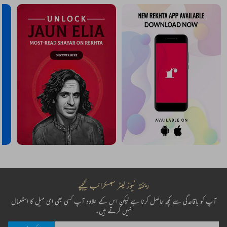
ریختہ نیوز لیٹر سبسکرائب کیجیے
آپ کو باقاعدگی سے کچھ حاصل کرنا ہے لیکن اس کے علاوہ آپ کسی بھی ای میل کا استعمال
نہیں کرتے ہیں۔