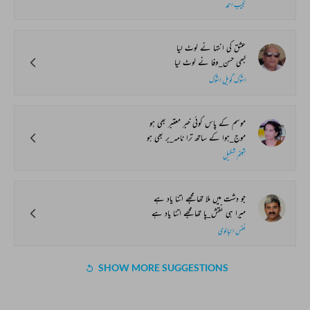
نجیب احمد
عشق کی انتہا نے لوٹ لیا
کبھی حسن_وفا نے لوٹ لیا
اشوک گویل اشوک
موسم کے پاس کوئی خبر معتبر بھی ہو
موج_ہوا کے ساتھ ترا نامہ_بر بھی ہو
شبنم شکیل
جو دشت میں ملا تھا مجھے اتنا یاد ہے
میرا ہی نقش_پا تھا مجھے اتنا یاد ہے
نفس انبالوی
SHOW MORE SUGGESTIONS