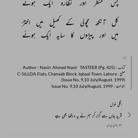
پس 
منظر 
اور 
نظارہ 
ایک 
ہوئے 
کل 
آنکھ 
مچولی 
کے 
کھیل 
میں 
اخترؔ 
میں 
اور 
پیڑوں 
کا 
سایہ 
ایک 
ہوئے 
مأخذ :
کتاب
: TASTEER (Pg. 425)
: Nasiir Ahmed Nasir
Author
مطبع
: C-56,LDA Flats, Chanaab Block, Iqbaal Town, Lahore
(Issue No. 9,10 July/August. 1999)
اشاعت
: Issue No. 9,10 July/August. 1999
اگلی غزل
قریۂ جاں سے گزر کر ہم نے یہ دیکھا بھی ہے
اختر ہوشیارپوری