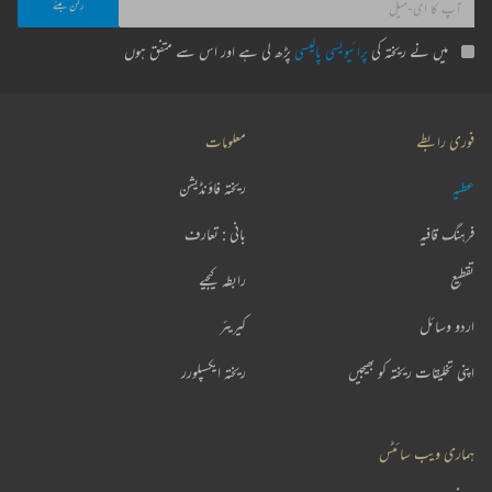
میں نے ریختہ کی
پرائیویسی پالیسی
پڑھ لی ہے اور اس سے متفق ہوں
فوری رابطے
معلومات
عطیہ
ریختہ فاؤنڈیشن
فرہنگ قافیہ
بانی : تعارف
تقطیع
رابطہ کیجیے
اردو وسائل
کیریئر
اپنی تخلیقات ریختہ کو بھیجیں
ریختہ ایکسپلورر
ہماری ویب سائٹس