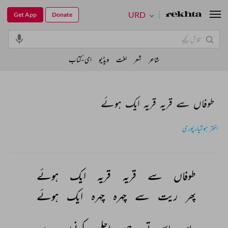
URD
Get App
Donate
شاعر
شعر
لغت
ویڈیو
ای-کتاب
طوفاں سے قریہ قریہ ایک ہوئے
اختر ہوشیارپوری
طوفاں 
سے 
قریہ 
قریہ 
ایک 
ہوئے 
پھر 
ریت 
سے 
چہرہ 
چہرہ 
ایک 
ہوئے 