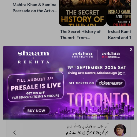
Mahira Khan & Samina
Peerzada on the Art of
Storytelling | Live at
Jashn-e-Rekhta
The Secret History of
Irshad Kamil, B
Thumri: From
Kazmi and Top
Lucknow’s Courts to
Poets Live at t
Global Stages
e-Rekhta Lond
Mushaira
آپ یہ بھی پڑھ سکتے ہیں
ہماری پسند
آبلہ_پا کوئی گزرا تھا جو پچھلے سن میں
سرخ کانٹوں کی بہار آئی ہے اب کے بن میں
مجروح سلطانپوری
اک مکاں اور بلندی پہ بنانے نہ دیا
ہم کو پرواز کا موقع ہی ہوا نے نہ دیا