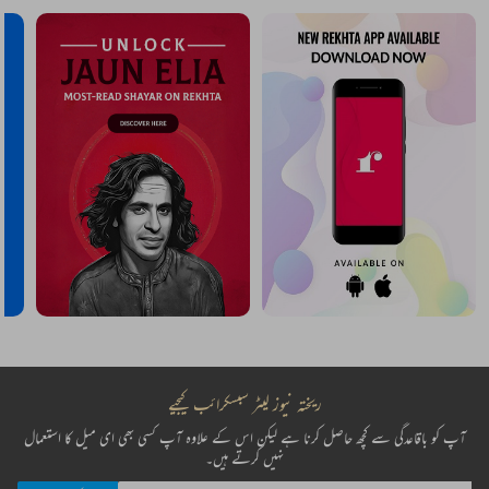
ریختہ نیوز لیٹر سبسکرائب کیجیے
آپ کو باقاعدگی سے کچھ حاصل کرنا ہے لیکن اس کے علاوہ آپ کسی بھی ای میل کا استعمال
نہیں کرتے ہیں۔