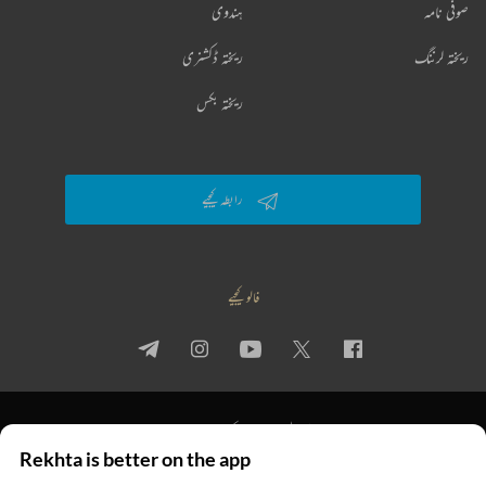
صوفی نامہ
ہندوی
ریختہ لرننگ
ریختہ ڈکشنری
ریختہ بکس
رابطہ کیجیے
فالو کیجیے
پرائیویسی پالیسی
استعمال کی شرائط
جملہ حقوق
Rekhta is better on the app
© 2026 Rekhta™ Foundation. All rights reserved.