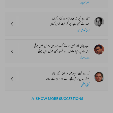
منظر بھوپالی
آئی ہے کچھ نہ پوچھ قیامت کہاں کہاں
اف لے گئی ہے مجھ کو محبت کہاں کہاں
فراق گورکھپوری
کب پاؤں فگار نہیں ہوتے کب سر میں دھول نہیں ہوتی
تری راہ پہ چلنے والوں سے لیکن کبھی بھول نہیں ہوتی
جمال احسانی
کی ہے کوئی حسین خطا ہر خطا کے ساتھ
تھوڑا سا پیار بھی مجھے دے دو سزا کے ساتھ
کیفی اعظمی
SHOW MORE SUGGESTIONS