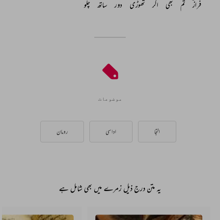
فرازؔ 
تم 
بھی 
اگر 
تھوڑی 
دور 
ساتھ 
چلو 
موضوعات
التجا
اداسی
رومان
یہ متن درج ذیل زمرے میں بھی شامل ہے