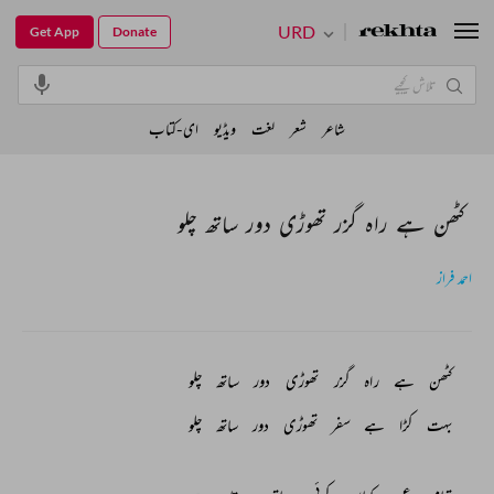
URD
Get App
Donate
شاعر
شعر
لغت
ویڈیو
ای-کتاب
کٹھن ہے راہ گزر تھوڑی دور ساتھ چلو
احمد فراز
کٹھن 
ہے 
راہ 
گزر 
تھوڑی 
دور 
ساتھ 
چلو 
بہت 
کڑا 
ہے 
سفر 
تھوڑی 
دور 
ساتھ 
چلو 